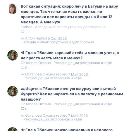
Вот какая ситуация: скоро лечу в Батуми на пару
месяцев. Так что начал искать жилье, но
практически все варианты аренды на 6 или 12
месяцев. А мне нуж
Larissa
Аренда жилья: посуточно и долгосрочно
1
Anton
9 Сен 2023
Аренда жилья: посуточно и долгосрочно
🥩 Где в Тбилиси хороший стейк и мясо на углях, а
не просто «есть мясо в меню»?
Остапова Оксана
Рекомендации ресторанов и кафе
0
Остапова Оксана
7 Май 2026
Рекомендации ресторанов и кафе
🌯 Ищете в Тбилиси сочную шаурму или сытный
буррито? Как не нарваться на палатку с резиновым
лавашом?
Остапова Оксана
Рекомендации ресторанов и кафе
0
Остапова Оксана
7 Май 2026
Рекомендации ресторанов и кафе
🥘 Где в Тбилиси можно нормально и недорого