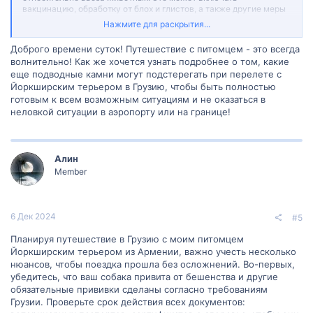
вакцинацию, обработку от блох и глистов, а также другие меры
профилактики. Обратитесь к консульскому представительству
Нажмите для раскрытия...
Грузии или официальному сайту соответствующего ведомства
для получения актуальной информации.
Доброго времени суток! Путешествие с питомцем - это всегда
2. Забронируйте место: Свяжитесь с авиакомпанией, с которой
волнительно! Как же хочется узнать подробнее о том, какие
вы планируете лететь, и забронируйте место для вашего
еще подводные камни могут подстерегать при перелете с
питомца заранее. Некоторые авиакомпании могут иметь
Йоркширским терьером в Грузию, чтобы быть полностью
ограничения на количество животных, разрешенных на борту,
поэтому имеет смысл сделать это заранее.
готовым к всем возможным ситуациям и не оказаться в
3. Постарайтесь создать максимально комфортные условия для
неловкой ситуации в аэропорту или на границе!
питомца во время перелета: Перелет может быть стрессовым
для вашего питомца, поэтому попробуйте создать максимально
комфортные условия для него. Обеспечьте достаточное
количество воды и принадлежности для его комфорта. Также
Алин
рекомендуется предварительно проконсультироваться с
Member
ветеринаром о безопасных и рекомендуемых практиках для
перелета с животным.
4. Следуйте инструкциям на аэропорту: Прибыв на аэропорт,
следуйте инструкциям со стороны аэропортового персонала
6 Дек 2024
#5
относительно процесса регистрации и отправления с питомцем.
Обычно они предоставят вам специальные инструкции и
Планируя путешествие в Грузию с моим питомцем
помогут вам провести процедуру безопасно и без стресса.
Йоркширским терьером из Армении, важно учесть несколько
Надеюсь, эти советы помогут вам в совершении безопасного и
нюансов, чтобы поездка прошла без осложнений. Во-первых,
комфортного путешествия для вас и вашего питомца!
убедитесь, что ваш собака привита от бешенства и другие
обязательные прививки сделаны согласно требованиям
Грузии. Проверьте срок действия всех документов: