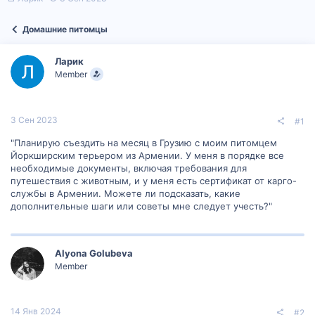
в
а
т
т
Домашние питомцы
о
а
р
н
т
а
Ларик
е
ч
Member
м
а
ы
л
а
3 Сен 2023
#1
"Планирую съездить на месяц в Грузию с моим питомцем
Йоркширским терьером из Армении. У меня в порядке все
необходимые документы, включая требования для
путешествия с животным, и у меня есть сертификат от карго-
службы в Армении. Можете ли подсказать, какие
дополнительные шаги или советы мне следует учесть?"
Alyona Golubeva
Member
14 Янв 2024
#2