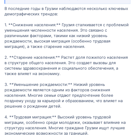
национального состава населения, тенденции в рождаемости и
смертности, внутренняя и международная миграция и другие
В последние годы в Грузии наблюдаются несколько ключевых
факторы, влияющие на демографическую ситуацию. Кроме того,
демографических трендов:
я буду признательна за советы и рекомендации, если у вас есть
опыт или специалистические знания в области демографии.
1. **Снижение населения:** Грузия сталкивается с проблемой
Заранее благодарю вас за вашу помощь и рекомендации!
уменьшения численности населения. Это связано с
различными факторами, такими как низкий уровень
рождаемости, высокая миграция (особенно трудовая
миграция), а также старение населения.
2. **Старение населения:** Растет доля пожилого населения
в структуре общего населения. Это создает вызовы для
системы здравоохранения и социального обеспечения, а
также влияет на экономику.
3. **Уменьшение рождаемости:** Низкий уровень
рождаемости является одним из факторов снижения
населения. Многие семьи отдают предпочтение более
позднему уходу за карьерой и образованием, что влияет на
решение о рождении детей.
4. **Трудовая миграция:** Высокий уровень трудовой
миграции, особенно среди молодежи, оказывает влияние на
структуру населения. Многие граждане Грузии ищут лучшие
экономические возможности за границей.