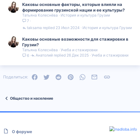
Каковы основные факторы, которые влияли на
формирование грузинской нации и ее культуры?
Татьяна Колеснёва
История и культура Грузии
7
taksama
23 Июл 2024
История и культура Грузии
Каковы основные возможности для стажировки в
Грузии?
Татьяна Колеснёва
Учеба и стажировки
Анатолий
26 Дек 2025
Учеба и стажировки
6
Facebook
Twitter
Reddit
Pinterest
WhatsApp
Электронная почта
Ссылка
Поделиться:
Общество и население
О форуме