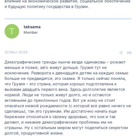
влияние на экономическое развитие, социальное обеспечение
и будущую политику государства в Грузии.
taksama
T
Member
22 Июл 2024
#8
Демографические тренды нынче везде одинаковы – рожают
меньше и позже, зато живут дольше. Грузия тут не
исключение. Разворота к двенадцати детям на каждую семью
больше не предвидится, это сказки. Я только сейчас поняла,
что Грузия – это страна, которая хорошо подготовлена к
вызовам двадцать первого века. Здесь долголетие является
нормой. Люди не только живут долго, но и остаются
активными до преклонных годов. Вот уж кому не стоит
опасаться низкой рождаемости (с которой все равно ничего не
сделаешь), так это грузинам. Им достаточно начать еще
бережнее относиться к своему здоровью, что они и так
делают, и никакие демографические проблемы им не
страшны. Ну с остальным миром могут поделиться секретом
долгой, продуктивной жизни.