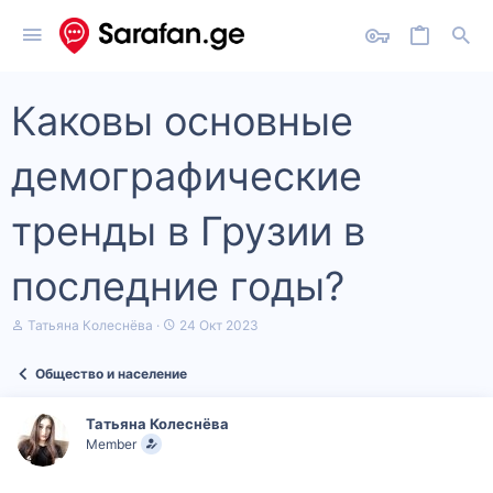
Каковы основные
демографические
тренды в Грузии в
последние годы?
А
Д
Татьяна Колеснёва
24 Окт 2023
в
а
т
т
Общество и население
о
а
р
н
т
а
Татьяна Колеснёва
е
ч
Member
м
а
ы
л
а