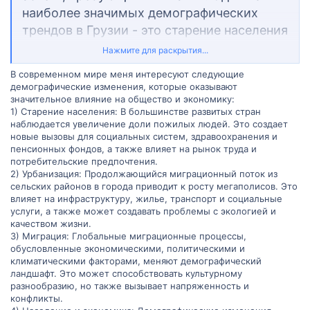
наиболее значимых демографических
трендов в Грузии - это старение населения
и снижение его численности из-за низкого
Нажмите для раскрытия...
уровня рождаемости и миграционных
В современном мире меня интересуют следующие
процессов. Эти явления оказывают
демографические изменения, которые оказывают
влияние на социальные системы и
значительное влияние на общество и экономику:
1) Старение населения: В большинстве развитых стран
экономику страны, стимулируя
наблюдается увеличение доли пожилых людей. Это создает
разработку политик поддержки семей и
новые вызовы для социальных систем, здравоохранения и
пенсионных фондов, а также влияет на рынок труда и
улучшения условий жизни. Важно также
потребительские предпочтения.
отметить усилия правительства по
2) Урбанизация: Продолжающийся миграционный поток из
содействию устойчивому развитию
сельских районов в города приводит к росту мегаполисов. Это
влияет на инфраструктуру, жилье, транспорт и социальные
населения и обеспечению доступа к
услуги, а также может создавать проблемы с экологией и
образованию и здравоохранению.
качеством жизни.
Культурное и социальное разнообразие
3) Миграция: Глобальные миграционные процессы,
обусловленные экономическими, политическими и
Грузии демонстрирует её готовность к
климатическими факторами, меняют демографический
адаптации и развитию в глобальном
ландшафт. Это может способствовать культурному
разнообразию, но также вызывает напряженность и
контексте.
конфликты.
Какие демографические изменения вас