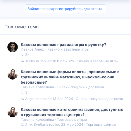
Войдите или зарегистрируйтесь для ответа.
Похожие темы
Каковы основные правила игры в рулетку?
Иванов Алекс
Казино и азартные игры
2
JuNeTiN
18 Июл 2025
Казино и азартные игры
Каковы основные формы оплаты, принимаемые в
грузинских онлайн-магазинах, и насколько они
безопасные?
Татьяна Колеснёва
Онлайн‑покупки и доставка
3
Angelina
13 Авг 2024
Онлайн‑покупки и доставка
Каковы основные категории магазинов, доступных
в грузинских торговых центрах?
Татьяна Колеснёва
Торговые центры
Svetlana
23 Мар 2024
Торговые центры
3