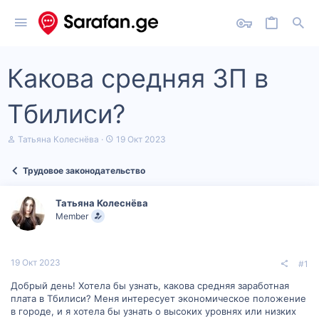
Какова средняя ЗП в
Тбилиси?
А
Д
Татьяна Колеснёва
19 Окт 2023
в
а
т
т
Трудовое законодательство
о
а
р
н
т
а
Татьяна Колеснёва
е
ч
Member
м
а
ы
л
а
19 Окт 2023
#1
Добрый день! Хотела бы узнать, какова средняя заработная
плата в Тбилиси? Меня интересует экономическое положение
в городе, и я хотела бы узнать о высоких уровнях или низких