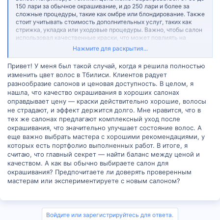
150 лари за обычное окрашивание, и до 250 лари и более за
сложные процедуры, такие как омбре или блондирование. Также
стоит учитывать стоимость дополнительных услуг, таких как
стрижка, укладка или уходовые процедуры. Важно, чтобы салон
использовал качественные краски, что может повлиять на
итоговую цену. Не забудьте также уточнить цену за
Нажмите для раскрытия...
консультацию, если она предоставляется отдельно. Какой опыт
у вас был с окрашиванием в салоне?
Привет! У меня был такой случай, когда я решила полностью
изменить цвет волос в Тбилиси. Клиентов радует
разнообразие салонов и ценовая доступность. В целом, я
нашла, что качество окрашивания в хороших салонах
оправдывает цену — краски действительно хорошие, волосы
не страдают, и эффект держится долго. Мне нравится, что в
тех же салонах предлагают комплексный уход после
окрашивания, что значительно улучшает состояние волос. А
еще важно выбрать мастера с хорошими рекомендациями, у
которых есть портфолио выполненных работ. В итоге, я
считаю, что главный секрет — найти баланс между ценой и
качеством. А как вы обычно выбираете салон для
окрашивания? Предпочитаете ли доверять проверенным
мастерам или экспериментируете с новым салоном?
Войдите или зарегистрируйтесь для ответа.