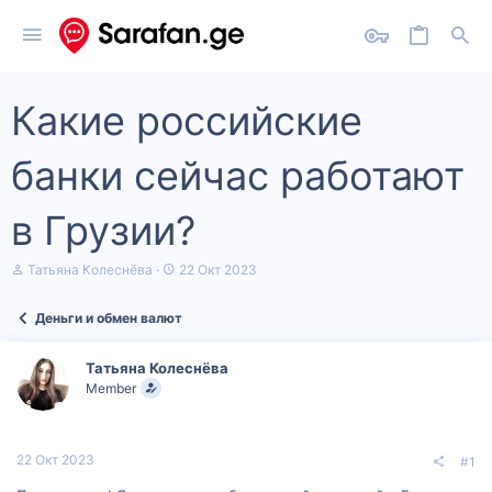
Какие российские
банки сейчас работают
в Грузии?
А
Д
Татьяна Колеснёва
22 Окт 2023
в
а
т
т
Деньги и обмен валют
о
а
р
н
т
а
Татьяна Колеснёва
е
ч
Member
м
а
ы
л
а
22 Окт 2023
#1