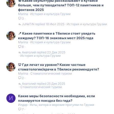
🧭 Какие скульптуры рассказывают о Кутаиси
больше, чем путеводители? ТОП-12 памятников и
фонтанов 2025
Marina
История и культура Грузии
3
JuNeTiN
18 Июл 2025
История и культура Грузии
📍 Какие памятники в Тбилиси стоит увидеть
каждому? ТОП-16 знаковых мест 2025 года
Marina
История и культура Грузии
8
Анатолий
23 Дек 2025
История и культура Грузии
🦷 Где лечат на уровне? Какие частные
стоматологии/врачи в Тбилиси рекомендуете?
Marina
Стоматологический туризм
2
Анатолий
25 Дек 2025
Стоматологический туризм
Какие меры безопасности необходима, если
И
планируется поездка без гида?
Илдар
Яхты, катера и морские прогулки по Грузии
7