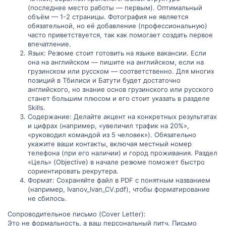
(последнее место работы — первым). Оптимальный
объём — 1-2 страницы. Фотография не является
обязательной, но её добавление (профессиональную)
часто приветствуется, так как помогает создать первое
впечатление.
Язык: Резюме стоит готовить на языке вакансии. Если
она на английском — пишите на английском, если на
грузинском или русском — соответственно. Для многих
позиций в Тбилиси и Батути будет достаточно
английского, но знание основ грузинского или русского
станет большим плюсом и его стоит указать в разделе
Skills.
Содержание: Делайте акцент на конкретных результатах
и цифрах (например, «увеличил трафик на 20%»,
«руководил командой из 5 человек»). Обязательно
укажите ваши контакты, включая местный номер
телефона (при его наличии) и город проживания. Раздел
«Цель» (Objective) в начале резюме поможет быстро
сориентировать рекрутера.
Формат: Сохраняйте файл в PDF с понятным названием
(например, Ivanov_Ivan_CV.pdf), чтобы форматирование
не сбилось.
Сопроводительное письмо (Cover Letter):
Это не формальность, а ваш персональный питч. Письмо