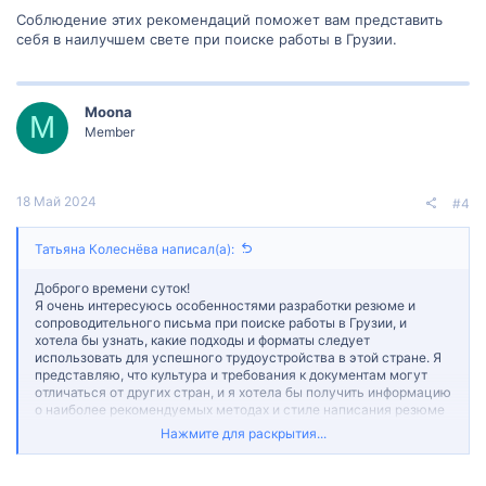
Соблюдение этих рекомендаций поможет вам представить
себя в наилучшем свете при поиске работы в Грузии.
Moona
M
Member
18 Май 2024
#4
Татьяна Колеснёва написал(а):
Доброго времени суток!
Я очень интересуюсь особенностями разработки резюме и
сопроводительного письма при поиске работы в Грузии, и
хотела бы узнать, какие подходы и форматы следует
использовать для успешного трудоустройства в этой стране. Я
представляю, что культура и требования к документам могут
отличаться от других стран, и я хотела бы получить информацию
о наиболее рекомендуемых методах и стиле написания резюме
и сопроводительного письма в Грузии. Буду благодарна за
Нажмите для раскрытия...
любую информацию о том, какие сведения включать в резюме,
как подчеркнуть свои навыки и опыт работы, а также как
подготовить эффективное сопроводительное письмо, которое