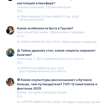
настоящей атмосфере?
Татьяна Колеснёва
Грузинская кухня
6
Ярмухамедов_Руслан
10 Авг 2024
Грузинская кухня
Какие особенности быта в Грузии?
Анастасия Крутикова
Образ жизни и традиции
10
Зарина
20 Июл 2024
Образ жизни и традиции
🔮 Тайны древних стен, какие секреты скрывает
Кахетия?
Александр Т
Достопримечательности и места
2
Steffaniyaa
20 Дек 2025
Достопримечательности и места
🧭 Какие скульптуры рассказывают о Кутаиси
больше, чем путеводители? ТОП-12 памятников и
фонтанов 2025
Marina
История и культура Грузии
3
JuNeTiN
18 Июл 2025
История и культура Грузии