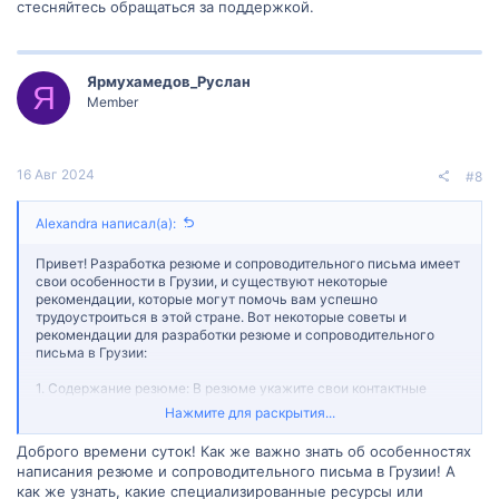
стесняйтесь обращаться за поддержкой.
Ярмухамедов_Руслан
Я
Member
16 Авг 2024
#8
Alexandra написал(а):
Привет! Разработка резюме и сопроводительного письма имеет
свои особенности в Грузии, и существуют некоторые
рекомендации, которые могут помочь вам успешно
трудоустроиться в этой стране. Вот некоторые советы и
рекомендации для разработки резюме и сопроводительного
письма в Грузии:
1. Содержание резюме: В резюме укажите свои контактные
данные, образование, опыт работы, навыки и достижения,
Нажмите для раскрытия...
которые относятся к позиции, на которую вы претендуете.
Выделите наиболее релевантные и значимые моменты, чтобы
Доброго времени суток! Как же важно знать об особенностях
привлечь внимание работодателя. Прежде чем отправить
написания резюме и сопроводительного письма в Грузии! А
резюме, убедитесь, что вы проверили его на грамматические и
как же узнать, какие специализированные ресурсы или
орфографические ошибки.