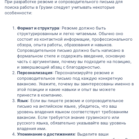
При разработке резюме и сопроводительного письма для
привлечет внимание потенциального работодателя. Кроме того,
поиска работы в Грузии следует учитывать некоторые
я буду благодарна за советы и рекомендации от тех, кто имеет
особенности:
опыт трудоустройства в Грузии или знаком с местными
стандартами и ожиданиями при выступлении на работу.
Заранее благодарю вас за вашу помощь и рекомендации!
Формат и структура
: Резюме должно быть
структурированным и легко читаемым. Обычно оно
состоит из контактной информации, профессионального
обзора, опыта работы, образования и навыков.
Сопроводительное письмо должно быть написано в
формальном стиле и содержать введение, основную
часть с аргументами, почему вы подходите на позицию,
и завершающий абзац с благодарностью.
Персонализация
: Персонализируйте резюме и
сопроводительное письмо под каждую конкретную
вакансию. Укажите, почему вы заинтересованы именно в
этой позиции и какие навыки и опыт вы можете
принести в компанию.
Язык
: Если вы пишете резюме и сопроводительное
письмо на английском языке, убедитесь, что ваш
уровень владения языком соответствует требованиям
вакансии. Если требуется знание грузинского или
русского языка, обязательно указывайте ваш уровень
владения ими.
Упоминание о достижениях
: Выделите ваши