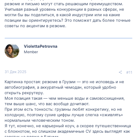
резюме и письмо могут стать решающим преимуществом.
Учитывая разный уровень конкуренции в разных сферах, не
могли бы вы поделиться, в какой индустрии или на какие
позиции вы ориентируетесь? Это поможет дать более точные
советы по акцентам в резюме.
ViolettaPetrovna
Member
31 Дек 2025
#11
Картинка простая: резюме в Грузии — это не исповедь и не
автобиография, а аккуратный чемодан, который удобно
открыть рекрутеру.
Моя позиция такая — чем меньше воды и самовосхищения,
тем выше шанс, что вас вообще дочитают.
При этом есть тонкость: грузины любят конкретику, но не
холодную, поэтому сухие цифры лучше слегка «оживлять»
нормальным человеческим тоном.
Я тут, конечно, не карьерный коуч, а скорее путешественница
с блокнотом, но слишком академичные CV здесь выглядят как
галстук на пляже в Батуми.