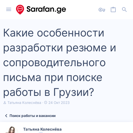
Какие особенности
разработки резюме и
сопроводительного
письма при поиске
работы в Грузии?
А
Д
Татьяна Колеснёва
24 Окт 2023
в
а
т
т
Поиск работы и вакансии
о
а
р
н
т
а
Татьяна Колеснёва
е
ч