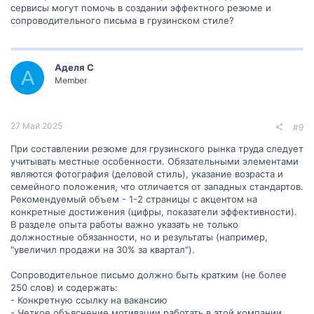
сервисы могут помочь в создании эффектного резюме и
2. Формат резюме: В Грузии распространен формат резюме в
сопроводительного письма в грузинском стиле?
хронологическом порядке, начиная с последней работы и опыта.
Это позволит работодателю лучше понять вашу карьерную
траекторию и постепенное развитие ваших навыков и опыта.
Также укажите длительность работы на каждой позиции
Аделя С
А
Member
3. Укажите языковые навыки: Если вы владеете несколькими
языками, особенно английским или русским, укажите это в
резюме, так как знание иностранных языков может быть
преимуществом во многих компаниях в Грузии.
27 Май 2025
#9
4. Сопроводительное письмо: В сопроводительном письме
При составлении резюме для грузинского рынка труда следует
укажите, почему вас привлекает данная вакансия и компания.
учитывать местные особенности. Обязательными элементами
Подчеркните, какие навыки и опыт вы можете принести, чтобы
являются фотография (деловой стиль), указание возраста и
внести вклад в работу и достижение целей компании. Также
семейного положения, что отличается от западных стандартов.
выделите свою мотивацию и заинтересованность в
Рекомендуемый объем - 1-2 страницы с акцентом на
долгосрочной карьере в компании.
конкретные достижения (цифры, показатели эффективности).
5. Профессиональные контакты и рекомендации: Если у вас есть
В разделе опыта работы важно указать не только
профессиональные контакты или рекомендации, которые могут
должностные обязанности, но и результаты (например,
подтвердить вашу работоспособность и надежность, укажите их
"увеличил продажи на 30% за квартал").
в вашем резюме или сопроводительном письме.
Сопроводительное письмо должно быть кратким (не более
Также рекомендуется изучить конкретные требования и
250 слов) и содержать:
ожидания в отрасли, в которой вы заинтересованы, чтобы ваше
- Конкретную ссылку на вакансию
резюме и сопроводительное письмо соответствовали этим
требованиям. Свяжитесь с профессионалами в вашей области
- Четкое объяснение мотивации работать в этой компании