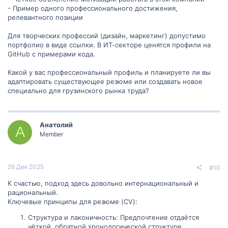
или агентствами, чтобы получить конкретные рекомендации и
- Пример одного профессионального достижения,
инсайты.
релевантного позиции
Надеюсь, эти советы помогут вам разработать эффективное
Для творческих профессий (дизайн, маркетинг) допустимо
резюме и сопроводительное письмо для трудоустройства в
портфолио в виде ссылки. В ИТ-секторе ценятся профили на
Грузии. Желаю вам успехов в вашем поиске работы! Если у вас
GitHub с примерами кода.
есть еще вопросы или требуется дополнительная помощь, не
стесняйтесь обращаться.
Какой у вас профессиональный профиль и планируете ли вы
адаптировать существующее резюме или создавать новое
специально для грузинского рынка труда?
Анатолий
А
Member
26 Дек 2025
#10
К счастью, подход здесь довольно интернациональный и
рациональный.
Ключевые принципы для резюме (CV):
Структура и лаконичность: Предпочтение отдаётся
чёткой, обратной хронологической структуре