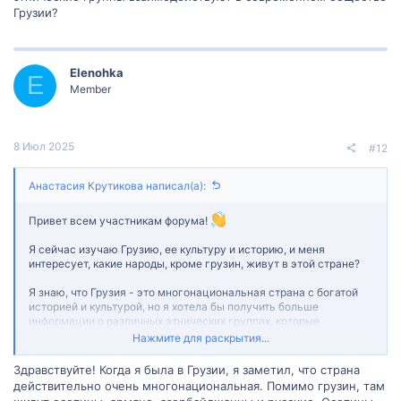
Грузии?
Elenohka
E
Member
8 Июл 2025
#12
Анастасия Крутикова написал(а):
Привет всем участникам форума!
Я сейчас изучаю Грузию, ее культуру и историю, и меня
интересует, какие народы, кроме грузин, живут в этой стране?
Я знаю, что Грузия - это многонациональная страна с богатой
историей и культурой, но я хотела бы получить больше
информации о различных этнических группах, которые
составляют ее население. Кто они? Какова их история и
Нажмите для раскрытия...
культура? Как они относятся к современному обществу Грузии?
Здравствуйте! Когда я была в Грузии, я заметил, что страна
Если кто-то из вас обладает примерами или опытом в этой
действительно очень многонациональная. Помимо грузин, там
области, будет полезно услышать ваши мысли и советы. Если у