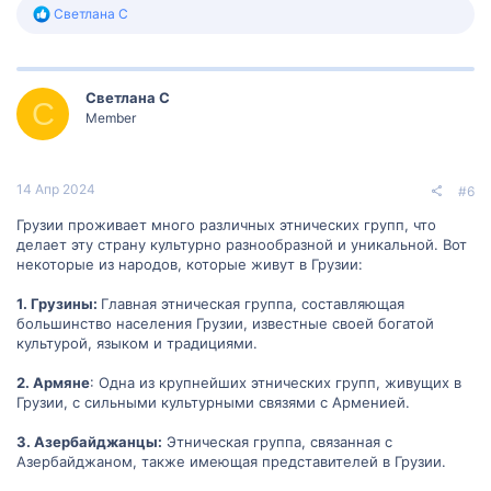
Р
Светлана С
е
а
к
ц
Светлана С
и
С
и
Member
:
14 Апр 2024
#6
Грузии проживает много различных этнических групп, что
делает эту страну культурно разнообразной и уникальной. Вот
некоторые из народов, которые живут в Грузии:
1. Грузины:
Главная этническая группа, составляющая
большинство населения Грузии, известные своей богатой
культурой, языком и традициями.
2. Армяне
: Одна из крупнейших этнических групп, живущих в
Грузии, с сильными культурными связями с Арменией.
3. Азербайджанцы:
Этническая группа, связанная с
Азербайджаном, также имеющая представителей в Грузии.