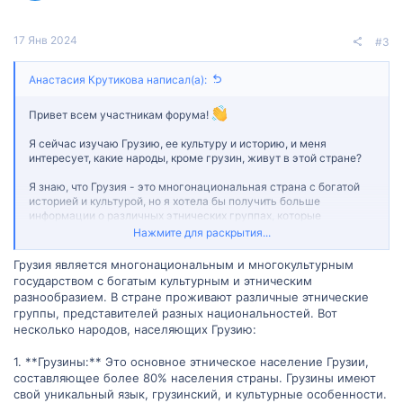
17 Янв 2024
#3
Анастасия Крутикова написал(а):
Привет всем участникам форума!
Я сейчас изучаю Грузию, ее культуру и историю, и меня
интересует, какие народы, кроме грузин, живут в этой стране?
Я знаю, что Грузия - это многонациональная страна с богатой
историей и культурой, но я хотела бы получить больше
информации о различных этнических группах, которые
составляют ее население. Кто они? Какова их история и
Нажмите для раскрытия...
культура? Как они относятся к современному обществу Грузии?
Грузия является многонациональным и многокультурным
Если кто-то из вас обладает примерами или опытом в этой
государством с богатым культурным и этническим
области, будет полезно услышать ваши мысли и советы. Если у
разнообразием. В стране проживают различные этнические
вас есть какие-либо ссылки на полезные ресурсы, статьи или
группы, представителей разных национальностей. Вот
книги по этой теме, я была бы очень признательна, если бы вы
несколько народов, населяющих Грузию:
поделились ими.
1. **Грузины:** Это основное этническое население Грузии,
Большое спасибо за вашу помощь!
составляющее более 80% населения страны. Грузины имеют
свой уникальный язык, грузинский, и культурные особенности.