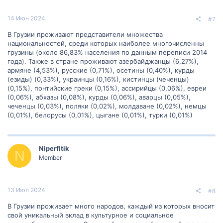
14 Июн 2024
#7
В Грузии проживают представители множества
национальностей, среди которых наиболее многочисленны
грузины (около 86,83% населения по данным переписи 2014
года). Также в стране проживают азербайджанцы (6,27%),
армяне (4,53%), русские (0,71%), осетины (0,40%), курды
(езиды) (0,33%), украинцы (0,16%), кистинцы (чеченцы)
(0,15%), понтийские греки (0,15%), ассирийцы (0,06%), евреи
(0,06%), абхазы (0,08%), курды (0,06%), аварцы (0,05%),
чеченцы (0,03%), поляки (0,02%), молдаване (0,02%), немцы
(0,01%), белорусы (0,01%), цыгане (0,01%), турки (0,01%)
Niperfitik
N
Member
13 Июл 2024
#8
В Грузии проживает много народов, каждый из которых вносит
свой уникальный вклад в культурное и социальное