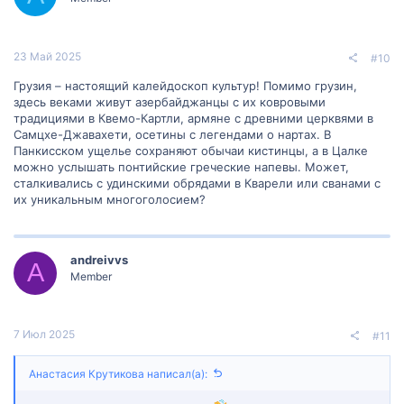
23 Май 2025
#10
Грузия – настоящий калейдоскоп культур! Помимо грузин,
здесь веками живут азербайджанцы с их ковровыми
традициями в Квемо-Картли, армяне с древними церквями в
Самцхе-Джавахети, осетины с легендами о нартах. В
Панкисском ущелье сохраняют обычаи кистинцы, а в Цалке
можно услышать понтийские греческие напевы. Может,
сталкивались с удинскими обрядами в Кварели или сванами с
их уникальным многоголосием?
andreivvs
A
Member
7 Июл 2025
#11
Анастасия Крутикова написал(а):