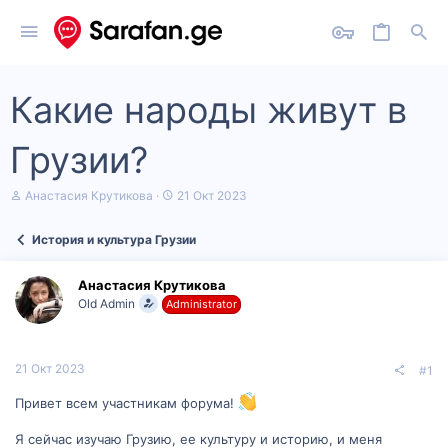
Какие народы живут в
Грузии?
А
Д
Анастасия Крутикова
21 Окт 2023
в
а
т
т
История и культура Грузии
о
а
р
н
т
а
Анастасия Крутикова
е
ч
Old Admin
Administrator
м
а
ы
л
а
21 Окт 2023
#1
Привет всем участникам форума!
Я сейчас изучаю Грузию, ее культуру и историю, и меня