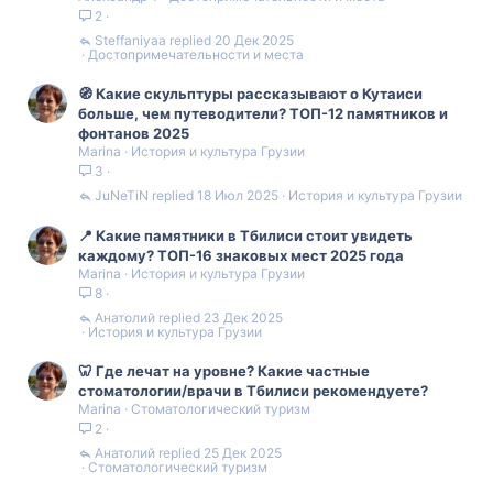
2
Steffaniyaa
20 Дек 2025
Достопримечательности и места
🧭 Какие скульптуры рассказывают о Кутаиси
больше, чем путеводители? ТОП-12 памятников и
фонтанов 2025
Marina
История и культура Грузии
3
JuNeTiN
18 Июл 2025
История и культура Грузии
📍 Какие памятники в Тбилиси стоит увидеть
каждому? ТОП-16 знаковых мест 2025 года
Marina
История и культура Грузии
8
Анатолий
23 Дек 2025
История и культура Грузии
🦷 Где лечат на уровне? Какие частные
стоматологии/врачи в Тбилиси рекомендуете?
Marina
Стоматологический туризм
2
Анатолий
25 Дек 2025
Стоматологический туризм