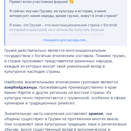
Привет всем участникам форума!
Я сейчас изучаю Грузию, ее культуру и историю, и меня
интересует, какие народы, кроме грузин, живут в этой стране?
Я знаю, что Грузия - это многонациональная страна с богатой
историей и культурой, но я хотела бы получить больше
информации о различных этнических группах, которые
составляют ее население. Кто они? Какова их история и
Нажмите для раскрытия...
культура? Как они относятся к современному обществу Грузии?
Грузия действительно является многонациональным
Если кто-то из вас обладает примерами или опытом в этой
государством с богатым этническим составом. Помимо грузин,
области, будет полезно услышать ваши мысли и советы. Если у
в стране проживают представители различных народов,
вас есть какие-либо ссылки на полезные ресурсы, статьи или
каждый из которых вносит свой уникальный вклад в
книги по этой теме, я была бы очень признательна, если бы вы
культурное наследие страны.
поделились ими.
Наиболее значительными этническими группами являются
Большое спасибо за вашу помощь!
азербайджанцы
, проживающие преимущественно в крае
Квемо-Картли и других регионах на востоке страны. Их
культура тесно переплетается с грузинской, особенно в сфере
кулинарии и традиционных ремёсел.
Значительную часть населения составляют
армяне
, чьи
общины существуют в Грузии на протяжении многих веков.
Они сохраняют свои культурные традиции, язык и религиозные
обычаи, внося существенный вклад в экономическое и