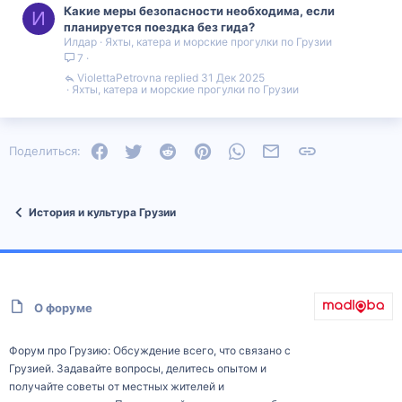
Какие меры безопасности необходима, если
И
планируется поездка без гида?
Илдар
Яхты, катера и морские прогулки по Грузии
7
ViolettaPetrovna
31 Дек 2025
Яхты, катера и морские прогулки по Грузии
Facebook
Twitter
Reddit
Pinterest
WhatsApp
Электронная почта
Ссылка
Поделиться:
История и культура Грузии
О форуме
Форум про Грузию: Обсуждение всего, что связано с
Грузией. Задавайте вопросы, делитесь опытом и
получайте советы от местных жителей и