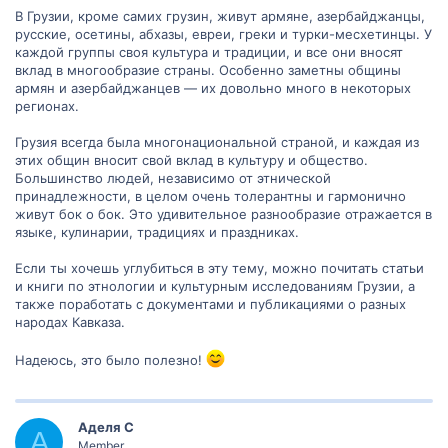
В Грузии, кроме самих грузин, живут армяне, азербайджанцы,
русские, осетины, абхазы, евреи, греки и турки-месхетинцы. У
каждой группы своя культура и традиции, и все они вносят
вклад в многообразие страны. Особенно заметны общины
армян и азербайджанцев — их довольно много в некоторых
регионах.
Грузия всегда была многонациональной страной, и каждая из
этих общин вносит свой вклад в культуру и общество.
Большинство людей, независимо от этнической
принадлежности, в целом очень толерантны и гармонично
живут бок о бок. Это удивительное разнообразие отражается в
языке, кулинарии, традициях и праздниках.
Если ты хочешь углубиться в эту тему, можно почитать статьи
и книги по этнологии и культурным исследованиям Грузии, а
также поработать с документами и публикациями о разных
народах Кавказа.
Надеюсь, это было полезно!
Аделя С
А
Member