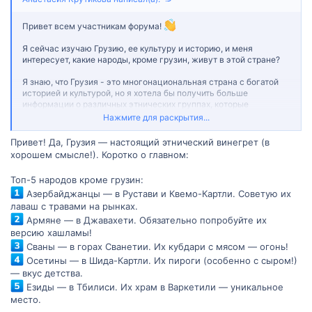
Привет всем участникам форума!
Я сейчас изучаю Грузию, ее культуру и историю, и меня
интересует, какие народы, кроме грузин, живут в этой стране?
Я знаю, что Грузия - это многонациональная страна с богатой
историей и культурой, но я хотела бы получить больше
информации о различных этнических группах, которые
составляют ее население. Кто они? Какова их история и
Нажмите для раскрытия...
культура? Как они относятся к современному обществу Грузии?
Привет! Да, Грузия — настоящий этнический винегрет (в
Если кто-то из вас обладает примерами или опытом в этой
хорошем смысле!). Коротко о главном:
области, будет полезно услышать ваши мысли и советы. Если у
вас есть какие-либо ссылки на полезные ресурсы, статьи или
Топ-5 народов кроме грузин:
книги по этой теме, я была бы очень признательна, если бы вы
Азербайджанцы — в Рустави и Квемо-Картли. Советую их
поделились ими.
лаваш с травами на рынках.
Армяне — в Джавахети. Обязательно попробуйте их
Большое спасибо за вашу помощь!
версию хашламы!
Сваны — в горах Сванетии. Их кубдари с мясом — огонь!
Осетины — в Шида-Картли. Их пироги (особенно с сыром!)
— вкус детства.
Езиды — в Тбилиси. Их храм в Варкетили — уникальное
место.