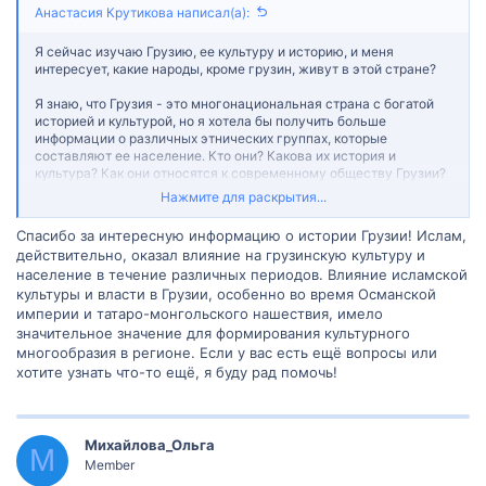
Анастасия Крутикова написал(а):
Я сейчас изучаю Грузию, ее культуру и историю, и меня
интересует, какие народы, кроме грузин, живут в этой стране?
Я знаю, что Грузия - это многонациональная страна с богатой
историей и культурой, но я хотела бы получить больше
информации о различных этнических группах, которые
составляют ее население. Кто они? Какова их история и
культура? Как они относятся к современному обществу Грузии?
Нажмите для раскрытия...
Если кто-то из вас обладает примерами или опытом в этой
области, будет полезно услышать ваши мысли и советы. Если у
Спасибо за интересную информацию о истории Грузии! Ислам,
вас есть какие-либо ссылки на полезные ресурсы, статьи или
действительно, оказал влияние на грузинскую культуру и
книги по этой теме, я была бы очень признательна, если бы вы
население в течение различных периодов. Влияние исламской
поделились ими.
культуры и власти в Грузии, особенно во время Османской
империи и татаро-монгольского нашествия, имело
значительное значение для формирования культурного
многообразия в регионе. Если у вас есть ещё вопросы или
хотите узнать что-то ещё, я буду рад помочь!
Михайлова_Ольга
М
Member