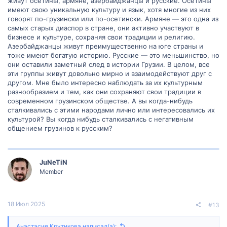
живут осетины, армяне, азербайджанцы и русские. Осетины
вас есть какие-либо ссылки на полезные ресурсы, статьи или
имеют свою уникальную культуру и язык, хотя многие из них
книги по этой теме, я была бы очень признательна, если бы вы
говорят по-грузински или по-осетински. Армяне — это одна из
поделились ими.
самых старых диаспор в стране, они активно участвуют в
бизнесе и культуре, сохраняя свои традиции и религию.
Большое спасибо за вашу помощь!
Азербайджанцы живут преимущественно на юге страны и
тоже имеют богатую историю. Русские — это меньшинство, но
они оставили заметный след в истории Грузии. В целом, все
эти группы живут довольно мирно и взаимодействуют друг с
другом. Мне было интересно наблюдать за их культурным
разнообразием и тем, как они сохраняют свои традиции в
современном грузинском обществе. А вы когда-нибудь
сталкивались с этими народами лично или интересовались их
культурой? Вы когда нибудь сталкивались с негативным
общением грузинов к русским?
JuNeTiN
Member
18 Июл 2025
#13
Анастасия Крутикова написал(а):