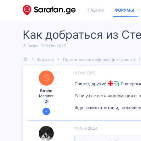
ГЛАВНАЯ
ФОРУМЫ
Как добраться из Ст
А
Д
Sasha
9 Окт 2023
в
а
т
т
Форумы
Практическая информация туриста
о
а
р
н
т
а
9 Окт 2023
S
е
ч
м
а
Привет, друзья!
Я впервые
ы
л
Sasha
а
Если у вас есть информация о т
Member
Жду ваших ответов и, возможно
6 Сен 2023
150
6
14 Янв 2024
16