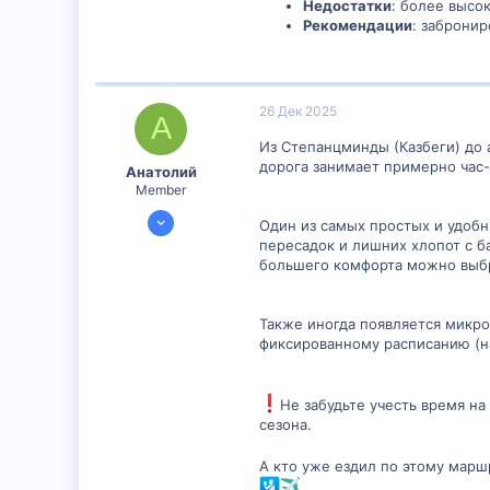
Недостатки
: более высо
Рекомендации
: заброни
26 Дек 2025
А
Из Степанцминды (Казбеги) до 
дорога занимает примерно час-
Анатолий
Member
21 Дек 2025
Один из самых простых и удобн
497
пересадок и лишних хлопот с ба
большего комфорта можно выбр
0
16
Также иногда появляется микро
фиксированному расписанию (на
️Не забудьте учесть время н
сезона.
А кто уже ездил по этому марш