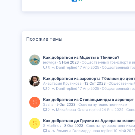
Похожие темы
Как добраться из Мцхеты в Тбилиси?
jedwiga
5 Ноя 2023
Общественный транспорт и и
Danil
17 Апр 2025
Общественный тра
5
Как добраться из аэропорта Тбилиси до цен
Анастасия Крутикова
13 Окт 2023
Общественный 
Danil
17 Апр 2025
Общественный тра
2
Как добраться из Степанцминды в аэропорт
S
Sasha
9 Окт 2023
Советы путешественникам
Михайлова_Ольга
24 Янв 2024
Сове
2
Как добраться до Грузии из Адлера на маши
S
S Martinov
8 Окт 2023
Советы путешественникам
Эльвина Галимарданова
10 Май 202
4