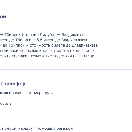
си
→ Тбилиси (станция Дидубе) → Владикавказ
часов до Тбилиси + 5,5 часов до Владикавказа
ри до Тбилиси + стоимость билета до Владикавказа
чный вариант, возможность увидеть окрестности
сть пересадки, возможные задержки на границе
й трансфер
 (в зависимости от маршрута)
мобиль
с
о, прямой маршрут, помощь с багажом