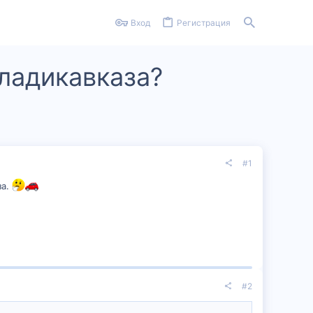
Вход
Регистрация
ладикавказа?
#1
за.
#2