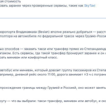
кая стоимость
ровать заранее через проверенные сервисы, такие как
SkyTaxi
аэропорта Владикавказа (Beslan) вполне реально добраться — расс
полтора на автомобиле по федеральной трассе через Грузию-Росси
ых способов — заказать такси или трансфер прямо из Степанцминды
гажом. Есть сервисы, где такой трансфер бронируют заранее и он с
ать минивэн или комфортный класс.
автобус или минивэн, который довозит группу пассажиров из Степ
пример, дневной рейс около 11:00, дорога занимает ±3 ч с погра
а прохождение границы между Грузией и Россией, оно может занять 
руту — что вы выбрали: такси-трансфер, минивэн или автобус, и с