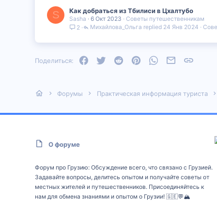
Как добраться из Тбилиси в Цхалтубо
S
Sasha
6 Окт 2023
Советы путешественникам
Михайлова_Ольга
24 Янв 2024
Сове
2
Facebook
Twitter
Reddit
Pinterest
WhatsApp
Электронная
Ссылка
Поделиться:
Форумы
Практическая информация туриста
О форуме
Форум про Грузию: Обсуждение всего, что связано с Грузией.
Задавайте вопросы, делитесь опытом и получайте советы от
местных жителей и путешественников. Присоединяйтесь к
нам для обмена знаниями и опытом о Грузии! 🇬🇪💬🏔️