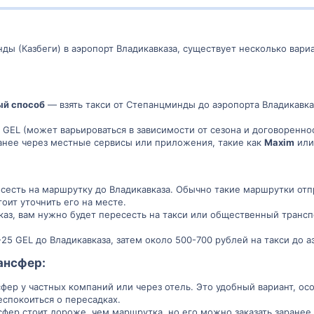
ды (Казбеги) в аэропорт Владикавказа, существует несколько вари
ый способ
— взять такси от Степанцминды до аэропорта Владикавказ
0 GEL (может варьироваться в зависимости от сезона и договоренно
ранее через местные сервисы или приложения, такие как
Maxim
ил
есть на маршрутку до Владикавказа. Обычно такие маршрутки отпр
тоит уточнить его на месте.
каз, вам нужно будет пересесть на такси или общественный трансп
-25 GEL до Владикавказа, затем около 500-700 рублей на такси до а
ансфер
:​
сфер у частных компаний или через отель. Это удобный вариант, о
еспокоиться о пересадках.
сфер стоит дороже, чем маршрутка, но его можно заказать заранее.