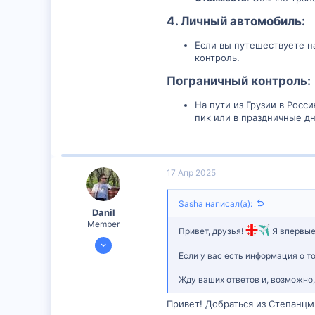
4.
Личный автомобиль
:​
Если вы путешествуете н
контроль.
Пограничный контроль:​
На пути из Грузии в Рос
пик или в праздничные д
17 Апр 2025
Sasha написал(а):
Danil
Member
Привет, друзья!
Я впервые
13 Апр 2025
Если у вас есть информация о то
299
0
Жду ваших ответов и, возможно
16
Привет! Добраться из Степанцм