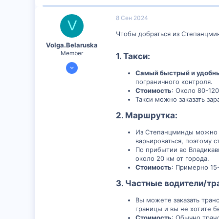
8 Сен 2024
V
Чтобы добраться из Степанцмин
Volga.Belaruska
Member
1.
Такси
:​
6 Сен 2024
Самый быстрый и удобн
299
пограничного контроля.
1
Стоимость
: Около 80-12
Такси можно заказать за
18
2.
Маршрутка
:​
Из Степанцминды можно с
варьироваться, поэтому с
По прибытии во Владикав
около 20 км от города.
Стоимость
: Примерно 15
3.
Частные водители/тр
Вы можете заказать тран
границы и вы не хотите б
Стоимость
: Обычно тран