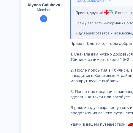
Sasha написал(а):
Alyona Golubeva
Member
Привет, друзья!
Я впервые
11 Янв 2024
Если у вас есть информация о то
390
15
Жду ваших ответов и, возможно
18
Привет! Для того, чтобы добра
1. Сначала вам нужно добратьс
Тбилиси занимает около 1,5-2 
2. После прибытия в Тбилиси, в
находится в Крестовском район
маршрут лучше выбрать.
3. После прохождения границы,
сделать на такси или автобусе.
Я рекомендую заранее узнать и
продолжения вашего путешеств
Удачи в вашем путешествии!