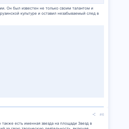
зии. Он был известен не только своим талантом и
грузинской культуре и оставил незабываемый след в
#6
о также есть именная звезда на площади Звезд в
ий за свою творческую деятельность, включая