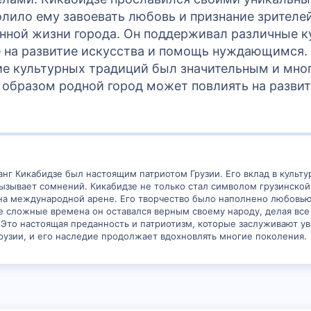
олило ему завоевать любовь и признание зрителе
нной жизни города. Он поддерживал различные к
 на развитие искусства и помощь нуждающимся. Е
ие культурных традиций был значительным и мно
м образом родной город может повлиять на разви
анг Кикабидзе был настоящим патриотом Грузии. Его вклад в культу
ызывает сомнений. Кикабидзе не только стал символом грузинской
на международной арене. Его творчество было наполнено любовью 
сложные времена он оставался верным своему народу, делая все в
. Это настоящая преданность и патриотизм, которые заслуживают ув
рузии, и его наследие продолжает вдохновлять многие поколения.