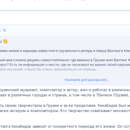
:
а!
ием жизни и карьеры известного грузинского актера и певца Вахтанга Кик
рый мне сложно решить самостоятельно: где именно в Грузии жил Вахтанг К
ырос? Есть ли информация о месте, где он проживал во время своей карьер
ля изучения, я была бы очень признательна за помощь.
Нажмите для раскрытия...
мя и помощь в этом вопросе!
рузинский музыкант, композитор и актер, жил и работал в различны
л в различных городах и странах, в том числе в Тбилиси (Грузия)
ь своим творчеством в Грузии и за ее пределами. Кикабидзе был 
акже актером и композитором. Его творчество охватывает множеств
танга Кикабидзе зависит от конкретного периода его жизни. Он ост