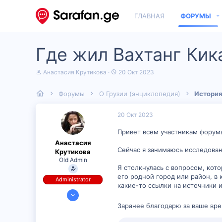
ГЛАВНАЯ
ФОРУМЫ
Где жил Вахтанг Кик
А
Д
Анастасия Крутикова
20 Окт 2023
в
а
т
т
Форумы
О Грузии (энциклопедия)
История
о
а
р
н
т
а
20 Окт 2023
е
ч
м
а
Привет всем участникам форум
ы
л
Анастасия
а
Сейчас я занимаюсь исследован
Крутикова
Old Admin
Я столкнулась с вопросом, кот
его родной город или район, в 
Administrator
какие-то ссылки на источники 
11 Окт 2023
323
Заранее благодарю за ваше вре
30