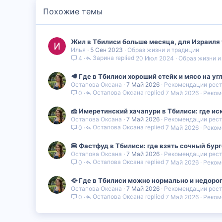
Похожие темы
Жил в Тбилиси больше месяца, для Израиля т
Илья
5 Сен 2023
Образ жизни и традиции
Зарина
20 Июл 2024
Образ жизни и
4
🥩 Где в Тбилиси хороший стейк и мясо на уг
Остапова Оксана
7 Май 2026
Рекомендации рест
Остапова Оксана
7 Май 2026
Реком
0
🧀 Имеретинский хачапури в Тбилиси: где ис
Остапова Оксана
7 Май 2026
Рекомендации рест
Остапова Оксана
7 Май 2026
Реком
0
🍔 Фастфуд в Тбилиси: где взять сочный бург
Остапова Оксана
7 Май 2026
Рекомендации рест
Остапова Оксана
7 Май 2026
Реком
0
🥘 Где в Тбилиси можно нормально и недорог
Остапова Оксана
7 Май 2026
Рекомендации рест
Остапова Оксана
7 Май 2026
Реком
0