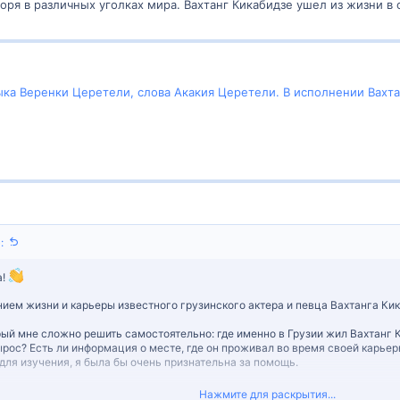
ря в различных уголках мира. Вахтанг Кикабидзе ушел из жизни в о
ыка Веренки Церетели, слова Акакия Церетели. В исполнении Вахтан
:
а!
ием жизни и карьеры известного грузинского актера и певца Вахтанга Кик
рый мне сложно решить самостоятельно: где именно в Грузии жил Вахтанг К
ырос? Есть ли информация о месте, где он проживал во время своей карьер
ля изучения, я была бы очень признательна за помощь.
Нажмите для раскрытия...
мя и помощь в этом вопросе!