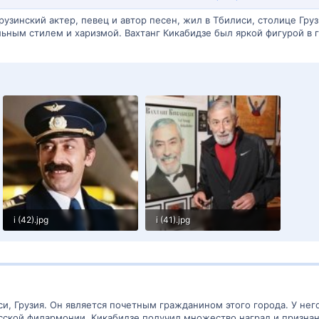
рузинский актер, певец и автор песен, жил в Тбилиси, столице Гру
льным стилем и харизмой. Вахтанг Кикабидзе был яркой фигурой в 
i (42).jpg
i (41).jpg
32 KB · Просмотры: 42
31.9 KB · Просмотры: 39
си, Грузия. Он является почетным гражданином этого города. У нег
ской филармонии. Кикабидзе получил множество наград и признан