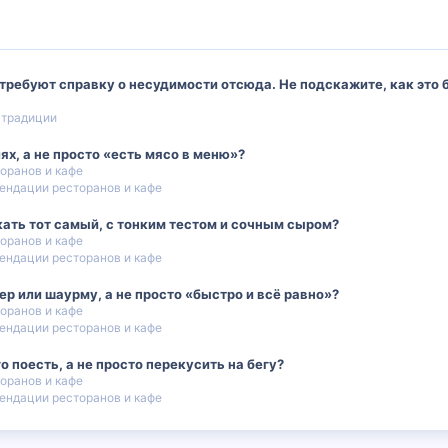
ребуют справку о несудимости отсюда. Не подскажите, как это б
 традиции
лях, а не просто «есть мясо в меню»?
оранов и кафе
ендации ресторанов и кафе
кать тот самый, с тонким тестом и сочным сыром?
оранов и кафе
ендации ресторанов и кафе
ер или шаурму, а не просто «быстро и всё равно»?
оранов и кафе
ендации ресторанов и кафе
о поесть, а не просто перекусить на бегу?
оранов и кафе
ендации ресторанов и кафе