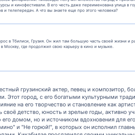
сы и кинофестивали. В его честь даже переименована улица в го
 и телепередач. А что вы знаете еще про этого человека?
рос в Тбилиси, Грузия. Он жил там большую часть своей жизни и ра
 в Москву, где продолжил свою карьеру в кино и музыке.
вестный грузинский актер, певец и композитор, б
ии. Этот город, с его богатыми культурными тра
ияние на его творчество и становление как артис
 своё детство, юность и зрелые годы, активно уч
 его домом, но и источником вдохновения для его
ино" и "Не горюй!", в которых он исполнил главн
еделами. Кикабидзе прославился своими уникаль