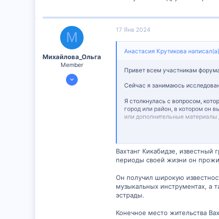
17 Янв 2024
М
Анастасия Крутикова написал(а)
Михайлова_Ольга
Member
Привет всем участникам форум
14 Янв 2024
Сейчас я занимаюсь исследован
598
51
Я столкнулась с вопросом, кото
город или район, в котором он в
16
или дополнительные материалы д
Заранее благодарю за ваше вре
Вахтанг Кикабидзе, известный г
периоды своей жизни он прожива
Он получил широкую известност
музыкальных инструментах, а т
эстрады.
Конечное место жительства Вах