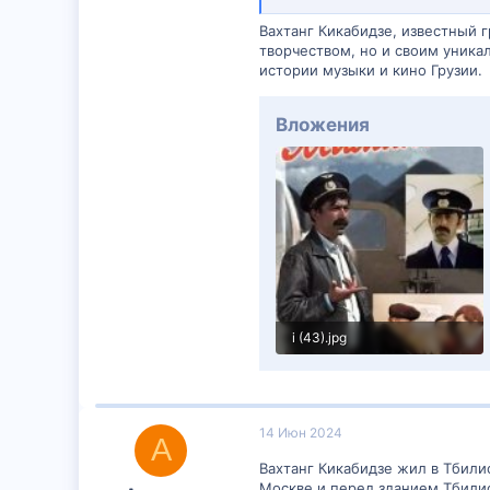
Вахтанг Кикабидзе, известный г
творчеством, но и своим уника
истории музыки и кино Грузии.
Вложения
i (43).jpg
30 KB · Просмотры: 43
14 Июн 2024
А
Вахтанг Кикабидзе жил в Тбили
Москве и перед зданием Тбилис