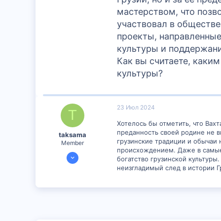
мастерством, что позв
участвовал в обществе
проекты, направленные
культуры и поддержан
Как вы считаете, каки
культуры?
23 Июл 2024
T
Хотелось бы отметить, что Вахт
преданность своей родине не в
taksama
грузинские традиции и обычаи 
Member
происхождением. Даже в самые 
20 Июл 2024
богатство грузинской культуры
300
неизгладимый след в истории Г
1
18