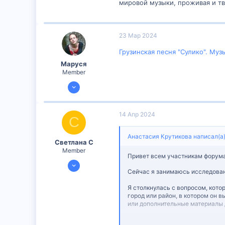
мировой музыки, проживая и тво
23 Мар 2024
Грузинская песня "Сулико". Муз
Маруся
Member
16 Мар 2024
249
24
14 Апр 2024
С
18
Анастасия Крутикова написал(а)
Светлана С
Member
Привет всем участникам форум
10 Апр 2024
Сейчас я занимаюсь исследован
300
1
Я столкнулась с вопросом, кото
город или район, в котором он в
16
или дополнительные материалы д
Заранее благодарю за ваше вре