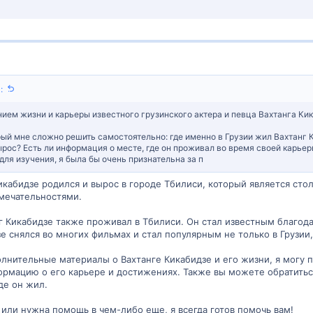
:
ием жизни и карьеры известного грузинского актера и певца Вахтанга Кик
рый мне сложно решить самостоятельно: где именно в Грузии жил Вахтанг К
ырос? Есть ли информация о месте, где он проживал во время своей карьер
ля изучения, я была бы очень признательна за п
икабидзе родился и вырос в городе Тбилиси, который является сто
мечательностями.
г Кикабидзе также проживал в Тбилиси. Он стал известным благод
е снялся во многих фильмах и стал популярным не только в Грузии,
лнительные материалы о Вахтанге Кикабидзе и его жизни, я могу 
рмацию о его карьере и достижениях. Также вы можете обратиться
де он жил.
 или нужна помощь в чем-либо еще, я всегда готов помочь вам!