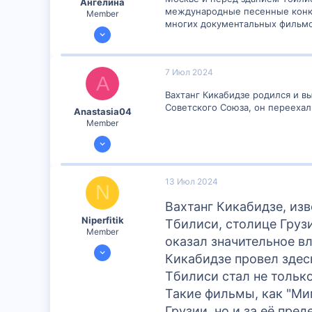
Ангелина
международные песенные конкур
Member
многих документальных фильмов
12 Июн 2024
300
0
7 Июл 2024
A
16
Вахтанг Кикабидзе родился и вы
Советского Союза, он переехал
Anastasia04
Member
6 Июл 2024
300
0
13 Июл 2024
N
16
Вахтанг Кикабидзе, из
Niperfitik
Тбилиси, столице Груз
Member
оказал значительное вл
13 Июл 2024
Кикабидзе провел здесь
167
Тбилиси стал не только
0
Такие фильмы, как "Мим
16
Грузии, но и за её пр