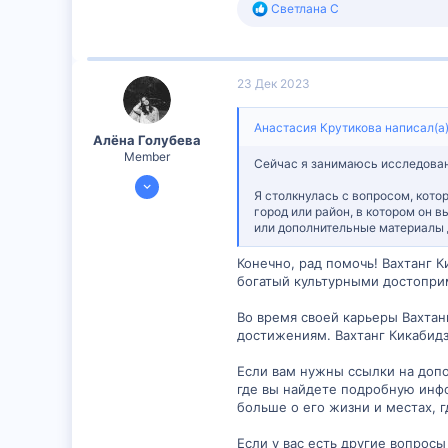
Р
Светлана С
28
е
а
к
ц
23 Дек 2023
и
и
:
Анастасия Крутикова написал(а)
Алëна Голубева
Member
Сейчас я занимаюсь исследован
20 Дек 2023
Я столкнулась с вопросом, кото
298
город или район, в котором он в
или дополнительные материалы д
26
16
Конечно, рад помочь! Вахтанг К
богатый культурными достопри
Во время своей карьеры Вахтан
достижениям. Вахтанг Кикабидз
Если вам нужны ссылки на допо
где вы найдете подробную инфо
больше о его жизни и местах, г
Если у вас есть другие вопросы