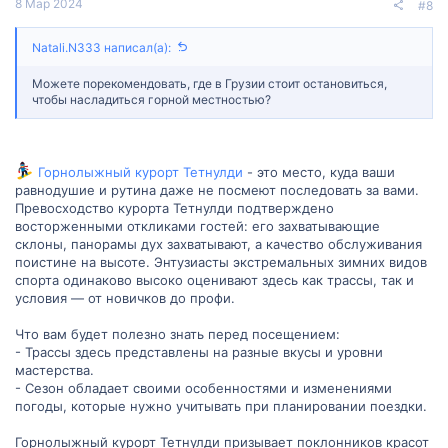
8 Мар 2024
#8
Natali.N333 написал(а):
Можете порекомендовать, где в Грузии стоит остановиться,
чтобы насладиться горной местностью?
Горнолыжный курорт Тетнулди
- это место, куда ваши
равнодушие и рутина даже не посмеют последовать за вами.
Превосходство курорта Тетнулди подтверждено
восторженными откликами гостей: его захватывающие
склоны, панорамы дух захватывают, а качество обслуживания
поистине на высоте. Энтузиасты экстремальных зимних видов
спорта одинаково высоко оценивают здесь как трассы, так и
условия — от новичков до профи.
Что вам будет полезно знать перед посещением:
- Трассы здесь представлены на разные вкусы и уровни
мастерства.
- Сезон обладает своими особенностями и изменениями
погоды, которые нужно учитывать при планировании поездки.
Горнолыжный курорт Тетнулди призывает поклонников красот