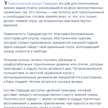
Горнолыжный курорт Годердзи
это рай для поклонников
зимних видов спорта, раскинувшийся на фоне величественных
грузинских гор. Его склоны — как полотно для горнолыжников
и сноубордистов, готовое принять всех, от тех, кто только
делает первый спуск, до искушенных мастеров крутых
виражей.
Знаменитость Годердзи растет благодаря безграничным
просторам для спуска, хорошо обустроенным трассам,
которые словно приправлены прекрасной снежной пудрой.
Здесь каждый найдет свой идеальный спуск, воплощающий
жажду скорости и свободы.
Покорив склоны, можно отыскать убежище в
комфортабельных горнолыжных домиках или отелях, которые
приглашают к отдыху после активного дня. Гастрономическое
путешествие от местной грузинской кухни к
интернациональным деликатесам предлагается в ресторанах,
а бары подарят тёплую встречу в скучные вечера.
Гостям Годердзи доступен удобный трансфер, который
доставит каждого непосредственно к месту зимней сказки.
Посетить этот курорт — значит оставить в сердце трепетные
воспоминания о зимнем приключении, чью красоту и восторг
захочется вспоминать снова и снова.