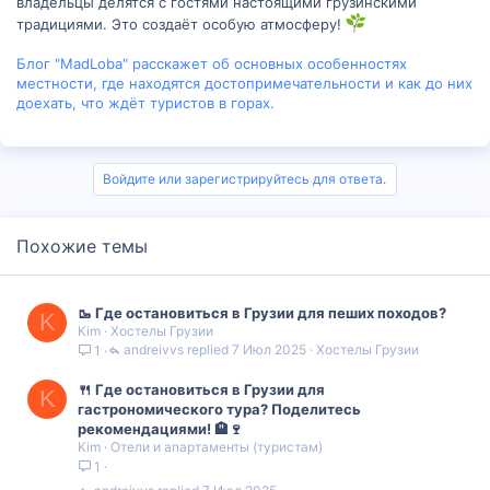
владельцы делятся с гостями настоящими грузинскими
традициями. Это создаёт особую атмосферу!
Блог "MadLoba" расскажет об основных особенностях
местности, где находятся достопримечательности и как до них
доехать, что ждёт туристов в горах.
Войдите или зарегистрируйтесь для ответа.
Похожие темы
🥾 Где остановиться в Грузии для пеших походов?
K
Kim
Хостелы Грузии
andreivvs
7 Июл 2025
Хостелы Грузии
1
🍴 Где остановиться в Грузии для
K
гастрономического тура? Поделитесь
рекомендациями! 🏨🍷
Kim
Отели и апартаменты (туристам)
1