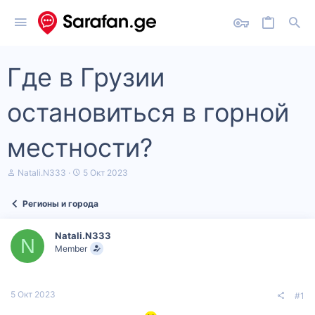
Где в Грузии
остановиться в горной
местности?
А
Д
Natali.N333
5 Окт 2023
в
а
т
т
Регионы и города
о
а
р
н
т
а
Natali.N333
е
ч
N
Member
м
а
ы
л
а
5 Окт 2023
#1