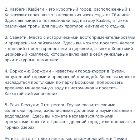
2. Казбеги: Казбеги - это курортный город, расположенный в
Кавказских горах, всего в нескольких часах езды от Тбилиси.
Здесь вы найдете потрясающий вид на гору Казбек, а также
различные тропы для пеших прогулок и активного отдыха.
3. Сванети: Место с историческими достопримечательностями
и прекрасными пейзажами. Здесь вы можете посетить Херети
- древний город с крепостями и церквями, а также Херетский
церковный комплекс, который включает в себя уникальные
архитектурные памятники.
4. Боржоми: Боржоми - известный город-курорт в Грузии,
окруженный горами и прекрасной природой. Здесь вы можете
насладиться прогулками по парку Боржоми, попробовать
древнюю минеральную воду из источников и посетить
Какхетийский заповедник.
5. Рача-Лечхуми: Этот регион Грузии славится своими
зелеными горами, живописными долинами и изумительными
водопадами. Здесь вы можете насладиться горными
прогулками, посетить Цалька - древний город, или поплавать в
горных озерах.
Учтите, что это только несколько рекомендаций, и в Грузии