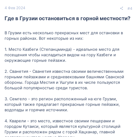
4 Фев 2024
#4
Где в Грузии остановиться в горной местности?​
В Грузии есть несколько прекрасных мест для остановки в
горных районах. Вот некоторые из них:
1. Место Казбеги (Степанцминда) - идеальное место для
посещения чтобы насладиться видом на гору Казбеги и
окружающие горные пейзажи.
2. Сванетия - Сванетия известна своими величественными
горными пейзажами и средневековыми башнями Сванской
обороны. Города Местия и Ушгули в их числе пользуются
большой популярностью среди туристов.
3. Семгело - это регион расположенный на юге Грузии,
который также предлагает прекрасные горные пейзажи,
водопады и горячие источники.
4. Кварели - это место, известное своими пещерами и
городом Кутаиси, который является культурной столицей
Грузии и расположен рядом с горой Хацханар, главной