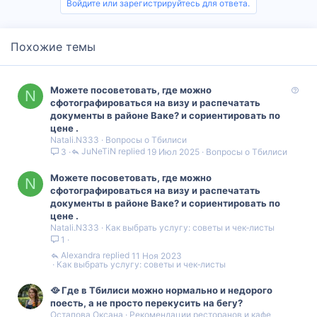
Войдите или зарегистрируйтесь для ответа.
Похожие темы
В
Можете посоветовать, где можно
N
о
сфотографироваться на визу и распечатать
п
документы в районе Ваке? и сориентировать по
р
цене .
Natali.N333
Вопросы о Тбилиси
о
JuNeTiN
19 Июл 2025
Вопросы о Тбилиси
3
с
Можете посоветовать, где можно
N
сфотографироваться на визу и распечатать
документы в районе Ваке? и сориентировать по
цене .
Natali.N333
Как выбрать услугу: советы и чек‑листы
1
Alexandra
11 Ноя 2023
Как выбрать услугу: советы и чек‑листы
🥘 Где в Тбилиси можно нормально и недорого
поесть, а не просто перекусить на бегу?
Остапова Оксана
Рекомендации ресторанов и кафе