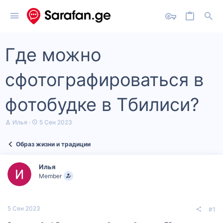
Где можно
сфотографироваться в
фотобудке в Тбилиси?
А
Д
Илья
5 Сен 2023
в
а
т
т
Образ жизни и традиции
о
а
р
н
т
а
Илья
е
ч
Member
м
а
ы
л
а
5 Сен 2023
#1