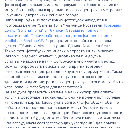
фотографии на память или для документов. Некоторые из них
могут быть найдены в крупных торговых центрах, в метро или
на улицах центральных районов города.
Например, одна из популярных фотобудок находится в
торговом центре "Galleria Tbilisi" на улице Руставели
Торговый
центр "Galleria Tbilisi" в Тбилиси. Отзывы клиентов и
посетителей. График работы, адрес, телефон для связи. -
Madloba - Sarafan.GE
. Еще одна можно найти в торговом
центре "Тбилиси-Молл" на улице Давида Агмашенебели.
Также есть фотобудки во многих метростанциях, включая
метро "Фридрих Энгельс", "Делфинариум" и другие.
Если вы не можете найти фотобудку в упомянутых местах,
можно попробовать поискать их на других торгово-
развлекательных центрах или в крупных супермаркетах. Также
стоит обратить внимание на входы в некоторых офисных
зданиях или административных центрах, где также могут быть
установлены фотобудки для посетителей.
Не забудьте проверить наличие мелких купюр для оплаты
услуги в фотобудке, так как часто они не принимают крупные
купюры или карты. Также учитывайте, что фотобудки обычно
работают в определенное время и могут быть закрыты в
ночное время или в выходные дни. Если возникнут сложности
с поиском фотобудки, можно обратиться к местным жителям
или сотрудникам соответствующих учреждений для помощи.