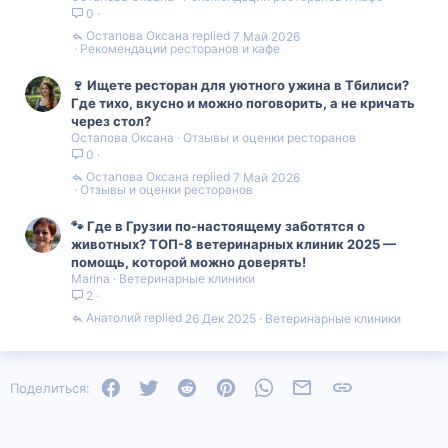
0
Остапова Оксана
7 Май 2026
Рекомендации ресторанов и кафе
🍷 Ищете ресторан для уютного ужина в Тбилиси?
Где тихо, вкусно и можно поговорить, а не кричать
через стол?
Остапова Оксана
Отзывы и оценки ресторанов
0
Остапова Оксана
7 Май 2026
Отзывы и оценки ресторанов
🐾 Где в Грузии по-настоящему заботятся о
животных? ТОП-8 ветеринарных клиник 2025 —
помощь, которой можно доверять!
Marina
Ветеринарные клиники
2
Анатолий
26 Дек 2025
Ветеринарные клиники
Facebook
Twitter
Reddit
Pinterest
WhatsApp
Электронная почта
Ссылка
Поделиться: