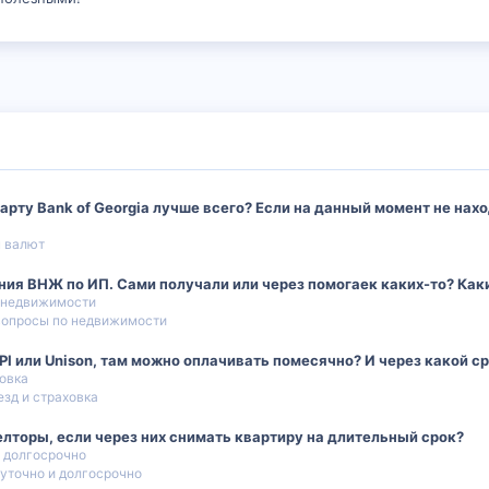
арту Bank of Georgia лучше всего? Если на данный момент не нах
н валют
ния ВНЖ по ИП. Сами получали или через помогаек каких-то? Ка
 недвижимости
вопросы по недвижимости
I или Unison, там можно оплачивать помесячно? И через какой с
ховка
зд и страховка
елторы, если через них снимать квартиру на длительный срок?
и долгосрочно
уточно и долгосрочно