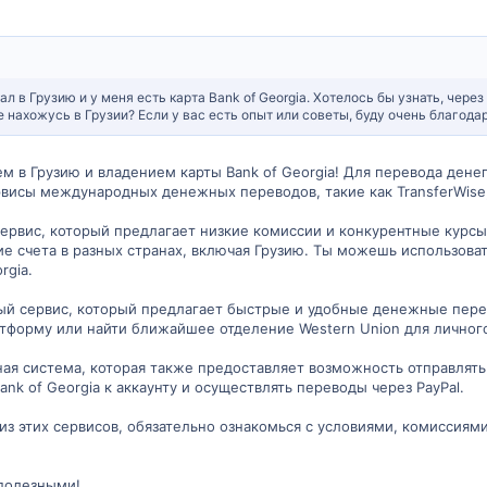
хал в Грузию и у меня есть карта Bank of Georgia. Хотелось бы узнать, чер
е нахожусь в Грузии? Если у вас есть опыт или советы, буду очень благода
 в Грузию и владением карты Bank of Georgia! Для перевода денег 
висы международных денежных переводов, такие как TransferWise, 
 сервис, который предлагает низкие комиссии и конкурентные кур
ие счета в разных странах, включая Грузию. Ты можешь использова
rgia.
ный сервис, который предлагает быстрые и удобные денежные пер
атформу или найти ближайшее отделение Western Union для личног
ная система, которая также предоставляет возможность отправлять д
nk of Georgia к аккаунту и осуществлять переводы через PayPal.
з этих сервисов, обязательно ознакомься с условиями, комиссиям
 полезными!