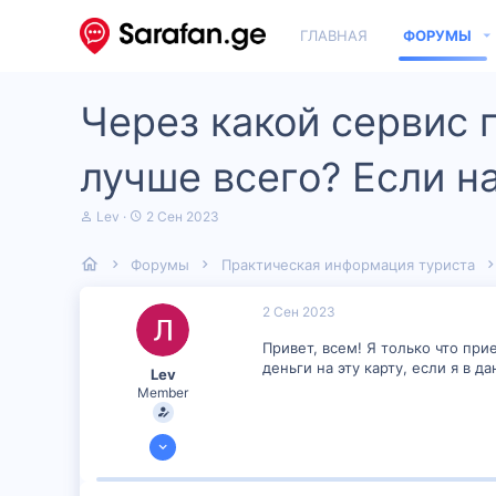
ГЛАВНАЯ
ФОРУМЫ
Через какой сервис п
лучше всего? Если н
А
Д
Lev
2 Сен 2023
в
а
т
т
Форумы
Практическая информация туриста
о
а
р
н
т
а
2 Сен 2023
е
ч
м
а
Привет, всем! Я только что прие
ы
л
деньги на эту карту, если я в 
Lev
а
Member
2 Сен 2023
50
0