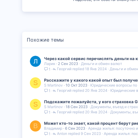
Похожие темы
Через какой сервис перечислять деньги на к
Ларик
2 Сен 2023
Деньги и обмен валют
Георгий
18 Янв 2024
Деньги и обме
1
Расскажите у какого какой опыт был получе
S
S Martinov
10 Окт 2023
Юридические вопросы по
Георгий
20 Янв 2024
Юридические 
1
Подскажите пожалуйста, у кого страховка GP
S
S Martinov
18 Сен 2023
Документы, въезд и стра
Георгий
20 Янв 2024
Документы, въе
1
Может кто-то знает, какой процент берут ри
В
Владимир
6 Сен 2023
Аренда жилья: посуточно 
Anton
9 Сен 2023
Аренда жилья: пос
1