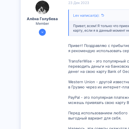
23 Дек 2023
6
Lev написал(а):
Алëна Голубева
Member
Привет, всем! Я только что прие
20 Дек 2023
карту, если я в данный момент н
298
26
Привет! Поздравляю с прибытием
я рекомендую использовать сер
16
TransferWise - это популярный
переводить деньги на банковск
денег на свою карту Bank of Geo
Western Union - другой извест
в Грузию через их интернет-пл
PayPal - это популярная платеж
можешь привязать свою карту Ba
Перед использованием любого и
выгодный вариант для себя.
Надеюсь, эти советы окажутся