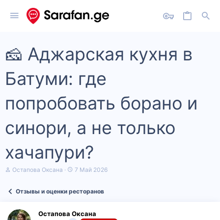
🧀 Аджарская кухня в
Батуми: где
попробовать борано и
синори, а не только
хачапури?
А
Д
Остапова Оксана
7 Май 2026
в
а
т
т
Отзывы и оценки ресторанов
о
а
р
н
т
а
Остапова Оксана
е
ч