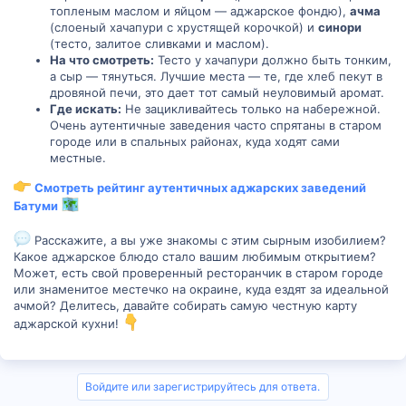
топленым маслом и яйцом — аджарское фондю),
ачма
(слоеный хачапури с хрустящей корочкой) и
синори
(тесто, залитое сливками и маслом).
На что смотреть:
Тесто у хачапури должно быть тонким,
а сыр — тянуться. Лучшие места — те, где хлеб пекут в
дровяной печи, это дает тот самый неуловимый аромат.
Где искать:
Не зацикливайтесь только на набережной.
Очень аутентичные заведения часто спрятаны в старом
городе или в спальных районах, куда ходят сами
местные.
Смотреть рейтинг аутентичных аджарских заведений
Батуми
Расскажите, а вы уже знакомы с этим сырным изобилием?
Какое аджарское блюдо стало вашим любимым открытием?
Может, есть свой проверенный ресторанчик в старом городе
или знаменитое местечко на окраине, куда ездят за идеальной
ачмой? Делитесь, давайте собирать самую честную карту
аджарской кухни!
Войдите или зарегистрируйтесь для ответа.