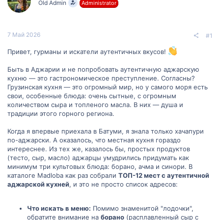
Old Admin
Administrator
м
а
ы
л
а
7 Май 2026
#1
Привет, гурманы и искатели аутентичных вкусов!
Быть в Аджарии и не попробовать аутентичную аджарскую
кухню — это гастрономическое преступление. Согласны?
Грузинская кухня — это огромный мир, но у самого моря есть
свои, особенные блюда: очень сытные, с огромным
количеством сыра и топленого масла. В них — душа и
традиции этого горного региона.
Когда я впервые приехала в Батуми, я знала только хачапури
по-аджарски. А оказалось, что местная кухня гораздо
интереснее. Из тех же, казалось бы, простых продуктов
(тесто, сыр, масло) аджарцы умудрились придумать как
минимум три культовых блюда: борано, ачма и синори. В
каталоге Madloba как раз собрали
ТОП-12 мест с аутентичной
аджарской кухней
, и это не просто список адресов:
Что искать в меню:
Помимо знаменитой "лодочки",
обратите внимание на
борано
(расплавленный сыр с