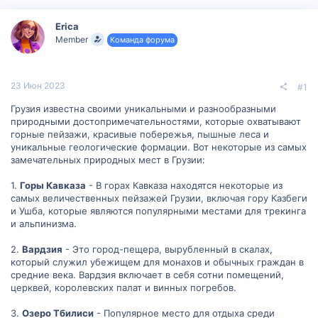
р
н
т
а
Erica
е
ч
Member
Команда форума
м
а
ы
л
а
23 Июн 2023
#1
Грузия известна своими уникальными и разнообразными
природными достопримечательностями, которые охватывают
горные пейзажи, красивые побережья, пышные леса и
уникальные геологические формации. Вот некоторые из самых
замечательных природных мест в Грузии:
1.
Горы Кавказа
- В горах Кавказа находятся некоторые из
самых величественных пейзажей Грузии, включая гору Казбеги
и Ушба, которые являются популярными местами для трекинга
и альпинизма.
2.
Вардзия
- Это город-пещера, вырубленный в скалах,
который служил убежищем для монахов и обычных граждан в
средние века. Вардзия включает в себя сотни помещений,
церквей, королевских палат и винных погребов.
3.
Озеро Тбилиси
- Популярное место для отдыха среди