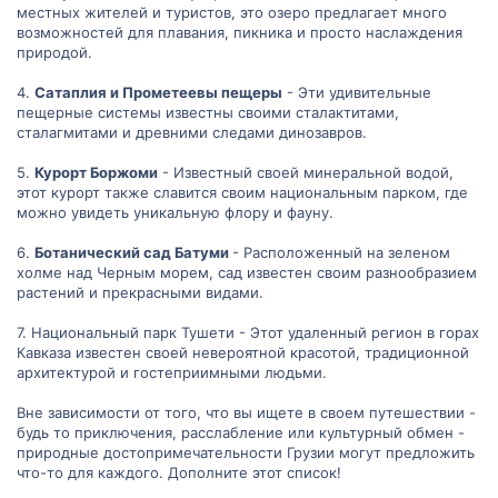
местных жителей и туристов, это озеро предлагает много
возможностей для плавания, пикника и просто наслаждения
природой.
4.
Сатаплия и Прометеевы пещеры
- Эти удивительные
пещерные системы известны своими сталактитами,
сталагмитами и древними следами динозавров.
5.
Курорт Боржоми
- Известный своей минеральной водой,
этот курорт также славится своим национальным парком, где
можно увидеть уникальную флору и фауну.
6.
Ботанический сад Батуми
- Расположенный на зеленом
холме над Черным морем, сад известен своим разнообразием
растений и прекрасными видами.
7. Национальный парк Тушети - Этот удаленный регион в горах
Кавказа известен своей невероятной красотой, традиционной
архитектурой и гостеприимными людьми.
Вне зависимости от того, что вы ищете в своем путешествии -
будь то приключения, расслабление или культурный обмен -
природные достопримечательности Грузии могут предложить
что-то для каждого. Дополните этот список!