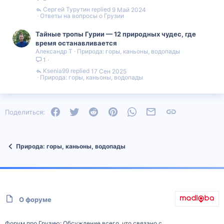
Сергей Турутин
9 Май 2024
Ответы на вопросы о Грузии
Тайные тропы Гурии — 12 природных чудес, где
время останавливается
Александр Т
Природа: горы, каньоны, водопады
1
Ksenia99
17 Сен 2025
Природа: горы, каньоны, водопады
Facebook
Twitter
Reddit
Pinterest
WhatsApp
Электронная почта
Ссылка
Поделиться:
Природа: горы, каньоны, водопады
О форуме
Форум про Грузию: Обсуждение всего, что связано с