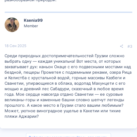
Ksenia99
Member
18 Сен 2025
#3
Среди природных достопримечательностей Грузии сложно
выбрать одну — каждая уникальна! Вот места, от которых
захватывает дух: каньон Окаце с его подвесными мостами над
бездной, пещеры Прометея с подземными реками, озера Рица
и Келистба с хрустальной водой, горные массивы Казбеги и
Сванетии, упирающиеся в облака, водопад Махунцети с его
мощью и древний лес Сабадури, сказочный в любое время
года. Мое сердце навсегда отдано Сванетии — ее суровые
великаны-горы и каменные башни словно шепчут легенды
прошлого. А какое место в Грузии стало вашим любимым?
Может, уютное виноградное ущелье в Кахетии или тихие
пляжи Аджарии?