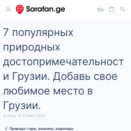
7 популярных
природных
достопримечательност
и Грузии. Добавь свое
любимое место в
Грузии.
А
Д
Erica
23 Июн 2023
в
а
т
т
Природа: горы, каньоны, водопады
о
а