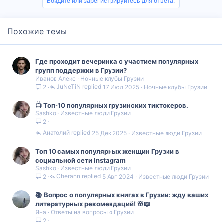
Войдите или зарегистрируйтесь для ответа.
Похожие темы
Где проходит вечеринка с участием популярных
групп поддержки в Грузии?
Иванов Алекс
Ночные клубы Грузии
JuNeTiN
17 Июл 2025
Ночные клубы Грузии
2
📺 Топ-10 популярных грузинских тиктокеров.
Sashko
Известные люди Грузии
2
Анатолий
25 Дек 2025
Известные люди Грузии
Топ 10 самых популярных женщин Грузии в
социальной сети Instagram
Sashko
Известные люди Грузии
Cherann
5 Авг 2024
Известные люди Грузии
2
📚 Вопрос о популярных книгах в Грузии: жду ваших
литературных рекомендаций! 🌸📖
Яна
Ответы на вопросы о Грузии
2