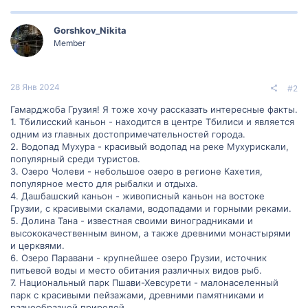
Gorshkov_Nikita
Member
28 Янв 2024
#2
Гамарджоба Грузия! Я тоже хочу рассказать интересные факты.
1. Тбилисский каньон - находится в центре Тбилиси и является
одним из главных достопримечательностей города.
2. Водопад Мухура - красивый водопад на реке Мухурискали,
популярный среди туристов.
3. Озеро Чолеви - небольшое озеро в регионе Кахетия,
популярное место для рыбалки и отдыха.
4. Дашбашский каньон - живописный каньон на востоке
Грузии, с красивыми скалами, водопадами и горными реками.
5. Долина Тана - известная своими виноградниками и
высококачественным вином, а также древними монастырями
и церквями.
6. Озеро Паравани - крупнейшее озеро Грузии, источник
питьевой воды и место обитания различных видов рыб.
7. Национальный парк Пшави-Хевсурети - малонаселенный
парк с красивыми пейзажами, древними памятниками и
разнообразной природой.