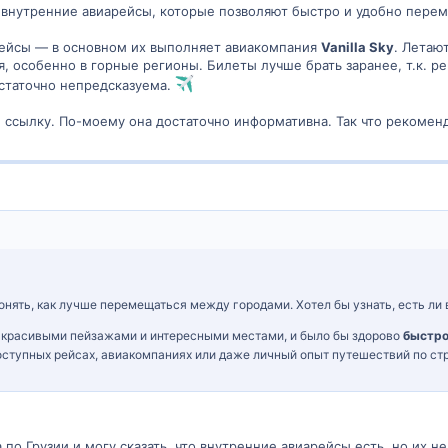
ть внутренние авиарейсы, которые позволяют быстро и удобно пер
арейсы — в основном их выполняет авиакомпания
Vanilla Sky
. Летаю
, особенно в горные регионы. Билеты лучше брать заранее, т.к. ре
остаточно непредсказуема.
ссылку. По-моему она достаточно информативна. Так что рекоменд
нять, как лучше перемещаться между городами. Хотел бы узнать, есть ли
 с красивыми пейзажами и интересными местами, и было бы здорово
быстр
оступных рейсах, авиакомпаниях или даже личный опыт путешествий по стр
по Грузии и могу сказать, что внутренние авиарейсы есть, но их н