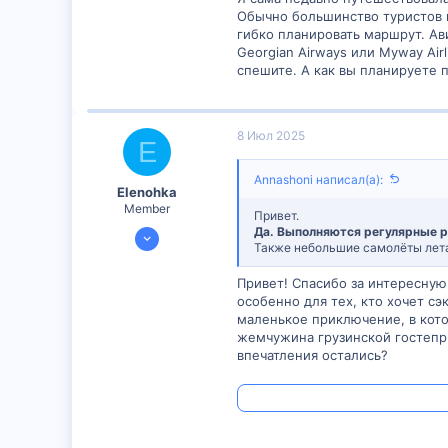
Обычно большинство туристов 
гибко планировать маршрут. Ав
Georgian Airways или Myway Air
спешите. А как вы планируете 
8 Июл 2025
E
Annashoni написал(а):
Elenohka
Member
Привет.
7 Июл 2025
Да. Выполняются регулярные 
Также небольшие самолёты летаю
298
0
Привет! Спасибо за интересну
особенно для тех, кто хочет с
16
маленькое приключение, в кот
жемчужина грузинской гостепри
впечатления остались?