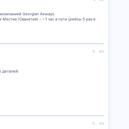
компанией Georgian Airways.
естиа (Сванетия) – ~1 час в пути (рейсы 5 раз в
#3
о деталей:
#4