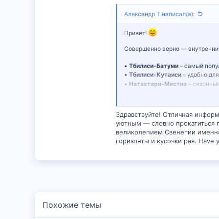
Александр Т написал(а):
Привет!
Совершенно верно — внутренние 
•
Тбилиси-Батуми
– самый попу
•
Тбилиси-Кутаиси
– удобно дл
•
Натахтари-Местиа
– сезонные
Подробнее о расписании и брон
Здравствуйте! Отличная информ
уютным — словно прокатиться 
великолепием Свенетии именно 
горизонты и кусочки рая. Have y
Похожие темы