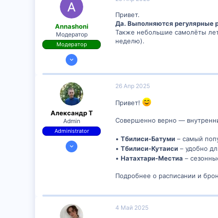
Привет.
Да. Выполняются регулярные 
Annashoni
Также небольшие самолёты лета
Модератор
неделю).
Модератор
1 Ноя 2023
40
0
26 Апр 2025
6
Привет!
Александр Т
Совершенно верно — внутренние
Admin
Administrator
•
Тбилиси-Батуми
– самый поп
3 Апр 2025
•
Тбилиси-Кутаиси
– удобно д
267
•
Натахтари-Местиа
– сезонны
0
Подробнее о расписании и бро
16
4 Май 2025