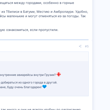
емещаться между городами, особенно в горные
т из Тбилиси в Батуми, Местию и Амбролаури. Удобно,
йсы маленькие и могут отменяться из-за погоды. Так
ую ознакомиться, если пропустили.
#5
 внутренние авиарейсы внутри Грузии?
о
добираться из одного города в другой.
ане, буду очень благодарен!
е так много и они не всегда удобны по расписанию.