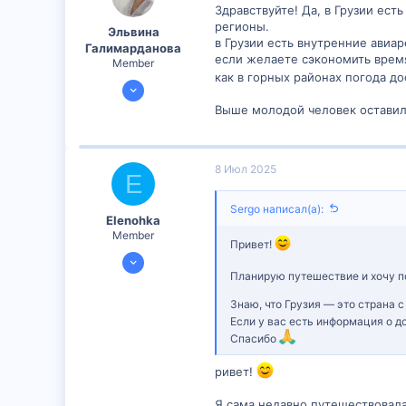
Здравствуйте! Да, в Грузии ес
регионы.
Эльвина
в Грузии есть внутренние ави
Галимарданова
если желаете сэкономить время
Member
как в горных районах погода д
26 Ноя 2024
342
Выше молодой человек оставил 
1
18
8 Июл 2025
E
Sergo написал(а):
Elenohka
Member
Привет!
7 Июл 2025
Планирую путешествие и хочу по
298
0
Знаю, что Грузия — это страна
Если у вас есть информация о д
16
Спасибо
ривет!
Я сама недавно путешествовала 