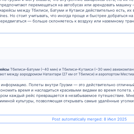
предпочитают перемещаться на автобусах или арендовать машину
иарейсы между Тбилиси, Батуми и Кутаиси действительно есть, их
lines. Но стоит учитывать, что иногда проще и быстрее добраться н
передвигаться — больше склоняетесь к воздуху или наземному тра
рейсы
Тбилиси–Батуми (~40 мин) и Тбилиси–Кутаиси (~30 мин) авиакомпани
т между аэродромом Натахтари (27 км от Тбилиси) и аэропортом Местиа (С
ю информацию. Полеты внутри Грузии — это действительно отличн
экономить время и насладиться красивыми видами во время полета.
ором каждый рейс превращается в незабываемое путешествие. Мне
имной культуры, позволяющая открывать самые удалённые уголки 
Post automatically merged:
8 Июл 2025