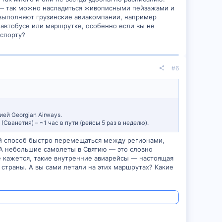
 — так можно насладиться живописными пейзажами и
 выполняют грузинские авиакомпании, например
а автобусе или маршрутке, особенно если вы не
нспорту?
#6
ей Georgian Airways.
ванетия) – ~1 час в пути (рейсы 5 раз в неделю).
ый способ быстро перемещаться между регионами,
 А небольшие самолеты в Святию — это словно
 кажется, такие внутренние авиарейсы — настоящая
страны. А вы сами летали на этих маршрутах? Какие