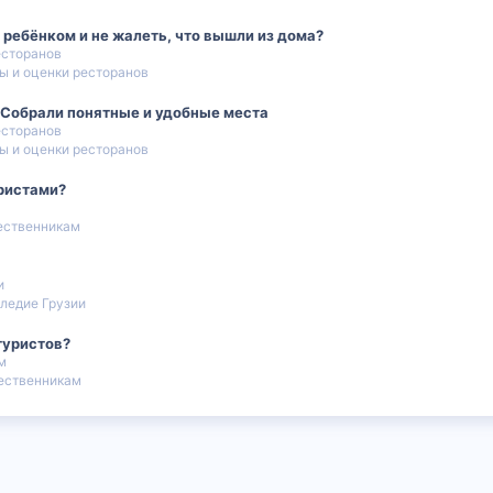
 с ребёнком и не жалеть, что вышли из дома?
есторанов
ы и оценки ресторанов
? Собрали понятные и удобные места
есторанов
ы и оценки ресторанов
уристами?
ественникам
и
ледие Грузии
туристов?
м
ественникам
 почта