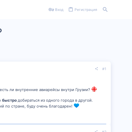
Вход
Регистрация
?
#1
 есть ли внутренние авиарейсы внутри Грузии?
о
быстро
добираться из одного города в другой.
й по стране, буду очень благодарен!
#2