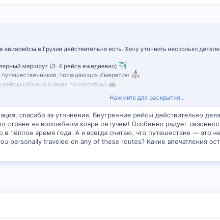
авиарейсы в Грузии действительно есть. Хочу уточнить несколько детале
лярный маршрут (3-4 рейса ежедневно)
я путешественников, посещающих Имеретию
 рейсы (обычно с июня по сентябрь)
Нажмите для раскрытия...
ировании можно узнать на сервисе Madloba в
нашем материале
ация, спасибо за уточнения. Внутренние рейсы действительно дел
по стране на волшебном ковре летучем! Особенно радует сезоннос
в тёплое время года. А я всегда считаю, что путешествие — это н
ou personally traveled on any of these routes? Какие впечатления ос