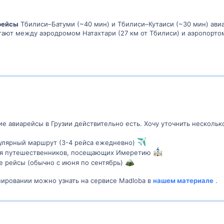
рейсы
Тбилиси–Батуми (~40 мин) и Тбилиси–Кутаиси (~30 мин) авиа
ют между аэродромом Натахтари (27 км от Тбилиси) и аэропортом М
 авиарейсы в Грузии действительно есть. Хочу уточнить нескольк
улярный маршрут (3-4 рейса ежедневно)
ля путешественников, посещающих Имеретию
е рейсы (обычно с июня по сентябрь)
нировании можно узнать на сервисе Madloba в
нашем материале
.