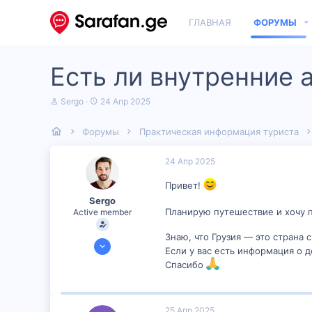
ГЛАВНАЯ
ФОРУМЫ
Есть ли внутренние 
А
Д
Sergo
24 Апр 2025
в
а
т
т
Форумы
Практическая информация туриста
о
а
р
н
т
а
24 Апр 2025
е
ч
м
а
Привет!
ы
л
Sergo
а
Планирую путешествие и хочу п
Active member
Знаю, что Грузия — это страна
22 Июн 2023
Если у вас есть информация о 
389
Спасибо
40
28
25 Апр 2025