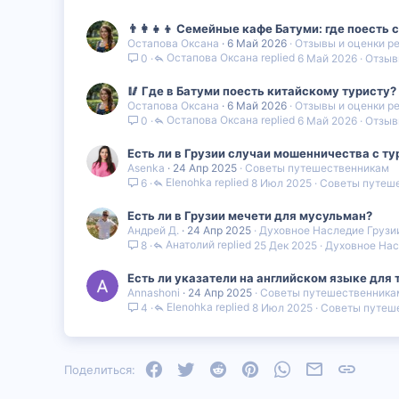
👨‍👩‍👧‍👦 Семейные кафе Батуми: где поесть
Остапова Оксана
6 Май 2026
Отзывы и оценки р
Остапова Оксана
6 Май 2026
Отзыв
0
🥢 Где в Батуми поесть китайскому туристу
Остапова Оксана
6 Май 2026
Отзывы и оценки р
Остапова Оксана
6 Май 2026
Отзыв
0
Есть ли в Грузии случаи мошенничества с т
Asenka
24 Апр 2025
Советы путешественникам
Elenohka
8 Июл 2025
Советы путеш
6
Есть ли в Грузии мечети для мусульман?
Андрей Д.
24 Апр 2025
Духовное Наследие Грузи
Анатолий
25 Дек 2025
Духовное Нас
8
Есть ли указатели на английском языке для 
Annashoni
24 Апр 2025
Советы путешественника
Elenohka
8 Июл 2025
Советы путеш
4
Facebook
Twitter
Reddit
Pinterest
WhatsApp
Электронная
Ссылка
Поделиться: