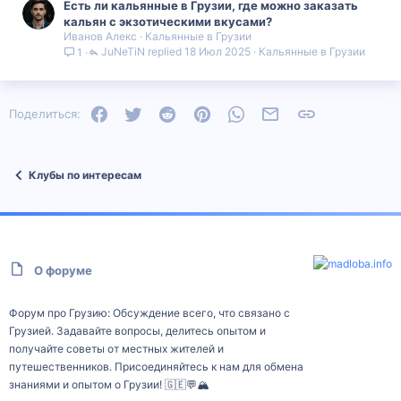
Есть ли кальянные в Грузии, где можно заказать
кальян с экзотическими вкусами?
Иванов Алекс
Кальянные в Грузии
JuNeTiN
18 Июл 2025
Кальянные в Грузии
1
Facebook
Twitter
Reddit
Pinterest
WhatsApp
Электронная почта
Ссылка
Поделиться:
Клубы по интересам
О форуме
Форум про Грузию: Обсуждение всего, что связано с
Грузией. Задавайте вопросы, делитесь опытом и
получайте советы от местных жителей и
путешественников. Присоединяйтесь к нам для обмена
знаниями и опытом о Грузии! 🇬🇪💬🏔️