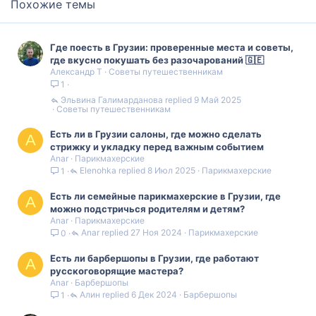
Похожие темы
Где поесть в Грузии: проверенные места и советы,
где вкусно покушать без разочарований 🇬🇪
Александр Т
Советы путешественникам
1
Эльвина Галимарданова
9 Май 2025
Советы путешественникам
Есть ли в Грузии салоны, где можно сделать
A
стрижку и укладку перед важным событием
Anar
Парикмахерские
Elenohka
8 Июл 2025
Парикмахерские
1
Есть ли семейные парикмахерские в Грузии, где
A
можно подстричься родителям и детям?
Anar
Парикмахерские
Anar
27 Ноя 2024
Парикмахерские
0
Есть ли барбершопы в Грузии, где работают
A
русскоговорящие мастера?
Anar
Барбершопы
Алин
6 Дек 2024
Барбершопы
1