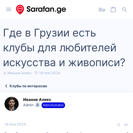
Где в Грузии есть
клубы для любителей
искусства и живописи?
А
Д
Иванов Алекс
16 Ноя 2024
в
а
т
т
Клубы по интересам
о
а
р
н
т
а
Иванов Алекс
е
ч
Admin
Administrator
м
а
ы
л
а
16 Ноя 2024
#1