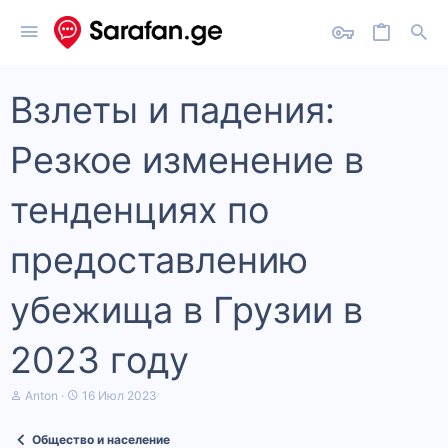
Взлеты и падения:
Резкое изменение в
тенденциях по
предоставлению
убежища в Грузии в
2023 году
А
Д
Anton
16 Июл 2023
в
а
т
т
Общество и население
о
а