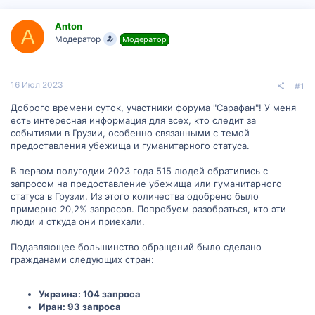
р
н
т
а
Anton
е
ч
A
Модератор
Модератор
м
а
ы
л
а
16 Июл 2023
#1
Доброго времени суток, участники форума "Сарафан"! У меня
есть интересная информация для всех, кто следит за
событиями в Грузии, особенно связанными с темой
предоставления убежища и гуманитарного статуса.
В первом полугодии 2023 года 515 людей обратились с
запросом на предоставление убежища или гуманитарного
статуса в Грузии. Из этого количества одобрено было
примерно 20,2% запросов. Попробуем разобраться, кто эти
люди и откуда они приехали.
Подавляющее большинство обращений было сделано
гражданами следующих стран:
Украина: 104 запроса
Иран: 93 запроса