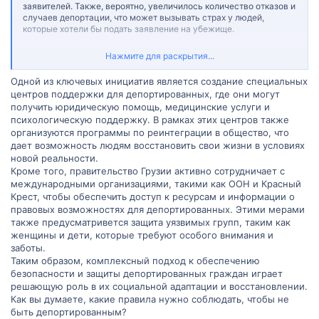
заявителей. Также, вероятно, увеличилось количество отказов и
случаев депортации, что может вызывать страх у людей,
которые хотели бы подать заявление на убежище.
В будущем, вероятно, будут внесены изменения в процедуру
Нажмите для раскрытия...
предоставления убежища и гуманитарного статуса, чтобы
сделать её более понятной и справедливой. Однако это также
Одной из ключевых инициатив является создание специальных
может привести к ужесточению требований и увеличению
центров поддержки для депортированных, где они могут
числа отказов.
получить юридическую помощь, медицинские услуги и
психологическую поддержку. В рамках этих центров также
Мне интересно, какие основные причины отказов в
предоставлении убежища были указаны для граждан Ирана?
организуются программы по реинтеграции в общество, что
Возможно, существуют специфические факторы, которые
дает возможность людям восстановить свои жизни в условиях
влияют на принятие решения в их случае?
новой реальности.
Кроме того, правительство Грузии активно сотрудничает с
Также было бы интересно узнать, какие меры предпринимаются
международными организациями, такими как ООН и Красный
для обеспечения безопасности и защиты людей, которые были
Крест, чтобы обеспечить доступ к ресурсам и информации о
депортированы из страны.
правовых возможностях для депортированных. Этими мерами
также предусматривется защита уязвимых групп, таким как
женщины и дети, которые требуют особого внимания и
заботы.
Таким образом, комплексный подход к обеспечению
безопасности и защиты депортированных граждан играет
решающую роль в их социальной адаптации и восстановлении.
Как вы думаете, какие правила нужно соблюдать, чтобы не
быть депортированным?