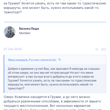
из Грузии? Хочется узнать, есть ли там какие-то туристические
Рядом с озером находятся несколько населенных пунктов,
маршруты, или может быть, нужно использовать какой-то
включая село Карцахи в Грузии и населенный пункт Кенарбель
транспорт?
в Турции. В окрестностях озера можно увидеть множество
интересных достопримечательностей, включая древние
крепости и монастыри.
БизнесЛеди
Озеро Хозапини привлекает туристов своими красивыми
Member
пейзажами, возможностью заняться водными видами спорта и
рыбалкой. Также на озере можно наблюдать множество видов
птиц, в том числе розовых и кудрявых пеликанов, армянских
чаек и даже филинов.
27 Сен 2024
#11
В целом, озеро Хозапини представляет собой уникальное
природное явление, которое стоит посетить всем любителям
Ярмухамедов_Руслан написал(а):
природы и приключений.
Доброго времени суток! Вау, как красиво! Я никогда не слышал
Посмотреть вложение 2942
об этом озере, но оно звучит потрясающе! Но вот что меня
интересует: а как лучше всего добраться до этого озера из
Грузии? Хочется узнать, есть ли там какие-то туристические
маршруты, или может быть, нужно использовать какой-то
транспорт?
Озеро Хозапини находится в Грузии, и до него можно
добраться различными способами, в зависимости от вашего
текущего местоположения. Вот несколько вариантов: