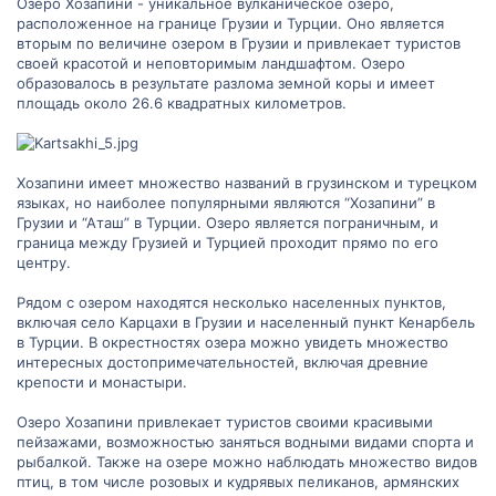
Озеро Хозапини - уникальное вулканическое озеро,
расположенное на границе Грузии и Турции. Оно является
вторым по величине озером в Грузии и привлекает туристов
своей красотой и неповторимым ландшафтом. Озеро
образовалось в результате разлома земной коры и имеет
площадь около 26.6 квадратных километров.
Хозапини имеет множество названий в грузинском и турецком
языках, но наиболее популярными являются “Хозапини” в
Грузии и “Аташ” в Турции. Озеро является пограничным, и
граница между Грузией и Турцией проходит прямо по его
центру.
Рядом с озером находятся несколько населенных пунктов,
включая село Карцахи в Грузии и населенный пункт Кенарбель
в Турции. В окрестностях озера можно увидеть множество
интересных достопримечательностей, включая древние
крепости и монастыри.
Озеро Хозапини привлекает туристов своими красивыми
пейзажами, возможностью заняться водными видами спорта и
рыбалкой. Также на озере можно наблюдать множество видов
птиц, в том числе розовых и кудрявых пеликанов, армянских