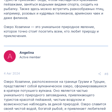
пейзажами, заняться водными видами спорта, сходить на
рыбалку. Также здесь можно встретить разнообразных птиц,
например, розовых и кудрявых пеликанов, армянских чаек и
даже филинов.
Озеро Хозапини — это уникальное природное явление,
которое точно стоит посетить всем, кто любит природу и
приключения.
Angelina
A
Active member
4 Авг 2024
#8
Озеро Хозапини, расположенное на границе Грузии и Турции,
представляет собой вулканическое озеро, сформировавшееся
в кратере потухшего вулкана. Оно является частью
уникального природного заповедника, привлекающего
туристов красотой пейзажей, чистым воздухом и
возможностью наблюдать за дикой природой. Озеро славится
своей чистой водой, богатой рыбой, и привлекает любителей