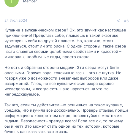
Member
24 Июл 2024
#6
Купание в вулканическом озере? Ох, это звучит как настоящее
приключение! Представь себе, плаваешь в такой экзотике,
чувствуешь себя на другой планете. Но, конечно, стоит
задуматься, стоит ли это риска. С одной стороны, такие озера
часто славятся своими целебными свойствами и красотой –
минералы, необычные виды, просто сказка.
Но есть и обратная сторона медали. Эти озера могут быть
опасными. Горячая вода, токсичные газы – это не шутка. Не
говоря уже о возможности внезапных выбросов или даже
извержений. Плюс, не все вулканические озера хорошо
исследованы, и всегда есть шанс нарваться на что-то
непредсказуемое.
Так что, если ты действительно решишься на такое купание,
убедись, что изучила все досконально. Проверь отзывы, поищи
информацию о конкретном озере, посоветуйся с местными
гидами. Безопасность прежде всего! Если все ок, то почему
бы и нет? Это может стать одной из тех историй, которые
будешь рассказывать всю жизнь.