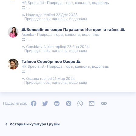
HR Specialist
Природа: горы, каньоны, водопады
1
Надежда
22 Дек 2023
Природа: горы, каньоны, водопады
🌄 Волшебное озеро Паравани: История и тайны 🌄
Asenka
Природа: горы, каньоны, водопады
1
Gorshkov_Nikita
28 Янв 2024
Природа: горы, каньоны, водопады
Тайное Серебряное Озеро ⛰️
HR Specialist
Природа: горы, каньоны, водопады
1
Оксана
21 Мар 2024
Природа: горы, каньоны, водопады
Facebook
Twitter
Reddit
Pinterest
WhatsApp
Электронная почта
Ссылка
Поделиться:
История и культура Грузии