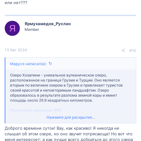
или нет???
Ярмухамедов_Руслан
Я
Member
13 Авг 2024
#10
Маруся написал(а):
Озеро Хозапини - уникальное вулканическое озеро,
расположенное на границе Грузии и Турции. Оно является
вторым по величине озером в Грузии и привлекает туристов
своей красотой и неповторимым ландшафтом. Озеро
образовалось в результате разлома земной коры и имеет
площадь около 26.6 квадратных километров.
Посмотреть вложение 2941
Нажмите для раскрытия...
Хозапини имеет множество названий в грузинском и турецком
языках, но наиболее популярными являются “Хозапини” в
Доброго времени суток! Вау, как красиво! Я никогда не
Грузии и “Аташ” в Турции. Озеро является пограничным, и
слышал об этом озере, но оно звучит потрясающе! Но вот что
граница между Грузией и Турцией проходит прямо по его
меня интересует: а как лучше всего добраться до этого озера
центру.