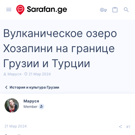
Вулканическое озеро
Хозапини на границе
Грузии и Турции
А
Д
Маруся
21 Мар 2024
в
а
т
т
История и культура Грузии
о
а
р
н
т
а
Маруся
е
ч
Member
м
а
ы
л
а
21 Мар 2024
#1