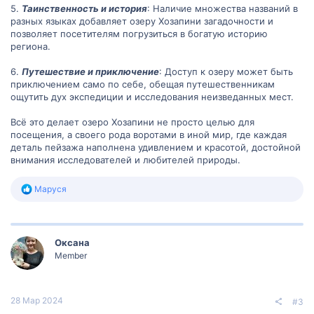
5.
Таинственность и история
: Наличие множества названий в
разных языках добавляет озеру Хозапини загадочности и
позволяет посетителям погрузиться в богатую историю
региона.
6.
Путешествие и приключение
: Доступ к озеру может быть
приключением само по себе, обещая путешественникам
ощутить дух экспедиции и исследования неизведанных мест.
Всё это делает озеро Хозапини не просто целью для
посещения, а своего рода воротами в иной мир, где каждая
деталь пейзажа наполнена удивлением и красотой, достойной
внимания исследователей и любителей природы.
Р
Маруся
е
а
к
ц
Оксана
и
и
Member
:
28 Мар 2024
#3