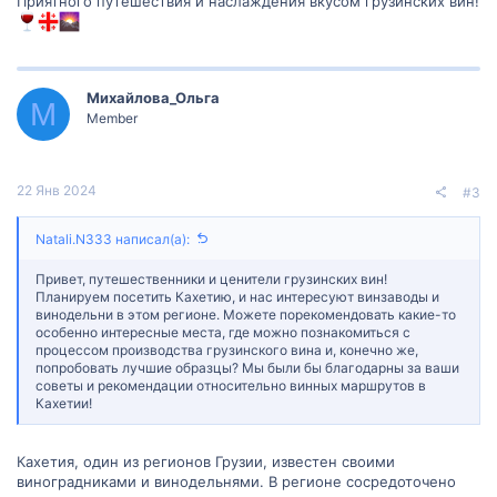
Приятного путешествия и наслаждения вкусом грузинских вин!
Михайлова_Ольга
М
Member
22 Янв 2024
#3
Natali.N333 написал(а):
Привет, путешественники и ценители грузинских вин!
Планируем посетить Кахетию, и нас интересуют винзаводы и
винодельни в этом регионе. Можете порекомендовать какие-то
особенно интересные места, где можно познакомиться с
процессом производства грузинского вина и, конечно же,
попробовать лучшие образцы? Мы были бы благодарны за ваши
советы и рекомендации относительно винных маршрутов в
Кахетии!
Кахетия, один из регионов Грузии, известен своими
виноградниками и винодельнями. В регионе сосредоточено