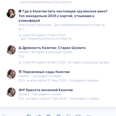
Достопримечательности и места
🍇 Где в Кахетии пить настоящее грузинское вино?
Топ‑винодельни 2025 с картой, отзывами и
атмосферой
Анастасия Крутикова
Достопримечательности и места
1
JuNeTiN
17 Июл 2025
Достопримечательности и места
⛪️ Древность Кахетии: Старая Шуамта
Sashko
История и культура Грузии
8
JuNeTiN
18 Июл 2025
История и культура Грузии
🍑 Персиковые сады Кахетии
Sashko
География и климат
Kim
21 Фев 2025
География и климат
11
🎨🌱 Красота весенней Кахетии
Sashko
География и климат
Katryn
7 Дек 2024
География и климат
5