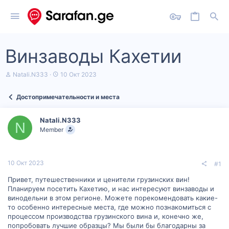
Винзаводы Кахетии
А
Д
Natali.N333
10 Окт 2023
в
а
т
т
Достопримечательности и места
о
а
р
н
т
а
Natali.N333
е
ч
N
Member
м
а
ы
л
а
10 Окт 2023
#1
Привет, путешественники и ценители грузинских вин!
Планируем посетить Кахетию, и нас интересуют винзаводы и
винодельни в этом регионе. Можете порекомендовать какие-
то особенно интересные места, где можно познакомиться с
процессом производства грузинского вина и, конечно же,
попробовать лучшие образцы? Мы были бы благодарны за