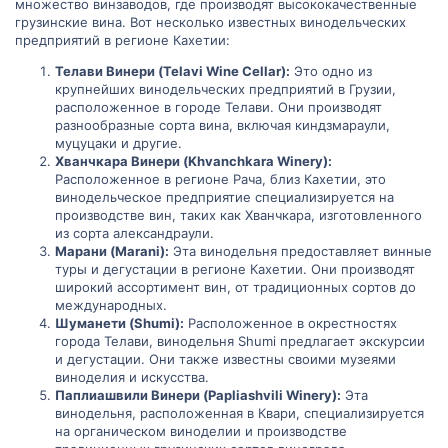
множество винзаводов, где производят высококачественные
грузинские вина. Вот несколько известных винодельческих
предприятий в регионе Кахетии:
Телави Винери (Telavi Wine Cellar):
Это одно из
крупнейших винодельческих предприятий в Грузии,
расположенное в городе Телави. Они производят
разнообразные сорта вина, включая киндзмараули,
муцуцаки и другие.
Хванчкара Винери (Khvanchkara Winery):
Расположенное в регионе Рача, близ Кахетии, это
винодельческое предприятие специализируется на
производстве вин, таких как Хванчкара, изготовленного
из сорта александраули.
Марани (Marani):
Эта винодельня предоставляет винные
туры и дегустации в регионе Кахетии. Они производят
широкий ассортимент вин, от традиционных сортов до
международных.
Шуманети (Shumi):
Расположенное в окрестностях
города Телави, винодельня Shumi предлагает экскурсии
и дегустации. Они также известны своими музеями
виноделия и искусства.
Паплиашвили Винери (Papliashvili Winery):
Эта
винодельня, расположенная в Квари, специализируется
на органическом виноделии и производстве