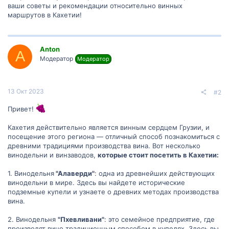
ваши советы и рекомендации относительно винных
маршрутов в Кахетии!
Anton
A
Модератор
Модератор
13 Окт 2023
#2
Привет!
Кахетия действительно является винным сердцем Грузии, и
посещение этого региона — отличный способ познакомиться с
древними традициями производства вина. Вот несколько
винодельни и винзаводов,
которые стоит посетить в Кахетии:
1. Винодельня
"Алаверди"
: одна из древнейших действующих
винодельни в мире. Здесь вы найдете исторические
подземные купели и узнаете о древних методах производства
вина.
2. Винодельня
"Пхевливани"
: это семейное предприятие, где
производят вино традиционным способом в купелях. Здесь вы