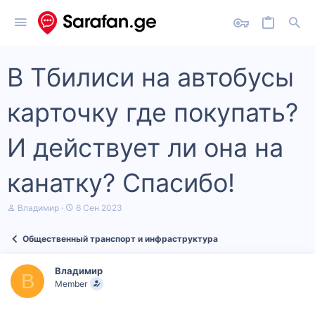
В Тбилиси на автобусы
карточку где покупать?
И действует ли она на
канатку? Спасибо!
А
Д
Владимир
6 Сен 2023
в
а
т
т
Общественный транспорт и инфраструктура
о
а
р
н
т
а
Владимир
е
ч
В
Member
м
а
ы
л
а