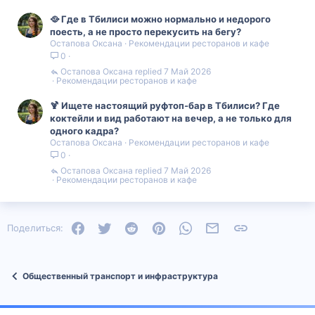
🥘 Где в Тбилиси можно нормально и недорого
поесть, а не просто перекусить на бегу?
Остапова Оксана
Рекомендации ресторанов и кафе
0
Остапова Оксана
7 Май 2026
Рекомендации ресторанов и кафе
🍹 Ищете настоящий руфтоп-бар в Тбилиси? Где
коктейли и вид работают на вечер, а не только для
одного кадра?
Остапова Оксана
Рекомендации ресторанов и кафе
0
Остапова Оксана
7 Май 2026
Рекомендации ресторанов и кафе
Facebook
Twitter
Reddit
Pinterest
WhatsApp
Электронная почта
Ссылка
Поделиться:
Общественный транспорт и инфраструктура