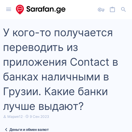
У кого-то получается
переводить из
приложения Contact в
банках наличными в
Грузии. Какие банки
лучше выдают?
А
Д
Мария12
9 Сен 2023
в
а
т
т
Деньги и обмен валют
о
а