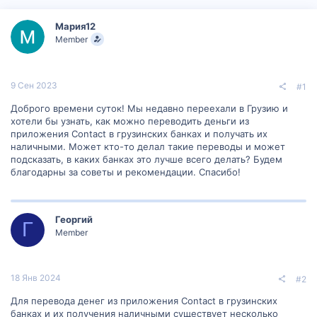
р
н
т
а
Мария12
е
ч
Member
м
а
ы
л
а
9 Сен 2023
#1
Доброго времени суток! Мы недавно переехали в Грузию и
хотели бы узнать, как можно переводить деньги из
приложения Contact в грузинских банках и получать их
наличными. Может кто-то делал такие переводы и может
подсказать, в каких банках это лучше всего делать? Будем
благодарны за советы и рекомендации. Спасибо!
Георгий
Г
Member
18 Янв 2024
#2
Для перевода денег из приложения Contact в грузинских
банках и их получения наличными существует несколько