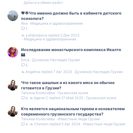
Деньги и обмен валют
💖🌟Что именно должно быть в кабинете детского
психолога?
Яна
Медицина и здравоохранение
1
yuliakarpova
2 Дек 2023
Медицина и здравоохранение
Исследование монастырского комплекса Икалто
🏰
Erica
Духовное Наследие Грузии
5
Angelina
7 Авг 2024
Духовное Наследие Грузии
Что такое шашлык и из какого мяса он обычно
готовится в Грузии?
Татьяна Колеснёва
Грузинская кухня
Аделя С
27 Май 2025
Грузинская кухня
6
Кто является национальным героем и основателем
современного грузинского государства?
Татьяна Колеснёва
Известные люди Грузии
Cherann
5 Авг 2024
Известные люди Грузии
4