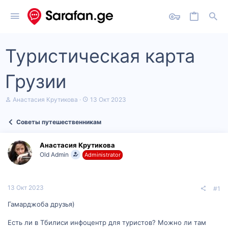
Туристическая карта
Грузии
А
Д
Анастасия Крутикова
13 Окт 2023
в
а
т
т
Советы путешественникам
о
а
р
н
т
а
Анастасия Крутикова
е
ч
Old Admin
Administrator
м
а
ы
л
а
13 Окт 2023
#1
Гамарджоба друзья)
Есть ли в Тбилиси инфоцентр для туристов? Можно ли там