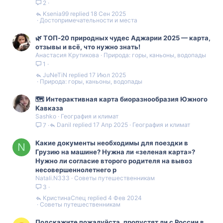
2
Ksenia99
18 Сен 2025
Достопримечательности и места
🌿 ТОП‑20 природных чудес Аджарии 2025 — карта,
отзывы и всё, что нужно знать!
Анастасия Крутикова
Природа: горы, каньоны, водопады
1
JuNeTiN
17 Июл 2025
Природа: горы, каньоны, водопады
🗺 Интерактивная карта биоразнообразия Южного
Кавказа
Sashko
География и климат
Danil
17 Апр 2025
География и климат
7
Какие документы необходимы для поездки в
N
Грузию на машине? Нужна ли «зеленая карта»?
Нужно ли согласие второго родителя на вывоз
несовершеннолетнего р
Natali.N333
Советы путешественникам
3
КристинаСпец
4 Фев 2024
Советы путешественникам
Подскажите пожалуйста, пропустят ли с России в