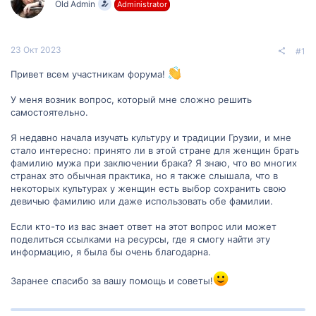
Old Admin
Administrator
м
а
ы
л
а
23 Окт 2023
#1
Привет всем участникам форума!
У меня возник вопрос, который мне сложно решить
самостоятельно.
Я недавно начала изучать культуру и традиции Грузии, и мне
стало интересно: принято ли в этой стране для женщин брать
фамилию мужа при заключении брака? Я знаю, что во многих
странах это обычная практика, но я также слышала, что в
некоторых культурах у женщин есть выбор сохранить свою
девичью фамилию или даже использовать обе фамилии.
Если кто-то из вас знает ответ на этот вопрос или может
поделиться ссылками на ресурсы, где я смогу найти эту
информацию, я была бы очень благодарна.
Заранее спасибо за вашу помощь и советы!