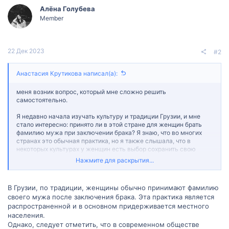
Алëна Голубева
Member
22 Дек 2023
#2
Анастасия Крутикова написал(а):
меня возник вопрос, который мне сложно решить
самостоятельно.
Я недавно начала изучать культуру и традиции Грузии, и мне
стало интересно: принято ли в этой стране для женщин брать
фамилию мужа при заключении брака? Я знаю, что во многих
странах это обычная практика, но я также слышала, что в
некоторых культурах у женщин есть выбор сохранить свою
девичью фамилию или даже использовать обе фамилии.
Нажмите для раскрытия...
Если кто-то из вас знает ответ на этот вопрос или может
поделиться ссылками на ресурсы, где я смогу найти эту
В Грузии, по традиции, женщины обычно принимают фамилию
информацию, я была бы очень благодарна.
своего мужа после заключения брака. Эта практика является
распространенной и в основном придерживается местного
населения.
Однако, следует отметить, что в современном обществе