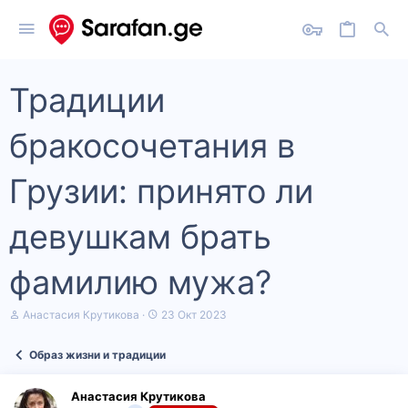
Традиции
бракосочетания в
Грузии: принято ли
девушкам брать
фамилию мужа?
А
Д
Анастасия Крутикова
23 Окт 2023
в
а
т
т
Образ жизни и традиции
о
а
р
н
т
а
Анастасия Крутикова
е
ч