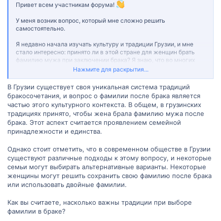
Привет всем участникам форума!
У меня возник вопрос, который мне сложно решить
самостоятельно.
Я недавно начала изучать культуру и традиции Грузии, и мне
стало интересно: принято ли в этой стране для женщин брать
фамилию мужа при заключении брака? Я знаю, что во многих
странах это обычная практика, но я также слышала, что в
Нажмите для раскрытия...
некоторых культурах у женщин есть выбор сохранить свою
девичью фамилию или даже использовать обе фамилии.
В Грузии существует своя уникальная система традиций
бракосочетания, и вопрос о фамилии после брака является
Если кто-то из вас знает ответ на этот вопрос или может
частью этого культурного контекста. В общем, в грузинских
поделиться ссылками на ресурсы, где я смогу найти эту
традициях принято, чтобы жена брала фамилию мужа после
информацию, я была бы очень благодарна.
брака. Этот аспект считается проявлением семейной
принадлежности и единства.
Заранее спасибо за вашу помощь и советы!
Однако стоит отметить, что в современном обществе в Грузии
существуют различные подходы к этому вопросу, и некоторые
семьи могут выбирать альтернативные варианты. Некоторые
женщины могут решить сохранить свою фамилию после брака
или использовать двойные фамилии.
Как вы считаете, насколько важны традиции при выборе
фамилии в браке?