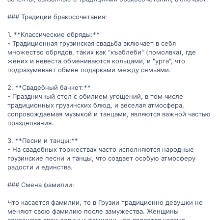
### Традиции бракосочетания:
1. **Классические обряды:**
- Традиционная грузинская свадьба включает в себя
множество обрядов, таких как "къаблеби" (помолвка), где
жених и невеста обмениваются кольцами, и "урта", что
подразумевает обмен подарками между семьями.
2. **Свадебный банкет:**
- Праздничный стол с обилием угощений, в том числе
традиционных грузинских блюд, и веселая атмосфера,
сопровождаемая музыкой и танцами, являются важной частью
празднования.
3. **Песни и танцы:**
- На свадебных торжествах часто исполняются народные
грузинские песни и танцы, что создает особую атмосферу
радости и единства.
### Смена фамилии:
Что касается фамилии, то в Грузии традиционно девушки не
меняют свою фамилию после замужества. Женщины
сохраняют свои девичьи фамилии, что является частью