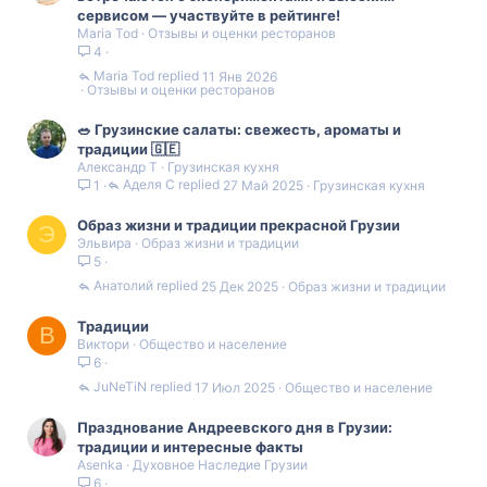
сервисом — участвуйте в рейтинге!
Maria Tod
Отзывы и оценки ресторанов
4
Maria Tod
11 Янв 2026
Отзывы и оценки ресторанов
🥗 Грузинские салаты: свежесть, ароматы и
традиции 🇬🇪
Александр Т
Грузинская кухня
Аделя С
27 Май 2025
Грузинская кухня
1
Образ жизни и традиции прекрасной Грузии
Э
Эльвира
Образ жизни и традиции
5
Анатолий
25 Дек 2025
Образ жизни и традиции
Традиции
В
Виктори
Общество и население
6
JuNeTiN
17 Июл 2025
Общество и население
Празднование Андреевского дня в Грузии:
традиции и интересные факты
Asenka
Духовное Наследие Грузии
6