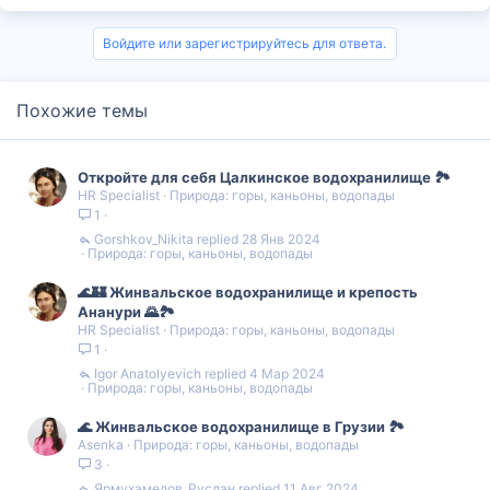
Войдите или зарегистрируйтесь для ответа.
Похожие темы
Откройте для себя Цалкинское водохранилище 🏞️
HR Specialist
Природа: горы, каньоны, водопады
1
Gorshkov_Nikita
28 Янв 2024
Природа: горы, каньоны, водопады
🌊🏰 Жинвальское водохранилище и крепость
Ананури 🌄🏞
HR Specialist
Природа: горы, каньоны, водопады
1
Igor Anatolyevich
4 Мар 2024
Природа: горы, каньоны, водопады
🌊 Жинвальское водохранилище в Грузии 🏞️
Asenka
Природа: горы, каньоны, водопады
3
Ярмухамедов_Руслан
11 Авг 2024