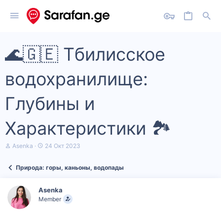
🌊🇬🇪 Тбилисское
водохранилище:
Глубины и
Характеристики 🏞️
А
Д
Asenka
24 Окт 2023
в
а
т
т
Природа: горы, каньоны, водопады
о
а
р
н
т
а
Asenka
е
ч
Member
м
а
ы
л
а