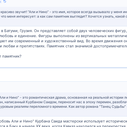
:
 красиво звучит! “Али и Нино” - это имя, которое всегда вызывало у меня и
 что меня интересует: а как сам памятник выглядит? Хочется узнать, какой 
 в Батуми, Грузия. Он представляет собой двух человеческих фигур
 любовь и единение. Фигуры выполнены из вертикальных металличес
дает им современный и художественный вид. Во время движения они
и любви и препятствиях. Памятник стал значимой достопримечател
т памятник?
ли и Нино" - это романтическая драма, основанная на реальной истории л
ман, написанный Курбаном Саидом, переносит нас в эпоху перемен, разоб
уровым реалиям переломного времени. Как автор романа "Танец Судьбы" 
юбовь Али и Нино" Курбана Саида мастерски использует историческ
тся в Баку в начале XX века, когда Кавказ находился на перекрест