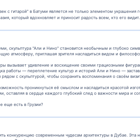
век с гитарой" в Батуми является не только элементом украшения 
азия, который вдохновляет и приносит радость всем, кто его видит
ми, скульптура "Али и Нино" становится необычным и глубоко си
ющую атмосферу, приглашая зрителя насладиться видом и философ
туры вызывает удивление и восхищение своими грациозными фигур
ка работы — переплетение культур и историй Али и Нино — заставл
 рядом с скульптурой, чтобы сохранить воспоминания о своём визит
озможность проникнуться её смыслом и насладиться красотой изг
и, оставляя в сердце каждого глубокий след о важности мира и со
е еще есть в Грузии?
ить конкуренцию современным чудесам архитектуры в Дубае. Эта 