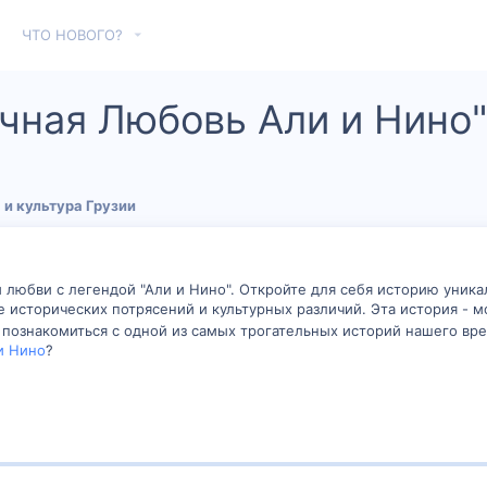
ЧТО НОВОГО?
ечная Любовь Али и Нино"
 и культура Грузии
 любви с легендой "Али и Нино". Откройте для себя историю уник
 исторических потрясений и культурных различий. Эта история - 
 познакомиться с одной из самых трогательных историй нашего вр
и Нино
?