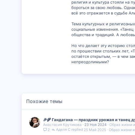
1,044
религия и культура стояли на п
бороться за свою любовь. Одна
0
всё это отражается в судьбе Ал
36
Тема культурных и религиозных
26
социальные изменения. «Танец
общества и традиций. А любовь
Но что делает эту историю сто
по прошествии стольких лет, «
остаётся открытым, — в чем за
непреодолимыми?
Похожие темы
🎉🌾 Гандагана — праздник урожая и танец д
Анастасия Крутикова
23 Ноя 2024
Образ жизни 
Аделя С
25 Май 2025
Образ жизни и
2