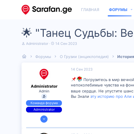
ГЛАВНАЯ
ФОРУМЫ
🌟 "Танец Судьбы: В
А
Д
Administrator
14 Сен 2023
в
а
т
т
Форумы
О Грузии (энциклопедия)
История
о
а
р
н
т
а
14 Сен 2023
е
ч
м
а
Погрузитесь в мир вечной
ы
л
непоколебимые чувства на фоне
Administrator
а
ваше сердце. Не упустите шанс
Admin
Вы Знали
эту историю про Али 
Команда форума
Administrator
7 Июн 2023
53
1