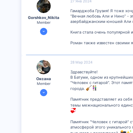
27 Янв 2024
8
Гамарджоба Грузия! Я тоже хоч
“Вечная любовь Али и Нино” - 
Gorshkov_Nikita
азербайджанским юношей Али и
Member
27 Янв 2024
Книга стала очень популярной 
295
Роман также известен своими 
4
16
28 Мар 2024
Здравствуйте!
В Батуми, одном из крупнейших
Оксана
"Человек с гитарой". Этот памя
Member
города.
16 Мар 2024
498
Памятник представляет из себя
темы межнационального единств
8
18
Памятник "Человек с гитарой" 
атмосферой этого уникального 
вызывает у посетителей.