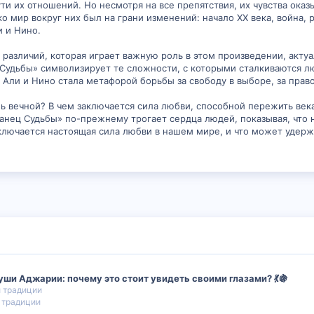
ути их отношений. Но несмотря на все препятствия, их чувства ока
ко мир вокруг них был на грани изменений: начало XX века, война
и и Нино.
 различий, которая играет важную роль в этом произведении, актуа
 Судьбы» символизирует те сложности, с которыми сталкиваются л
 Али и Нино стала метафорой борьбы за свободу в выборе, за право
ль вечной? В чем заключается сила любви, способной пережить ве
Танец Судьбы» по-прежнему трогает сердца людей, показывая, что 
ключается настоящая сила любви в нашем мире, и что может удержа
уши Аджарии: почему это стоит увидеть своими глазами? 💃🍇
и традиции
 традиции