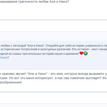
черкивания трагичности любви Али и Нино?
 любви с легендой "Али и Нино". Откройте для себя историю уникального п
исторических потрясений и культурных различий. Эта история - мост межд
 одной из самых трогательных историй нашего времени!
 Нино
?
к красиво звучит! “Али и Нино” - это имя, которое всегда вызывало
туми. Но вот что меня интересует: а как сам памятник выглядит? Хоч
 воображении!