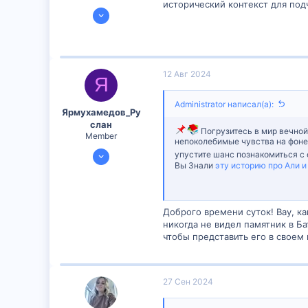
исторический контекст для под
24 Июл 2024
1,204
2
38
12 Авг 2024
Я
Administrator написал(а):
Ярмухамедов_Ру
слан
Погрузитесь в мир вечной
Member
непоколебимые чувства на фоне 
10 Авг 2024
упустите шанс познакомиться с
Вы Знали
эту историю про Али и
598
1
18
Доброго времени суток! Вау, ка
никогда не видел памятник в Ба
чтобы представить его в своем
27 Сен 2024