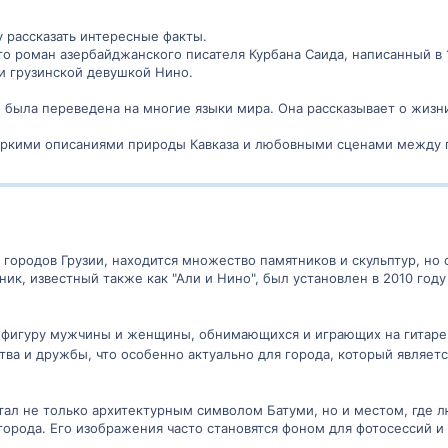
у рассказать интересные факты.
это роман азербайджанского писателя Курбана Саида, написанный в
 грузинской девушкой Нино.
и была переведена на многие языки мира. Она рассказывает о жизни
яркими описаниями природы Кавказа и любовными сценами между 
 городов Грузии, находится множество памятников и скульптур, но
тник, известный также как "Али и Нино", был установлен в 2010 го
 фигуру мужчины и женщины, обнимающихся и играющих на гитаре.
а и дружбы, что особенно актуально для города, который являетс
стал не только архитектурным символом Батуми, но и местом, где л
города. Его изображения часто становятся фоном для фотосессий и