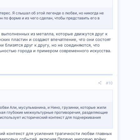
нтерес. Я слышал об этой легенде о любви, но никогда не
он по форме и из чего сделан, чтобы представить его в
, выполненных из металла, которые движутся друг к
ких пластин и создают впечатление, что они состоят
 близятся друг к другу, но не соединяются, что
ьностью города и примером современного искусства.
#10
юбви Али, мусульманина, и Нино, грузинки, которые жили
лачая глубокие межкультурные противоречия, разделяющие
использует исторический контекст для подчеркивания
ий контекст для усиления трагичности любви главных
ке мировых событий, включая Первую мировую войну,