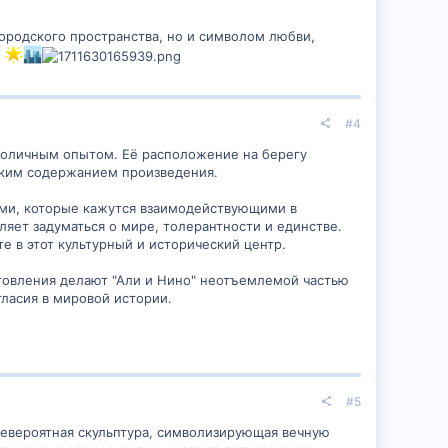
городского пространства, но и символом любви,
.
#4
мволичным опытом. Её расположение на берегу
ским содержанием произведения.
ами, которые кажутся взаимодействующими в
яет задуматься о мире, толерантности и единстве.
е в этот культурный и исторический центр.
отовления делают "Али и Нино" неотъемлемой частью
гласия в мировой истории.
#5
невероятная скульптура, символизирующая вечную