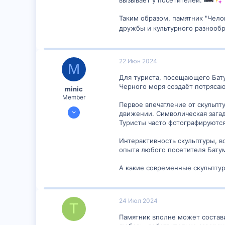
Таким образом, памятник "Чело
дружбы и культурного разнообр
22 Июн 2024
M
Для туриста, посещающего Бату
Черного моря создаёт потряса
minic
Member
Первое впечатление от скульп
20 Июн 2024
движении. Символическая загад
54
Туристы часто фотографируются
0
Интерактивность скульптуры, в
6
опыта любого посетителя Батум
А какие современные скульптур
24 Июл 2024
T
Памятник вполне может состав