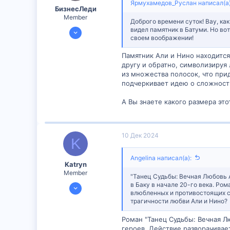
Ярмухамедов_Руслан написал(а)
БизнесЛеди
Member
Доброго времени суток! Вау, как
24 Сен 2024
видел памятник в Батуми. Но вот
своем воображении!
295
1
Памятник Али и Нино находится
другу и обратно, символизируя
18
из множества полосок, что при
подчеркивает идею о сложност
А Вы знаете какого размера это
10 Дек 2024
K
Angelina написал(а):
Katryn
Member
"Танец Судьбы: Вечная Любовь А
6 Дек 2024
в Баку в начале 20-го века. Ро
влюбленных и противостоящих с
173
трагичности любви Али и Нино?
0
Роман "Танец Судьбы: Вечная Л
16
героев. Действие разворачивае