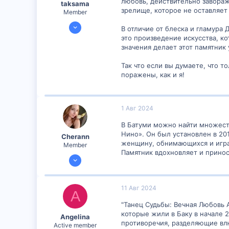
любовь, действительно завораж
taksama
зрелище, которое не оставляе
Member
20 Июл 2024
В отличие от блеска и гламура 
300
это произведение искусства, к
значения делает этот памятник
1
18
Так что если вы думаете, что т
поражены, как и я!
1 Авг 2024
В Батуми можно найти множеств
Нино». Он был установлен в 20
Cherann
женщину, обнимающихся и игра
Member
Памятник вдохновляет и приноси
23 Июл 2024
601
0
11 Авг 2024
A
16
"Танец Судьбы: Вечная Любовь 
которые жили в Баку в начале 
Angelina
противоречия, разделяющие вл
Active member