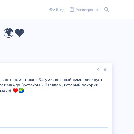
Вход
Регистрация
 🌍❤️
#1
ального памятника в Батуми, который символизирует
мост между Востоком и Западом, который покорит
емени!