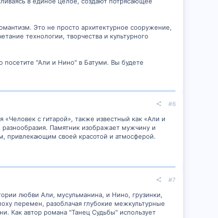
сливаясь в единое целое, создают потрясающее
 романтизм. Это не просто архитектурное сооружение,
четание технологии, творчества и культурного
о посетите "Али и Нино" в Батуми. Вы будете
#6
 «Человек с гитарой», также известный как «Али и
о разнообразия. Памятник изображает мужчину и
м, привлекающим своей красотой и атмосферой.
#7
тории любви Али, мусульманина, и Нино, грузинки,
эпоху перемен, разоблачая глубокие межкультурные
. Как автор романа "Танец Судьбы" использует