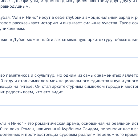
ивает. Две фигуры, медленно движущиеся навстречу друг другу и 
т равнодушным.
Дубая, "Али и Нино" несут в себе глубокий эмоциональный заряд и
оторое рассказывает историю и вызывает сильные чувства. Такое со
 уникальным.
олько в Дубае можно найти захватывающую архитектуру, обязательн
о памятников и скульптур. Но одним из самых знаменитых является
10 году и стал символом межнационального единства и культурног
ющих на гитаре. Он стал архитектурным символом города и место
т радость всем, кто его видит.
Али и Нино" - это романтическая драма, основанная на реальной ис
20-го века. Роман, написанный Курбаном Саидом, переносит нас в 
юбленных и противостоящих суровым реалиям переломного времени