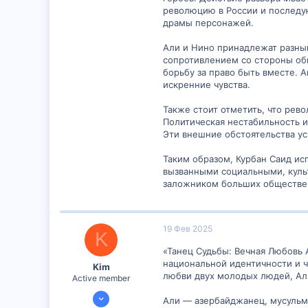
революцию в России и последу
драмы персонажей.
Али и Нино принадлежат разным
сопротивлением со стороны об
борьбу за право быть вместе. 
искренние чувства.
Также стоит отметить, что рев
Политическая нестабильность 
Эти внешние обстоятельства у
Таким образом, Курбан Саид ис
вызванными социальными, культ
заложником больших обществен
19 Фев 2025
K
«Танец Судьбы: Вечная Любовь А
национальной идентичности и ч
Kim
любви двух молодых людей, Али
Active member
15 Ноя 2024
Али — азербайджанец, мусульма