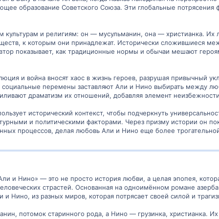
ющее образование Советского Союза. Эти глобальные потрясения 
 культурам и религиям: он — мусульманин, она — христианка. Их
ществ, к которым они принадлежат. Исторически сложившиеся меж
Автор показывает, как традиционные нормы и обычаи мешают героям
олюция и война вносят хаос в жизнь героев, разрушая привычный у
и социальные перемены заставляют Али и Нино выбирать между лю
силивают драматизм их отношений, добавляя элемент неизбежности
пользует исторический контекст, чтобы подчеркнуть универсально
урными и политическими факторами. Через призму истории он пока
ных процессов, делая любовь Али и Нино еще более трогательной
ли и Нино» — это не просто история любви, а целая эпопея, котор
еловеческих страстей. Основанная на одноимённом романе азербай
 и Нино, из разных миров, которая потрясает своей силой и траги
нин, потомок старинного рода, а Нино — грузинка, христианка. Их 