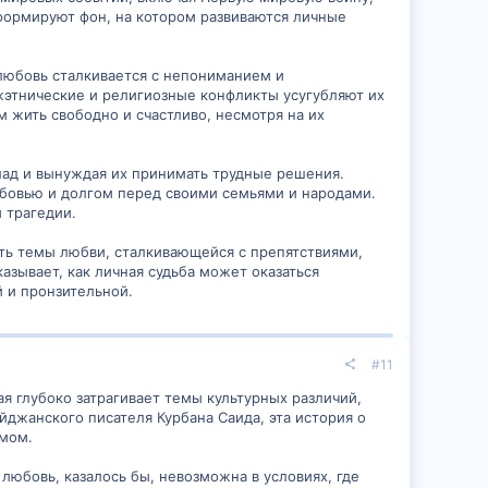
формируют фон, на котором развиваются личные
 любовь сталкивается с непониманием и
этнические и религиозные конфликты усугубляют их
 жить свободно и счастливо, несмотря на их
клад и вынуждая их принимать трудные решения.
бовью и долгом перед своими семьями и народами.
 трагедии.
сть темы любви, сталкивающейся с препятствиями,
зывает, как личная судьба может оказаться
 и пронзительной.
#11
ая глубоко затрагивает темы культурных различий,
джанского писателя Курбана Саида, эта история о
змом.
любовь, казалось бы, невозможна в условиях, где