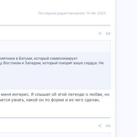
Последнее редактирование:
14 Авг 2024
#8
амятника в Батуми, который символизирует
у Востоком и Западом, который покорит ваше сердце. Не
 у меня интерес. Я слышал об этой легенде о любви, но
ется узнать, какой он по форме и из чего сделан,
#9