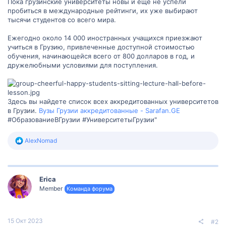
Пока грузинские университеты новы и еще не успели
пробиться в международные рейтинги, их уже выбирают
тысячи студентов со всего мира.
Ежегодно около 14 000 иностранных учащихся приезжают
учиться в Грузию, привлеченные доступной стоимостью
обучения, начинающейся всего от 800 долларов в год, и
дружелюбными условиями для поступления.
Здесь вы найдете список всех аккредитованных университетов
в Грузии.
Вузы Грузии аккредитованные - Sarafan.GE
#ОбразованиеВГрузии #УниверситетыГрузии"
Р
AlexNomad
е
а
к
ц
Erica
и
и
Member
Команда форума
:
15 Окт 2023
#2