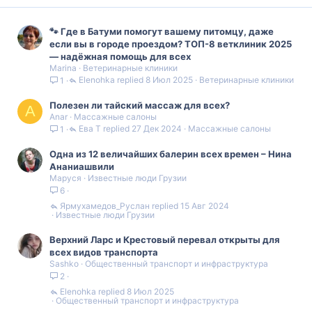
🐾 Где в Батуми помогут вашему питомцу, даже
если вы в городе проездом? ТОП-8 ветклиник 2025
— надёжная помощь для всех
Marina
Ветеринарные клиники
Elenohka
8 Июл 2025
Ветеринарные клиники
1
Полезен ли тайский массаж для всех?
A
Anar
Массажные салоны
Ева Т
27 Дек 2024
Массажные салоны
1
Одна из 12 величайших балерин всех времен – Нина
Ананиашвили
Маруся
Известные люди Грузии
6
Ярмухамедов_Руслан
15 Авг 2024
Известные люди Грузии
Верхний Ларс и Крестовый перевал открыты для
всех видов транспорта
Sashko
Общественный транспорт и инфраструктура
2
Elenohka
8 Июл 2025
Общественный транспорт и инфраструктура