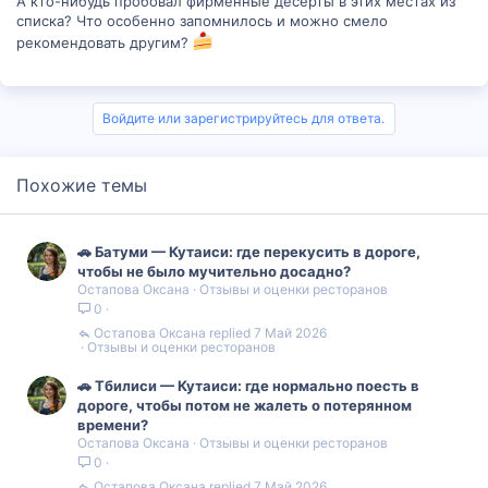
А кто-нибудь пробовал фирменные десерты в этих местах из
Смотреть рейтинг кондитерских в Кутаиси
списка? Что особенно запомнилось и можно смело
рекомендовать другим?
Расскажите:
Где вы уже пробовали самые вкусные десерты в
Кутаиси?
Войдите или зарегистрируйтесь для ответа.
Совпадает ли наш список с вашими любимыми местами?
Может, знаете скрытую жемчужину, о которой мы не
написали?
Похожие темы
А вы знали
, что ваши отзывы в каталоге Madloba напрямую
влияют на рейтинг заведений? Делитесь впечатлениями —
помогайте другим сладкоежкам делать правильный выбор!
🚗 Батуми — Кутаиси: где перекусить в дороге,
Давайте вместе создадим самый честный сладкий гид по
чтобы не было мучительно досадно?
Кутаиси!
Остапова Оксана
Отзывы и оценки ресторанов
0
Остапова Оксана
7 Май 2026
Отзывы и оценки ресторанов
🚗 Тбилиси — Кутаиси: где нормально поесть в
дороге, чтобы потом не жалеть о потерянном
времени?
Остапова Оксана
Отзывы и оценки ресторанов
0
Остапова Оксана
7 Май 2026