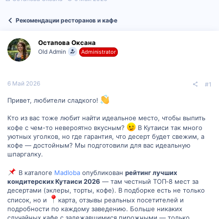
в
а
т
т
Рекомендации ресторанов и кафе
о
а
р
н
т
а
Остапова Оксана
е
ч
Old Admin
Administrator
м
а
ы
л
а
6 Май 2026
#1
Привет, любители сладкого!
Кто из вас тоже любит найти идеальное место, чтобы выпить
кофе с чем-то невероятно вкусным?
В Кутаиси так много
уютных уголков, но где гарантия, что десерт будет свежим, а
кофе — достойным? Мы подготовили для вас идеальную
шпаргалку.
В каталоге
Madloba
опубликован
рейтинг лучших
кондитерских Кутаиси 2026
— там честный ТОП‑8 мест за
десертами (эклеры, торты, кофе). В подборке есть не только
список, но и
карта, отзывы реальных посетителей и
подробности по каждому заведению. Больше никаких
случайных кафе с залежавшимися пирожными — только