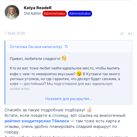
ц
Katya ReadeR
и
и
Old Admin
Administrator
Administrator
:
7 Май 2026
#2
Остапова Оксана написал(а):
Привет, любители сладкого!
Кто из вас тоже любит найти идеальное место, чтобы выпить
кофе с чем-то невероятно вкусным?
В Кутаиси так много
уютных уголков, но где гарантия, что десерт будет свежим, а
кофе — достойным? Мы подготовили для вас идеальную
шпаргалку.
Нажмите для раскрытия...
В каталоге
Madloba
опубликован
рейтинг лучших
кондитерских Кутаиси 2026
— там честный ТОП‑8 мест за
десертами (эклеры, торты, кофе). В подборке есть не только
Спасибо за такую подробную подборку!
список, но и
карта, отзывы реальных посетителей и
Кстати, если поедете в столицу, вот ссылка на аналогичный
подробности по каждому заведению. Больше никаких случайных
рейтинг кондитерских Тбилиси
— там тоже есть карта и
кафе с залежавшимися пирожными — только проверенные
отзывы, очень удобно планировать сладкий маршрут по
места для сладкой паузы.
городу.