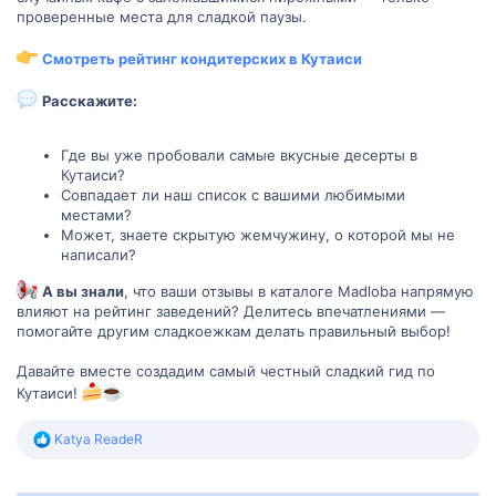
проверенные места для сладкой паузы.
Смотреть рейтинг кондитерских в Кутаиси
Расскажите:
Где вы уже пробовали самые вкусные десерты в
Кутаиси?
Совпадает ли наш список с вашими любимыми
местами?
Может, знаете скрытую жемчужину, о которой мы не
написали?
А вы знали
, что ваши отзывы в каталоге Madloba напрямую
влияют на рейтинг заведений? Делитесь впечатлениями —
помогайте другим сладкоежкам делать правильный выбор!
Давайте вместе создадим самый честный сладкий гид по
Кутаиси!
Р
Katya ReadeR
е
а
к