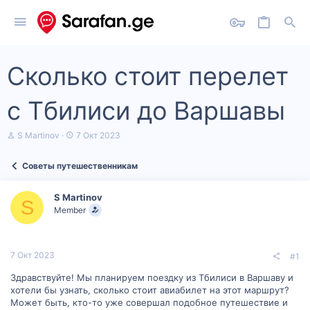
Сколько стоит перелет
с Тбилиси до Варшавы
А
Д
S Martinov
7 Окт 2023
в
а
т
т
Советы путешественникам
о
а
р
н
т
а
S Martinov
е
ч
S
Member
м
а
ы
л
а
7 Окт 2023
#1
Здравствуйте! Мы планируем поездку из Тбилиси в Варшаву и
хотели бы узнать, сколько стоит авиабилет на этот маршрут?
Может быть, кто-то уже совершал подобное путешествие и