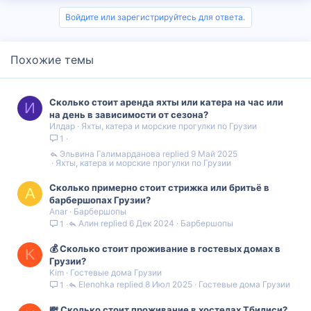
Войдите или зарегистрируйтесь для ответа.
Похожие темы
Сколько стоит аренда яхты или катера на час или
И
на день в зависимости от сезона?
Илдар
Яхты, катера и морские прогулки по Грузии
1
Эльвина Галимарданова
9 Май 2025
Яхты, катера и морские прогулки по Грузии
Сколько примерно стоит стрижка или бритьё в
A
барбершопах Грузии?
Anar
Барбершопы
Алин
6 Дек 2024
Барбершопы
1
💰 Сколько стоит проживание в гостевых домах в
K
Грузии?
Kim
Гостевые дома Грузии
Elenohka
8 Июл 2025
Гостевые дома Грузии
1
💸 Сколько стоит проживание в хостелах Тбилиси?