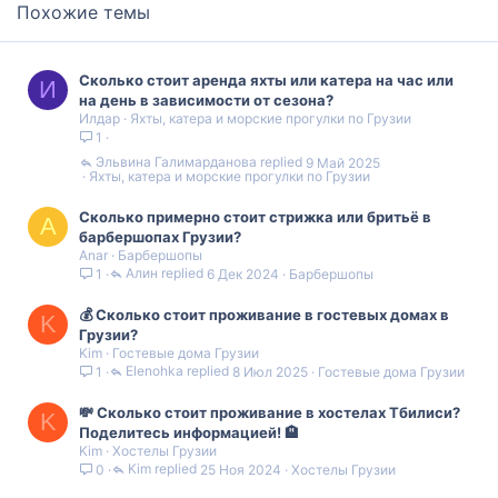
Похожие темы
Сколько стоит аренда яхты или катера на час или
И
на день в зависимости от сезона?
Илдар
Яхты, катера и морские прогулки по Грузии
1
Эльвина Галимарданова
9 Май 2025
Яхты, катера и морские прогулки по Грузии
Сколько примерно стоит стрижка или бритьё в
A
барбершопах Грузии?
Anar
Барбершопы
Алин
6 Дек 2024
Барбершопы
1
💰 Сколько стоит проживание в гостевых домах в
K
Грузии?
Kim
Гостевые дома Грузии
Elenohka
8 Июл 2025
Гостевые дома Грузии
1
💸 Сколько стоит проживание в хостелах Тбилиси?
K
Поделитесь информацией! 🏨
Kim
Хостелы Грузии
Kim
25 Ноя 2024
Хостелы Грузии
0