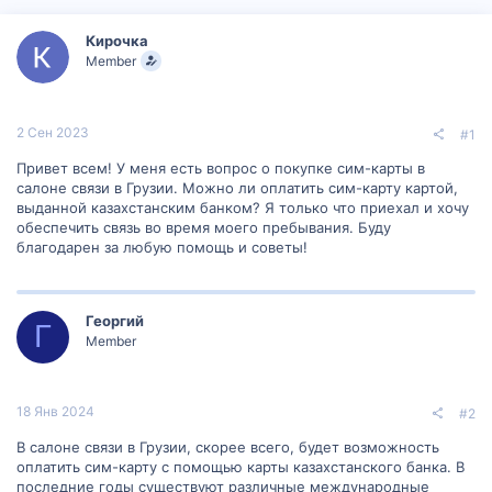
р
н
т
а
Кирочка
е
ч
Member
м
а
ы
л
а
2 Сен 2023
#1
Привет всем! У меня есть вопрос о покупке сим-карты в
салоне связи в Грузии. Можно ли оплатить сим-карту картой,
выданной казахстанским банком? Я только что приехал и хочу
обеспечить связь во время моего пребывания. Буду
благодарен за любую помощь и советы!
Георгий
Г
Member
18 Янв 2024
#2
В салоне связи в Грузии, скорее всего, будет возможность
оплатить сим-карту с помощью карты казахстанского банка. В
последние годы существуют различные международные