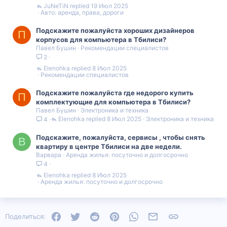
JuNeTiN
19 Июл 2025
Авто: аренда, права, дороги
Подскажите пожалуйста хороших дизайнеров
П
корпусов для компьютера в Тбилиси?
Павел Бушин
Рекомендации специалистов
2
Elenohka
8 Июл 2025
Рекомендации специалистов
Подскажите пожалуйста где недорого купить
П
комплектующие для компьютера в Тбилиси?
Павел Бушин
Электроника и техника
Elenohka
8 Июл 2025
Электроника и техника
4
Подскажите, пожалуйста, сервисы , чтобы снять
В
квартиру в центре Тбилиси на две недели.
Варвара
Аренда жилья: посуточно и долгосрочно
4
Elenohka
8 Июл 2025
Аренда жилья: посуточно и долгосрочно
Facebook
Twitter
Reddit
Pinterest
WhatsApp
Электронная почта
Ссылка
Поделиться: