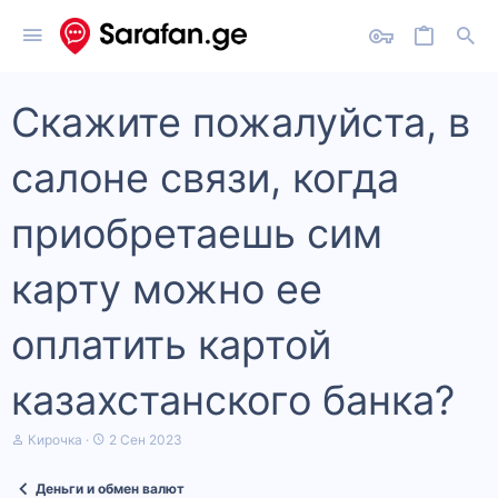
Скажите пожалуйста, в
салоне связи, когда
приобретаешь сим
карту можно ее
оплатить картой
казахстанского банка?
А
Д
Кирочка
2 Сен 2023
в
а
т
т
Деньги и обмен валют
о
а