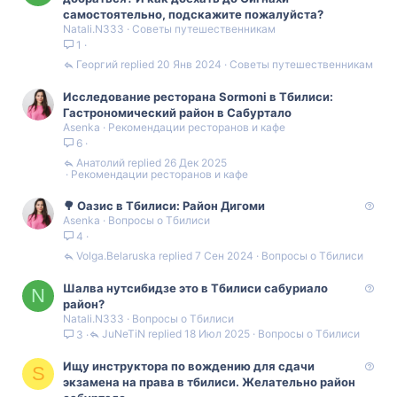
самостоятельно, подскажите пожалуйста?
Natali.N333
Советы путешественникам
1
Георгий
20 Янв 2024
Советы путешественникам
Исследование ресторана Sormoni в Тбилиси:
Гастрономический район в Сабуртало
Asenka
Рекомендации ресторанов и кафе
6
Анатолий
26 Дек 2025
Рекомендации ресторанов и кафе
В
🌳 Оазис в Тбилиси: Район Дигоми
Asenka
Вопросы о Тбилиси
о
4
п
р
Volga.Belaruska
7 Сен 2024
Вопросы о Тбилиси
о
с
В
Шалва нутсибидзе это в Тбилиси сабуриало
N
о
район?
Natali.N333
Вопросы о Тбилиси
п
JuNeTiN
18 Июл 2025
Вопросы о Тбилиси
3
р
о
В
Ищу инструктора по вождению для сдачи
с
S
о
экзамена на права в тбилиси. Желательно район