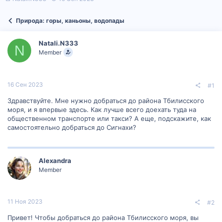
в
а
т
т
Природа: горы, каньоны, водопады
о
а
р
н
т
а
Natali.N333
е
ч
N
Member
м
а
ы
л
а
16 Сен 2023
#1
Здравствуйте. Мне нужно добраться до района Тбилисского
моря, и я впервые здесь. Как лучше всего доехать туда на
общественном транспорте или такси? А еще, подскажите, как
самостоятельно добраться до Сигнахи?
Alexandra
Member
11 Ноя 2023
#2
Привет! Чтобы добраться до района Тбилисского моря, вы