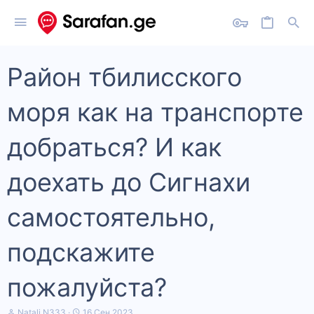
Район тбилисского
моря как на транспорте
добраться? И как
доехать до Сигнахи
самостоятельно,
подскажите
пожалуйста?
А
Д
Natali.N333
16 Сен 2023