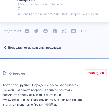
п
сабуртало.
S Martinov
Вопросы о Тбилиси
р
1
о
с
Elena Mladan
27 Янв 2024
Вопросы о Тбилиси
Facebook
Twitter
Reddit
Pinterest
WhatsApp
Электронная почта
Ссылка
Поделиться:
Природа: горы, каньоны, водопады
О форуме
Форум про Грузию: Обсуждение всего, что связано с
Грузией. Задавайте вопросы, делитесь опытом и
получайте советы от местных жителей и
путешественников. Присоединяйтесь к нам для обмена
знаниями и опытом о Грузии! 🇬🇪💬🏔️