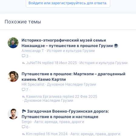
Войдите или зарегистрируйтесь для ответа.
Похожие темы
Историко-этнографический музей семьи
Накашидзе – путешествие в прошлое Грузии 🌍
Александр Т
История и культура Грузии
3
JuNeTiN
18 Июл 2025
История и культура Грузии
Путешествие в прошлое: Марткопи – драгоценный
камень Квемо Картли
HR Specialist
Духовное Наследие Грузии
7
Камилла Ергалиева
22 Фев 2025
Духовное Наследие Грузии
🏞️ Загадочная Военно-Грузинская дорога:
Путешествие в прошлое и настоящее
Sergo
Авто: аренда, права, дороги
6
Kim
16 Ноя 2024
Авто: аренда, права, дороги