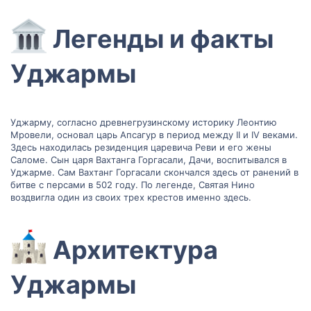
Легенды и факты
Уджармы​
Уджарму, согласно древнегрузинскому историку Леонтию
Мровели, основал царь Апсагур в период между II и IV веками.
Здесь находилась резиденция царевича Реви и его жены
Саломе. Сын царя Вахтанга Горгасали, Дачи, воспитывался в
Уджарме. Сам Вахтанг Горгасали скончался здесь от ранений в
битве с персами в 502 году. По легенде, Святая Нино
воздвигла один из своих трех крестов именно здесь.
Архитектура
Уджармы​