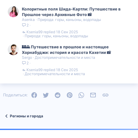
Колоритные поля Шида-Картли: Путешествие в
Прошлое через Архивные Фото 📸
Asenka
Природа: горы, каньоны, водопады
2
Ksenia99
18 Сен 2025
Природа: горы, каньоны, водопады
🏰🌄 Путешествие в прошлое и настоящее
Хорнабуджи: история и красота Кахетии 📸
Sergo
Достопримечательности и места
2
Ksenia99
18 Сен 2025
Достопримечательности и места
Facebook
Twitter
Reddit
Pinterest
WhatsApp
Электронная почта
Ссылка
Поделиться:
Регионы и города