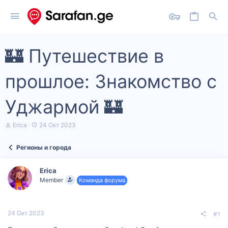
🏰 Путешествие в
прошлое: Знакомство с
Уджармой 🏰
А
Д
Erica
24 Окт 2023
в
а
т
т
Регионы и города
о
а
р
н
т
а
Erica
е
ч
Member
Команда форума
м
а
ы
л
а
24 Окт 2023
#1