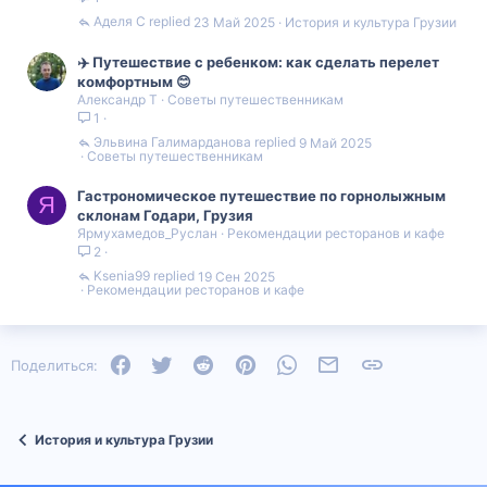
Аделя С
23 Май 2025
История и культура Грузии
✈️ Путешествие с ребенком: как сделать перелет
комфортным 😊
Александр Т
Советы путешественникам
1
Эльвина Галимарданова
9 Май 2025
Советы путешественникам
Гастрономическое путешествие по горнолыжным
Я
склонам Годари, Грузия
Ярмухамедов_Руслан
Рекомендации ресторанов и кафе
2
Ksenia99
19 Сен 2025
Рекомендации ресторанов и кафе
Facebook
Twitter
Reddit
Pinterest
WhatsApp
Электронная почта
Ссылка
Поделиться:
История и культура Грузии