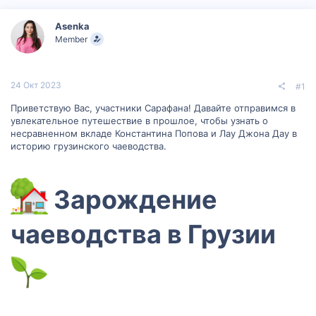
р
н
т
а
Asenka
е
ч
Member
м
а
ы
л
а
24 Окт 2023
#1
Приветствую Вас, участники Сарафана! Давайте отправимся в
увлекательное путешествие в прошлое, чтобы узнать о
несравненном вкладе Константина Попова и Лау Джона Дау в
историю грузинского чаеводства.
Зарождение
чаеводства в Грузии