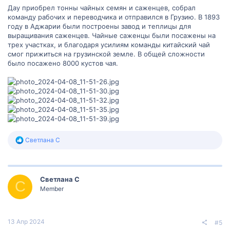
Дау приобрел тонны чайных семян и саженцев, собрал
команду рабочих и переводчика и отправился в Грузию. В 1893
году в Аджарии были построены завод и теплицы для
выращивания саженцев. Чайные саженцы были посажены на
трех участках, и благодаря усилиям команды китайский чай
смог прижиться на грузинской земле. В общей сложности
было посажено 8000 кустов чая.
Р
Светлана С
е
а
к
ц
Светлана С
и
С
и
Member
:
13 Апр 2024
#5