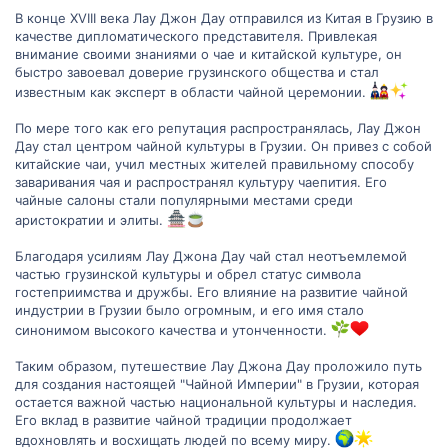
В конце XVIII века Лау Джон Дау отправился из Китая в Грузию в
качестве дипломатического представителя. Привлекая
внимание своими знаниями о чае и китайской культуре, он
быстро завоевал доверие грузинского общества и стал
известным как эксперт в области чайной церемонии.
По мере того как его репутация распространялась, Лау Джон
Дау стал центром чайной культуры в Грузии. Он привез с собой
китайские чаи, учил местных жителей правильному способу
заваривания чая и распространял культуру чаепития. Его
чайные салоны стали популярными местами среди
аристократии и элиты.
Благодаря усилиям Лау Джона Дау чай стал неотъемлемой
частью грузинской культуры и обрел статус символа
гостеприимства и дружбы. Его влияние на развитие чайной
индустрии в Грузии было огромным, и его имя стало
синонимом высокого качества и утонченности.
Таким образом, путешествие Лау Джона Дау проложило путь
для создания настоящей "Чайной Империи" в Грузии, которая
остается важной частью национальной культуры и наследия.
Его вклад в развитие чайной традиции продолжает
вдохновлять и восхищать людей по всему миру.