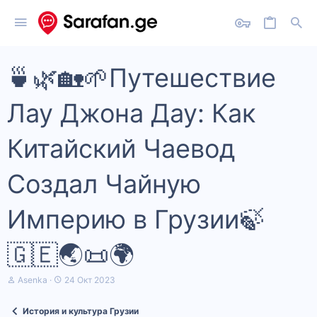
🍵🌿🏡🌱Путешествие
Лау Джона Дау: Как
Китайский Чаевод
Создал Чайную
Империю в Грузии🍃
🇬🇪🌏📜🌍
А
Д
Asenka
24 Окт 2023
в
а
т
т
История и культура Грузии
о
а