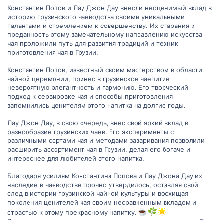
Константин Попов и Лау Джон Дау внесли неоценимый вклад в
историю грузинского чаеводства своими уникальными
талантами и стремлением к совершенству. Их старания и
преданность этому замечательному направлению искусства
чая проложили путь для развития традиций и техник
приготовления чая в Грузии.
Константин Попов, известный своим мастерством в области
чайной церемонии, принес в грузинское чаепитие
невероятную элегантность и гармонию. Его творческий
подход к сервировке чая и способы приготовления
запомнились ценителям этого напитка на долгие годы.
Лау Джон Дау, в свою очередь, внес свой яркий вклад в
разнообразие грузинских чаев. Его эксперименты с
различными сортами чая и методами заваривания позволили
расширить ассортимент чая в Грузии, делая его богаче и
интереснее для любителей этого напитка.
Благодаря усилиям Константина Попова и Лау Джона Дау их
наследие в чаеводстве прочно утвердилось, оставляя свой
след в истории грузинской чайной культуры и восхищая
поколения ценителей чая своим несравненным вкладом и
страстью к этому прекрасному напитку.