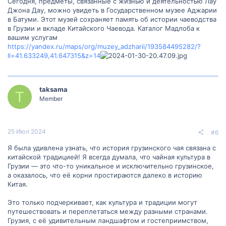
Сегодня, предметы, связанные с жизнью и деятельностью Лау
Джона Дау, можно увидеть в Государственном музее Аджарии
в Батуми. Этот музей сохраняет память об истории чаеводства
в Грузии и вкладе Китайского Чаевода. Каталог Мадлоба к
вашим услугам
https://yandex.ru/maps/org/muzey_adzharii/193584495282/?
ll=41.633249,41.647315&z=14
taksama
T
Member
25 Июл 2024
#6
Я была удивлена узнать, что история грузинского чая связана с
китайской традицией! Я всегда думала, что чайная культура в
Грузии — это что-то уникальное и исключительно грузинское,
а оказалось, что её корни простираются далеко в историю
Китая.
Это только подчеркивает, как культура и традиции могут
путешествовать и переплетаться между разными странами.
Грузия, с её удивительным ландшафтом и гостеприимством,