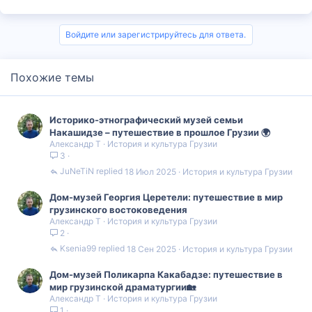
Войдите или зарегистрируйтесь для ответа.
Похожие темы
Историко-этнографический музей семьи
Накашидзе – путешествие в прошлое Грузии 🌍
Александр Т
История и культура Грузии
3
JuNeTiN
18 Июл 2025
История и культура Грузии
Дом-музей Георгия Церетели: путешествие в мир
грузинского востоковедения
Александр Т
История и культура Грузии
2
Ksenia99
18 Сен 2025
История и культура Грузии
Дом-музей Поликарпа Какабадзе: путешествие в
мир грузинской драматургии🏡
Александр Т
История и культура Грузии
1