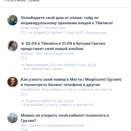
Освободите свой дом от хлама: гайд по
индивидуальному хранению вещей в Тбилиси!
Александр Т
Интересное
Андрей Д.
11 Апр 2025
Интересное
1
🔹 20.04 в Тбилиси и 21.04 в Батуми Гречка
представит свой новый альбом.
Sashko
Фестивали еды и вина
2
Ярмухамедов_Руслан
12 Авг 2024
Фестивали еды и вина
Как узнать свой номер в Магти / Magticom( Грузия)
и посмотреть баланс телефона и другие
AlexNomad
Как выбрать услугу: советы и чек‑листы
3
Angelina
10 Авг 2024
Как выбрать услугу: советы и чек‑листы
Можно ли открыть свой кабинет психолога в
Грузии?
Яна
Бизнес и предпринимательство
8