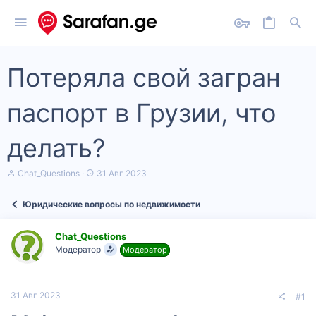
Потеряла свой загран
паспорт в Грузии, что
делать?
А
Д
Chat_Questions
31 Авг 2023
в
а
т
т
Юридические вопросы по недвижимости
о
а
р
н
т
а
Chat_Questions
е
ч
Модератор
Модератор
м
а
ы
л
а
31 Авг 2023
#1