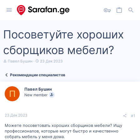
Посоветуйте хороших
сборщиков мебели?
А
Д
Павел Бушин
23 Дек 2023
в
а
т
т
Рекомендации специалистов
о
а
р
н
т
а
Павел Бушин
е
ч
П
New member
м
а
ы
л
а
23 Дек 2023
#1
Можете посоветовать хороших сборщиков мебели? Ищу
профессионалов, которые могут быстро и качественно
собрать мебель у меня дома.