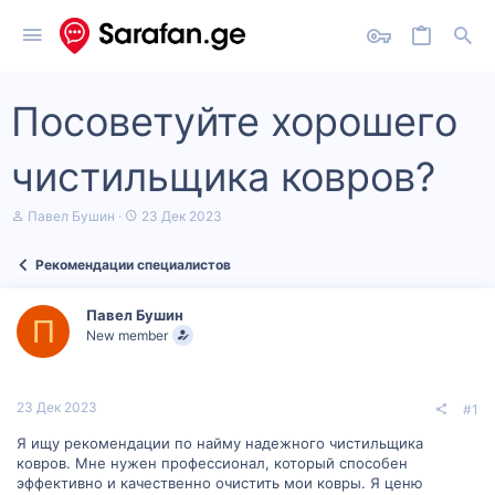
Посоветуйте хорошего
чистильщика ковров?
А
Д
Павел Бушин
23 Дек 2023
в
а
т
т
Рекомендации специалистов
о
а
р
н
т
а
Павел Бушин
е
ч
П
New member
м
а
ы
л
а
23 Дек 2023
#1
Я ищу рекомендации по найму надежного чистильщика
ковров. Мне нужен профессионал, который способен
эффективно и качественно очистить мои ковры. Я ценю