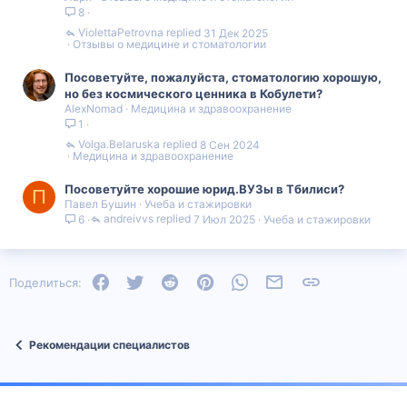
8
ViolettaPetrovna
31 Дек 2025
Отзывы о медицине и стоматологии
Посоветуйте, пожалуйста, стоматологию хорошую,
но без космического ценника в Кобулети?
AlexNomad
Медицина и здравоохранение
1
Volga.Belaruska
8 Сен 2024
Медицина и здравоохранение
Посоветуйте хорошие юрид.ВУЗы в Тбилиси?
П
Павел Бушин
Учеба и стажировки
andreivvs
7 Июл 2025
Учеба и стажировки
6
Facebook
Twitter
Reddit
Pinterest
WhatsApp
Электронная почта
Ссылка
Поделиться:
Рекомендации специалистов