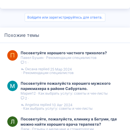
Войдите или зарегистрируйтесь для ответа.
Похожие темы
Посоветуйте хорошего частного трихолога?
П
Павел Бушин
Рекомендации специалистов
1
Оксана
25 Мар 2024
Рекомендации специалистов
Посоветуйте пожалуйста хорошего мужского
парикмахера в районе Сабуртало.
Мария12
Как выбрать услугу: советы и чек‑листы
2
Angelina
10 Авг 2024
Как выбрать услугу: советы и чек‑листы
Посоветуйте, пожалуйста, клинику в Батуми, где
можно найти хорошего врача терапевта?
Лари
Отзывы о медицине и стоматологии