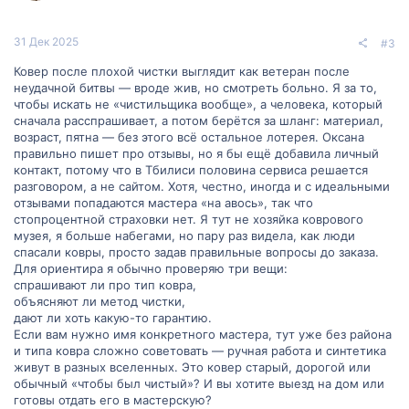
31 Дек 2025
#3
Ковер после плохой чистки выглядит как ветеран после
неудачной битвы — вроде жив, но смотреть больно. Я за то,
чтобы искать не «чистильщика вообще», а человека, который
сначала расспрашивает, а потом берётся за шланг: материал,
возраст, пятна — без этого всё остальное лотерея. Оксана
правильно пишет про отзывы, но я бы ещё добавила личный
контакт, потому что в Тбилиси половина сервиса решается
разговором, а не сайтом. Хотя, честно, иногда и с идеальными
отзывами попадаются мастера «на авось», так что
стопроцентной страховки нет. Я тут не хозяйка коврового
музея, я больше набегами, но пару раз видела, как люди
спасали ковры, просто задав правильные вопросы до заказа.
Для ориентира я обычно проверяю три вещи:
спрашивают ли про тип ковра,
объясняют ли метод чистки,
дают ли хоть какую-то гарантию.
Если вам нужно имя конкретного мастера, тут уже без района
и типа ковра сложно советовать — ручная работа и синтетика
живут в разных вселенных. Это ковер старый, дорогой или
обычный «чтобы был чистый»? И вы хотите выезд на дом или
готовы отдать его в мастерскую?