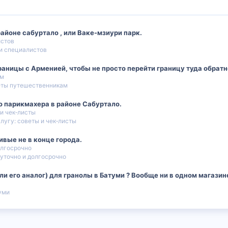
айоне сабуртало , или Ваке-мзиури парк.
истов
и специалистов
ницы с Арменией, чтобы не просто перейти границу туда обратно,
ам
ты путешественникам
 парикмахера в районе Сабуртало.
 и чек‑листы
лугу: советы и чек‑листы
вые не в конце города.
олгосрочно
уточно и долгосрочно
ли его аналог) для гранолы в Батуми ? Вообще ни в одном магазин
уми
 почта