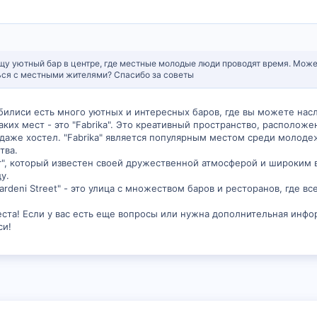
ищу уютный бар в центре, где местные молодые люди проводят время. Мож
ься с местными жителями? Спасибо за советы
Тбилиси есть много уютных и интересных баров, где вы можете нас
ких мест - это "Fabrika". Это креативный пространство, располож
 даже хостел. "Fabrika" является популярным местом среди молоде
тва.
Bar", который известен своей дружественной атмосферой и широким
у.
ardeni Street" - это улица с множеством баров и ресторанов, где 
еста! Если у вас есть еще вопросы или нужна дополнительная инфо
си!