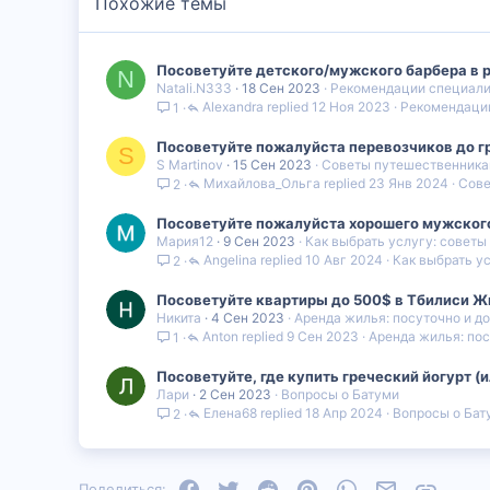
Похожие темы
Посоветуйте детского/мужского барбера в р
N
Natali.N333
18 Сен 2023
Рекомендации специал
Alexandra
12 Ноя 2023
Рекомендаци
1
Посоветуйте пожалуйста перевозчиков до гра
S
S Martinov
15 Сен 2023
Советы путешественник
Михайлова_Ольга
23 Янв 2024
Сове
2
Посоветуйте пожалуйста хорошего мужского
Мария12
9 Сен 2023
Как выбрать услугу: советы
Angelina
10 Авг 2024
Как выбрать ус
2
Посоветуйте квартиры до 500$ в Тбилиси Жи
Никита
4 Сен 2023
Аренда жилья: посуточно и д
Anton
9 Сен 2023
Аренда жилья: пос
1
Посоветуйте, где купить греческий йогурт (и
Лари
2 Сен 2023
Вопросы о Батуми
Елена68
18 Апр 2024
Вопросы о Бат
2
Facebook
Twitter
Reddit
Pinterest
WhatsApp
Электронная
Ссылка
Поделиться: