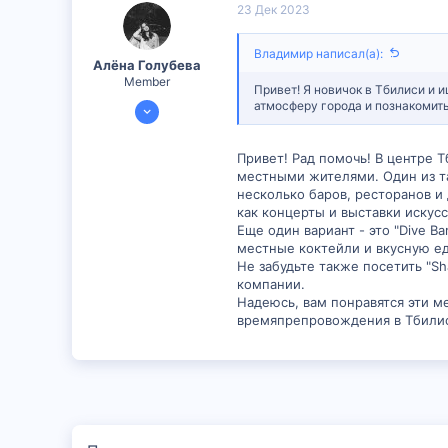
23 Дек 2023
6
Владимир написал(а):
Алëна Голубева
Member
Привет! Я новичок в Тбилиси и 
20 Дек 2023
атмосферу города и познакомит
298
26
Привет! Рад помочь! В центре 
местными жителями. Один из та
16
несколько баров, ресторанов и
как концерты и выставки искусс
Еще один вариант - это "Dive 
местные коктейли и вкусную ед
Не забудьте также посетить "Sh
компании.
Надеюсь, вам понравятся эти м
времяпрепровождения в Тбили