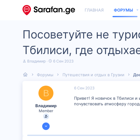
ГЛАВНАЯ
ФОРУМЫ
Посоветуйте не тури
Тбилиси, где отдыха
А
Д
Владимир
6 Сен 2023
в
а
т
т
Форумы
Путешествия и отдых в Грузии
До
о
а
р
н
т
а
6 Сен 2023
В
е
ч
м
а
Привет! Я новичок в Тбилиси и
ы
л
почувствовать атмосферу город
Владимир
а
Member
31 Авг 2023
50
2