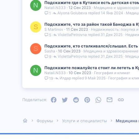
Подскажите где в Кутаиси есть детская сто
N
Natali.N333
12 Сен 2023
Медицина и здравоохра
Alyona Golubeva
14 Янв 2024
Медици
1
Подскажите, что за район такой Баноджа в 
S
S Martinov
11 Сен 2023
Недвижимость: покупка и
ViolettaPetrovna
31 Дек 2025
Недвиж
5
Подскажите, кто сталкивался/слышал. Есть 
S
Sasha
10 Сен 2023
Медицина и здравоохранение
ViolettaPetrovna
31 Дек 2025
Медици
9
Подскажите пожалуйста стоит ли лететь в К
N
Natali.N333
10 Сен 2023
География и климат
Илдар
9 Май 2025
География и кли
19
Facebook
Twitter
Reddit
Pinterest
WhatsApp
Электронная
Ссылка
Поделиться:
Форумы
Услуги и специалисты
Медицина 