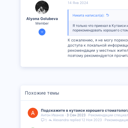
14 Янв 2024
6
Никита написал(а):
Alyona Golubeva
Member
Я только что приехал в Кутаиси 
11 Янв 2024
порекомендовать хорошего стом
390
К сожалению, я не могу пореко
15
доступа к локальной информаци
рекомендации у местных жител
18
поэтому рекомендуется прочита
Похожие темы
Подскажите в кутаиси хорошего стоматолога
Антон Иванов
3 Сен 2023
Рекомендации специа
Alexandra
12 Ноя 2023
Рекомендаци
1