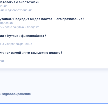
матология с анестезией?
нение
на и здравоохранение
Кутаиси? Подходит он для постоянного проживания?
 продажа
имость: покупка и продажа
ли в Кутаиси физиокабинет?
на и здравоохранение
утаиси зимой и что там можно делать?
мат
 почта
и здравоохранение