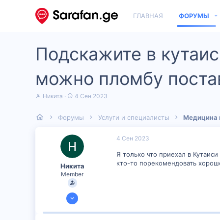
ГЛАВНАЯ
ФОРУМЫ
Подскажите в кутаис
можно пломбу постав
А
Д
Никита
4 Сен 2023
в
а
т
т
Форумы
Услуги и специалисты
Медицина 
о
а
р
н
т
а
4 Сен 2023
е
ч
м
а
Я только что приехал в Кутаиси
ы
л
кто-то порекомендовать хороше
Никита
а
Member
3 Сен 2023
50
1