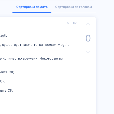
Сортировка по дате
Сортировка по голосам
П
#2
о
0
gti.
з
, существует также точка продаж Magti в
и
Н
т
е
е количество времени. Некоторые из
и
г
мите OK;
в
а
 OK;
н
т
мите OK.
ы
и
й
в