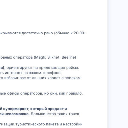
л
й
о
г
с
о
акрываются достаточно рано (обычно к 20:00-
л
о
овных оператора (Magti, Silknet, Beeline)
с
чи)
, ориентируясь на прилетающие рейсы.
ить интернет на вашем телефоне.
то избавит вас от лишних хлопот с поиском
ные офисы операторов, но они, как правило,
й супермаркет, который продает и
или невозможно.
Большинство таких точек
тивации туристического пакета и настройки