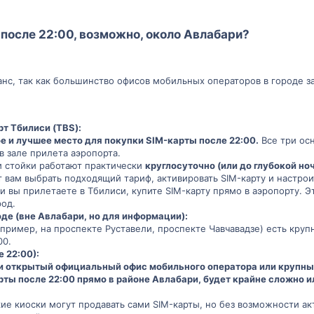
 после 22:00, возможно, около Авлабари?
анс, так как большинство офисов мобильных операторов в городе з
 Тбилиси (TBS):
е и лучшее место для покупки SIM-карты после 22:00.
Все три осн
в зале прилета аэропорта.
 стойки работают практически
круглосуточно (или до глубокой но
 вам выбрать подходящий тариф, активировать SIM-карту и настро
и вы прилетаете в Тбилиси, купите SIM-карту прямо в аэропорту. Э
род.
де (вне Авлабари, но для информации):
апример, на проспекте Руставели, проспекте Чавчавадзе) есть круп
00.
 22:00):
и открытый официальный офис мобильного оператора или крупны
рты после 22:00 прямо в районе Авлабари, будет крайне сложно 
е киоски могут продавать сами SIM-карты, но без возможности ак