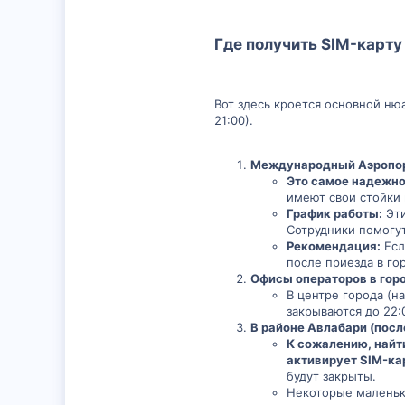
Где получить SIM-карту
Вот здесь кроется основной ню
21:00).
Международный Аэропорт
Это самое надежно
имеют свои стойки 
График работы:
Эти
Сотрудники помогут
Рекомендация:
Есл
после приезда в го
Офисы операторов в горо
В центре города (н
закрываются до 22:
В районе Авлабари (после
К сожалению, найт
активирует SIM-ка
будут закрыты.
Некоторые маленьки