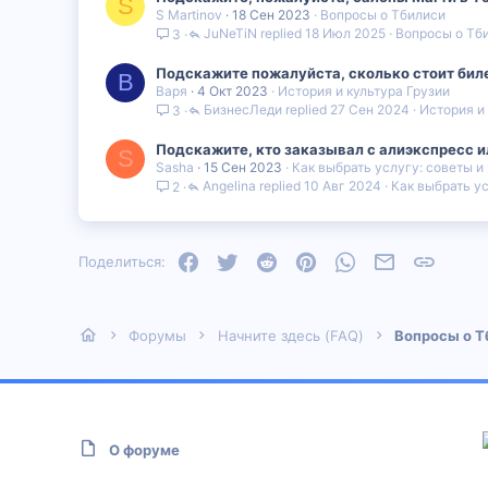
S
S Martinov
18 Сен 2023
Вопросы о Тбилиси
JuNeTiN
18 Июл 2025
Вопросы о Тб
3
Подскажите пожалуйста, сколько стоит биле
В
Варя
4 Окт 2023
История и культура Грузии
БизнесЛеди
27 Сен 2024
История и
3
Подскажите, кто заказывал с алиэкспресс и
S
Sasha
15 Сен 2023
Как выбрать услугу: советы и
Angelina
10 Авг 2024
Как выбрать ус
2
Facebook
Twitter
Reddit
Pinterest
WhatsApp
Электронная
Ссылка
Поделиться:
Форумы
Начните здесь (FAQ)
Вопросы о Т
О форуме