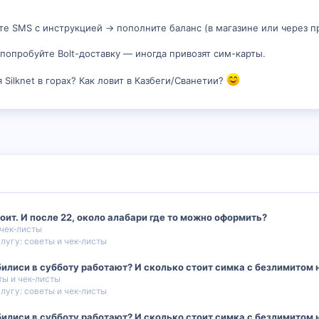
те SMS с инструкцией → пополните баланс (в магазине или через 
 попробуйте Bolt-доставку — иногда привозят сим-карты.
 Silknet в горах? Как ловит в Казбеги/Сванетии?
ит. И после 22, около алабари где то можно оформить?
 чек‑листы
лугу: советы и чек‑листы
илиси в субботу работают? И сколько стоит симка с безлимитом 
ты и чек‑листы
лугу: советы и чек‑листы
илиси в субботу работают? И сколько стоит симка с безлимитом 