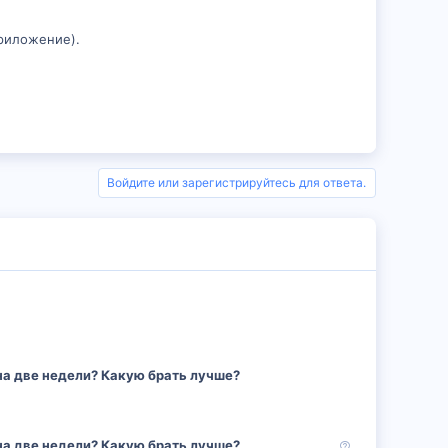
о
г
приложение).
с
о
л
о
с
Войдите или зарегистрируйтесь для ответа.
на две недели? Какую брать лучше?
В
на две недели? Какую брать лучше?