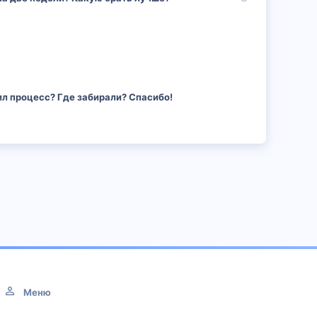
о
п
р
о
с
ил процесс? Где забирали? Спасибо!
Меню