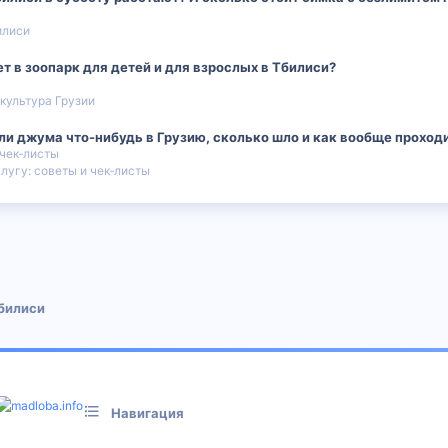
илиси
т в зоопарк для детей и для взрослых в Тбилиси?
 культура Грузии
ли джума что-нибудь в Грузию, сколько шло и как вообще проход
 чек‑листы
лугу: советы и чек‑листы
 почта
билиси
Навигация