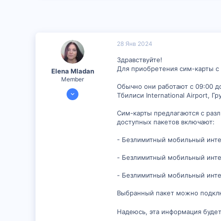
16
28 Янв 2024
Здравствуйте!
Для приобретения сим-карты с 
Elena Mladan
Member
Обычно они работают с 09:00 д
29 Ноя 2023
Тбилиси International Airport, Г
353
Сим-карты предлагаются с раз
36
доступных пакетов включают:
18
- Безлимитный мобильный интер
- Безлимитный мобильный интер
- Безлимитный мобильный интер
Выбранный пакет можно подкл
Надеюсь, эта информация будет