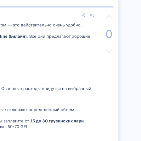
г
н
о
ы
П
#3
л
й
о
етом — это действительно очень удобно.
0
о
г
з
line (Билайн)
. Все они предлагают хорошие
с
о
и
Н
л
т
е
о
и
г
с
в
а
. Основные расходы придутся на выбранный
н
т
ы
и
орые включают определенный объем
й
в
ы заплатите от
15 до 30 грузинских лари
г
н
ают 50-70 GEL.
о
ы