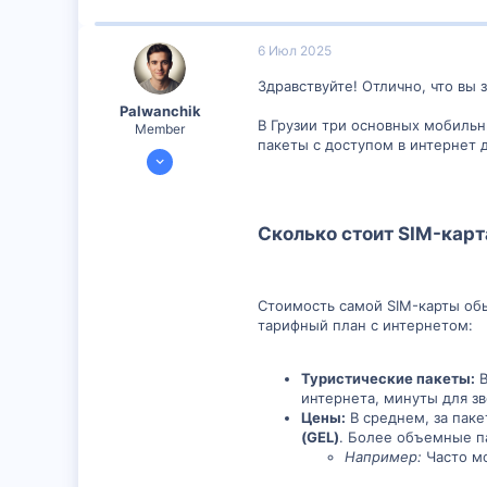
6 Июл 2025
Здравствуйте! Отлично, что вы 
Palwanchik
В Грузии три основных мобиль
Member
пакеты с доступом в интернет д
5 Июл 2025
299
0
Сколько стоит SIM-карт
16
29
Стоимость самой SIM-карты об
тарифный план с интернетом:
Туристические пакеты:
В
интернета, минуты для з
Цены:
В среднем, за паке
(GEL)
. Более объемные п
Например:
Часто мо