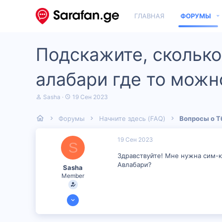
ГЛАВНАЯ
ФОРУМЫ
Подскажите, сколько 
алабари где то можн
А
Д
Sasha
19 Сен 2023
в
а
т
т
Форумы
Начните здесь (FAQ)
Вопросы о Т
о
а
р
н
т
а
19 Сен 2023
S
е
ч
м
а
Здравствуйте! Мне нужна сим-ка
ы
л
Авлабари?
Sasha
а
Member
6 Сен 2023
150
6