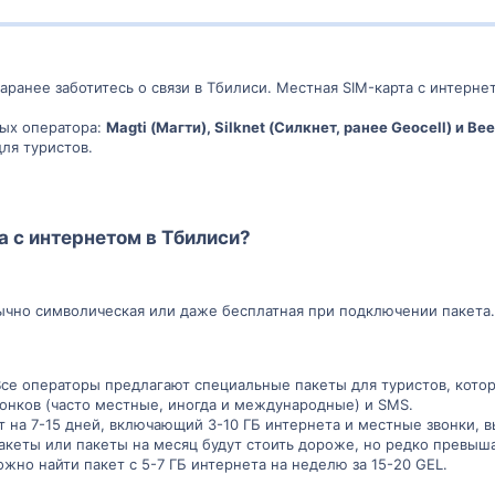
заранее заботитесь о связи в Тбилиси. Местная SIM-карта с интерн
ных оператора:
Magti (Магти), Silknet (Силкнет, ранее Geocell) и Bee
ля туристов.
а с интернетом в Тбилиси?
ычно символическая или даже бесплатная при подключении пакета
се операторы предлагают специальные пакеты для туристов, кот
вонков (часто местные, иногда и международные) и SMS.
т на 7-15 дней, включающий 3-10 ГБ интернета и местные звонки, в
акеты или пакеты на месяц будут стоить дороже, но редко превыш
жно найти пакет с 5-7 ГБ интернета на неделю за 15-20 GEL.