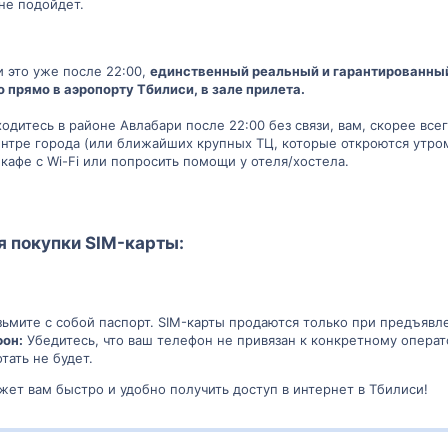
 не подойдет.
и это уже после 22:00,
единственный реальный и гарантированны
о прямо в аэропорту Тбилиси, в зале прилета.
одитесь в районе Авлабари после 22:00 без связи, вам, скорее все
нтре города (или ближайших крупных ТЦ, которые откроются утром).
кафе с Wi-Fi или попросить помощи у отеля/хостела.
я покупки SIM-карты:
ьмите с собой паспорт. SIM-карты продаются только при предъявл
он:
Убедитесь, что ваш телефон не привязан к конкретному операто
тать не будет.
ет вам быстро и удобно получить доступ в интернет в Тбилиси!