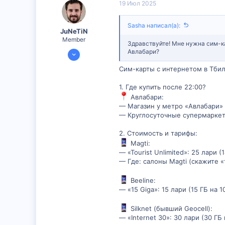
19 Июл 2025
Sasha написал(а):
JuNeTiN
Member
Здравствуйте! Мне нужна сим-кар
17 Июл 2025
Авлабари?
316
Сим-карты с интернетом в Тбил
0
1. Где купить после 22:00?
16
Авлабари:
— Магазин у метро «Авлабари» 
— Круглосуточные супермаркеты
2. Стоимость и тарифы:
Magti:
— «Tourist Unlimited»: 25 лари 
— Где: салоны Magti (скажите 
Beeline:
— «15 Giga»: 15 лари (15 ГБ на 1
Silknet (бывший Geocell):
— «Internet 30»: 30 лари (30 ГБ