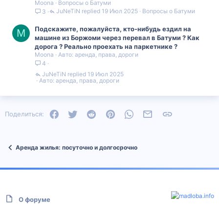
Moona
Вопросы о Батуми
JuNeTiN
19 Июл 2025
Вопросы о Батуми
3
Подскажите, пожалуйста, кто-нибудь ездил на
M
машине из Боржоми через перевал в Батуми ? Как
дорога ? Реально проехать на паркетнике ?
Moona
Авто: аренда, права, дороги
4
JuNeTiN
19 Июл 2025
Авто: аренда, права, дороги
Facebook
Twitter
Reddit
Pinterest
WhatsApp
Электронная почта
Ссылка
Поделиться:
Аренда жилья: посуточно и долгосрочно
О форуме