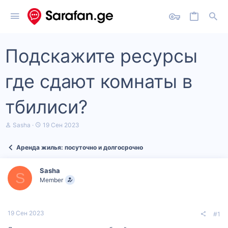
Подскажите ресурсы
где сдают комнаты в
тбилиси?
А
Д
Sasha
19 Сен 2023
в
а
т
т
Аренда жилья: посуточно и долгосрочно
о
а
р
н
т
а
Sasha
е
ч
S
Member
м
а
ы
л
а
19 Сен 2023
#1