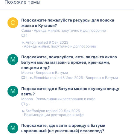
Похожие темы
Подскажите пожалуйста ресурсы для поиска
С
жилья в Кутаиси?
Саша
Аренда жилья: посуточно и долгосрочно
1
Anton
9 Сен 2023
Аренда жилья: посуточно и долгосрочно
Подскажите, пожалуйста, есть ли где-то около
M
Батуми молла магазин с пряжей, крючками,
спицами и тд?
Moona
Вопросы о Батуми
Elenohka
8 Июл 2025
Вопросы о Батуми
1
Подскажите где в Батуми можно вкусную пиццу
M
взять?
Moona
Рекомендации ресторанов и кафе
5
Steffaniyaa
20 Дек 2025
Рекомендации ресторанов и кафе
Подскажите, где взять в аренду в Батуми
M
нормальный (не ушатанный) велосипед?