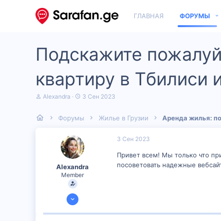
ГЛАВНАЯ
ФОРУМЫ
Подскажите пожалуй
квартиру в Тбилиси 
А
Д
Alexandra
3 Сен 2023
в
а
т
т
Форумы
Жилье в Грузии
Аренда жилья: п
о
а
р
н
т
а
3 Сен 2023
е
ч
м
а
Привет всем! Мы только что пр
ы
л
посоветовать надежные вебсай
Alexandra
а
Member
2 Сен 2023
389
23