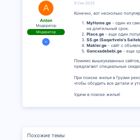
9 Сен 2023
A
18
Конечно, вот несколько популяр
Anton
MyHome.ge
- один из са
Модератор
на длительный срок.
Модератор
Place.ge
- еще один попу
19 Июн 2023
SS.ge (Saqartvelo's Saiteb
Makler.ge
- сайт с объяв
72
Gancxadebebi.ge
- еще о
2
Помимо вышеуказанных сайтов,
6
предлагают специальные скидк
При поиске жилья в Грузии рек
чтобы обсудить все детали и ут
Удачи в поиске жилья!
Похожие темы