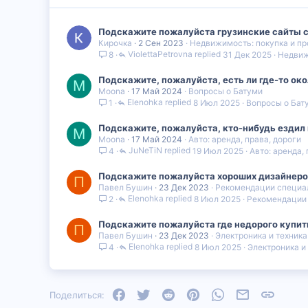
Подскажите пожалуйста грузинские сайты 
Кирочка
2 Сен 2023
Недвижимость: покупка и п
ViolettaPetrovna
31 Дек 2025
Недвиж
8
Подскажите, пожалуйста, есть ли где-то око
M
Moona
17 Май 2024
Вопросы о Батуми
Elenohka
8 Июл 2025
Вопросы о Бат
1
Подскажите, пожалуйста, кто-нибудь ездил н
M
Moona
17 Май 2024
Авто: аренда, права, дороги
JuNeTiN
19 Июл 2025
Авто: аренда,
4
Подскажите пожалуйста хороших дизайнеро
П
Павел Бушин
23 Дек 2023
Рекомендации специа
Elenohka
8 Июл 2025
Рекомендации
2
Подскажите пожалуйста где недорого купи
П
Павел Бушин
23 Дек 2023
Электроника и техника
Elenohka
8 Июл 2025
Электроника и
4
Facebook
Twitter
Reddit
Pinterest
WhatsApp
Электронная
Ссылка
Поделиться: