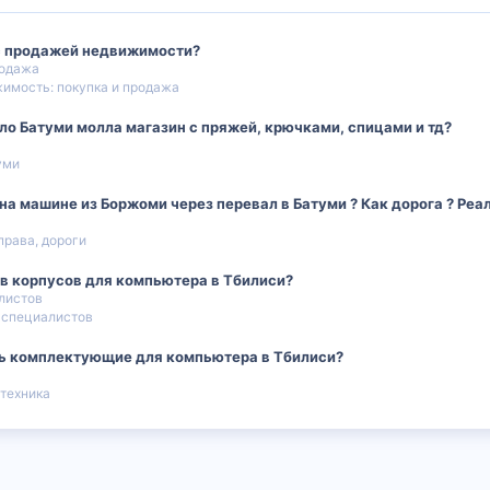
с продажей недвижимости?
родажа
имость: покупка и продажа
ло Батуми молла магазин с пряжей, крючками, спицами и тд?
уми
а машине из Боржоми через перевал в Батуми ? Как дорога ? Реал
 права, дороги
в корпусов для компьютера в Тбилиси?
листов
 специалистов
ть комплектующие для компьютера в Тбилиси?
 техника
 почта