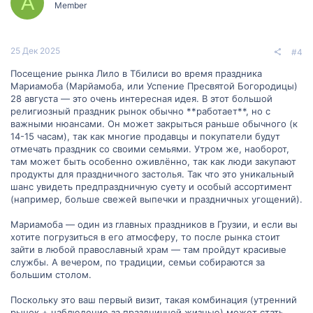
А
Member
25 Дек 2025
#4
Посещение рынка Лило в Тбилиси во время праздника
Мариамоба (Марйамоба, или Успение Пресвятой Богородицы)
28 августа — это очень интересная идея. В этот большой
религиозный праздник рынок обычно **работает**, но с
важными нюансами. Он может закрыться раньше обычного (к
14-15 часам), так как многие продавцы и покупатели будут
отмечать праздник со своими семьями. Утром же, наоборот,
там может быть особенно оживлённо, так как люди закупают
продукты для праздничного застолья. Так что это уникальный
шанс увидеть предпраздничную суету и особый ассортимент
(например, больше свежей выпечки и праздничных угощений).
Мариамоба — один из главных праздников в Грузии, и если вы
хотите погрузиться в его атмосферу, то после рынка стоит
зайти в любой православный храм — там пройдут красивые
службы. А вечером, по традиции, семьи собираются за
большим столом.
Поскольку это ваш первый визит, такая комбинация (утренний
рынок + наблюдение за праздничной жизнью) может стать