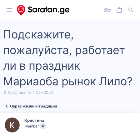
Подскажите,
пожалуйста, работает
ли в праздник
Мариаоба рынок Лило?
А
Д
Кристина
1 Сен 2023
в
а
т
т
Образ жизни и традиции
о
а
р
н
т
а
Кристина
е
ч
Member
м
а
ы
л
а