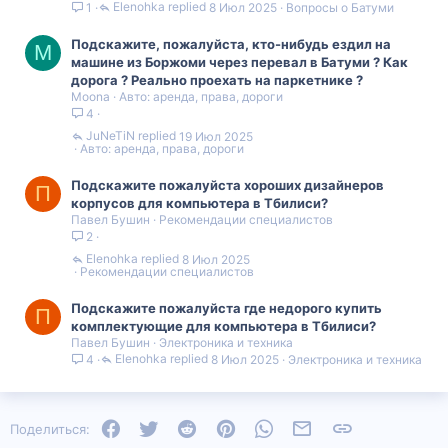
Elenohka
8 Июл 2025
Вопросы о Батуми
1
Подскажите, пожалуйста, кто-нибудь ездил на
M
машине из Боржоми через перевал в Батуми ? Как
дорога ? Реально проехать на паркетнике ?
Moona
Авто: аренда, права, дороги
4
JuNeTiN
19 Июл 2025
Авто: аренда, права, дороги
Подскажите пожалуйста хороших дизайнеров
П
корпусов для компьютера в Тбилиси?
Павел Бушин
Рекомендации специалистов
2
Elenohka
8 Июл 2025
Рекомендации специалистов
Подскажите пожалуйста где недорого купить
П
комплектующие для компьютера в Тбилиси?
Павел Бушин
Электроника и техника
Elenohka
8 Июл 2025
Электроника и техника
4
Facebook
Twitter
Reddit
Pinterest
WhatsApp
Электронная почта
Ссылка
Поделиться: