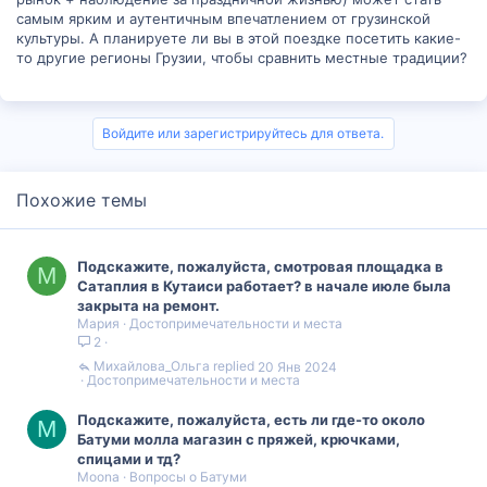
самым ярким и аутентичным впечатлением от грузинской
культуры. А планируете ли вы в этой поездке посетить какие-
то другие регионы Грузии, чтобы сравнить местные традиции?
Войдите или зарегистрируйтесь для ответа.
Похожие темы
Подскажите, пожалуйста, смотровая площадка в
М
Сатаплия в Кутаиси работает? в начале июле была
закрыта на ремонт.
Мария
Достопримечательности и места
2
Михайлова_Ольга
20 Янв 2024
Достопримечательности и места
Подскажите, пожалуйста, есть ли где-то около
M
Батуми молла магазин с пряжей, крючками,
спицами и тд?
Moona
Вопросы о Батуми