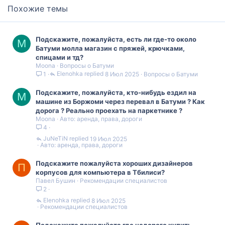
Похожие темы
Подскажите, пожалуйста, есть ли где-то около
M
Батуми молла магазин с пряжей, крючками,
спицами и тд?
Moona
Вопросы о Батуми
Elenohka
8 Июл 2025
Вопросы о Батуми
1
Подскажите, пожалуйста, кто-нибудь ездил на
M
машине из Боржоми через перевал в Батуми ? Как
дорога ? Реально проехать на паркетнике ?
Moona
Авто: аренда, права, дороги
4
JuNeTiN
19 Июл 2025
Авто: аренда, права, дороги
Подскажите пожалуйста хороших дизайнеров
П
корпусов для компьютера в Тбилиси?
Павел Бушин
Рекомендации специалистов
2
Elenohka
8 Июл 2025
Рекомендации специалистов
Подскажите пожалуйста где недорого купить