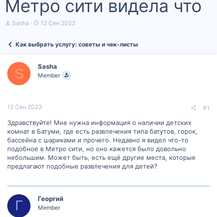
Метро сити видела что
А
Д
Sasha
12 Сен 2023
в
а
т
т
Как выбрать услугу: советы и чек‑листы
о
а
р
н
т
а
Sasha
е
ч
S
Member
м
а
ы
л
а
12 Сен 2023
#1
Здравствуйте! Мне нужна информация о наличии детских
комнат в Батуми, где есть развлечения типа батутов, горок,
бассейна с шариками и прочего. Недавно я видел что-то
подобное в Метро сити, но оно кажется было довольно
небольшим. Может быть, есть ещё другие места, которые
предлагают подобные развлечения для детей?
Георгий
Г
Member