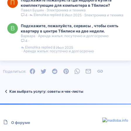
П
комплектующие для компьютера в Тбилиси?
Павел Бушин
Электроника и техника
Elenohka
8 Июл 2025
Электроника и техника
4
Подскажите, пожалуйста, сервисы , чтобы снять
В
квартиру в центре Тбилиси на две недели.
Варвара
Аренда жилья: посуточно и долгосрочно
4
Elenohka
8 Июл 2025
Аренда жилья: посуточно и долгосрочно
Facebook
Twitter
Reddit
Pinterest
WhatsApp
Электронная почта
Ссылка
Поделиться:
Как выбрать услугу: советы и чек‑листы
О форуме