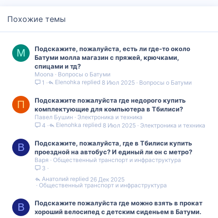
Похожие темы
Подскажите, пожалуйста, есть ли где-то около
M
Батуми молла магазин с пряжей, крючками,
спицами и тд?
Moona
Вопросы о Батуми
Elenohka
8 Июл 2025
Вопросы о Батуми
1
Подскажите пожалуйста где недорого купить
П
комплектующие для компьютера в Тбилиси?
Павел Бушин
Электроника и техника
Elenohka
8 Июл 2025
Электроника и техника
4
Подскажите, пожалуйста, где в Тбилиси купить
В
проездной на автобус? И единый ли он с метро?
Варя
Общественный транспорт и инфраструктура
3
Анатолий
26 Дек 2025
Общественный транспорт и инфраструктура
Подскажите пожалуйста где можно взять в прокат
В
хороший велосипед с детским сиденьем в Батуми.