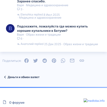
Заранее спасибо.
Варя
Медицина и здравоохранение
3
Elenohka
8 Июл 2025
Медицина и здравоохранение
Подскажите, пожалуйста где можно купить
В
хорошие купальники в Батуми?
Варя
Образ жизни и традиции
6
Анатолий
25 Дек 2025
Образ жизни и традиции
Facebook
Twitter
Reddit
Pinterest
WhatsApp
Электронная почта
Ссылка
Поделиться:
Деньги и обмен валют
О форуме