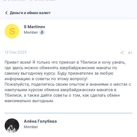
в
а
т
т
Деньги и обмен валют
о
а
р
н
т
а
S Martinov
е
ч
S
Member
м
а
ы
л
а
12 Сен 2023
#1
Привет всем! Я только что приехал в Тбилиси и хочу узнать,
где здесь можно обменять азербайджанские манаты по
самому выгодному курсу. Буду признателен за любую
информацию и советы по этому вопросу!
Пожалуйста, поделитесь своим опытом и знаниями о местах с
наилучшим курсом обмена азербайджанских манатов в
Тбилиси, а также дайте советы о том, как сделать обмен
максимально выгодным.
Алëна Голубева
Member