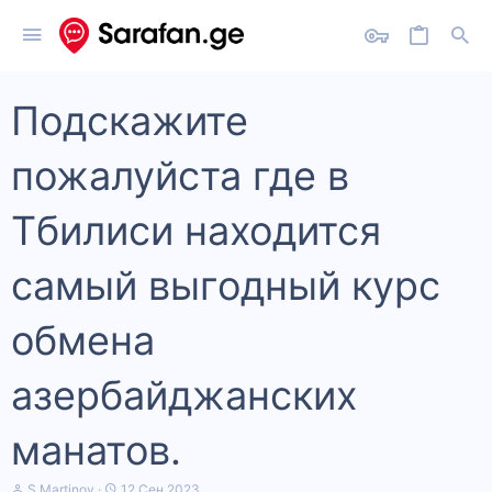
Подскажите
пожалуйста где в
Тбилиси находится
самый выгодный курс
обмена
азербайджанских
манатов.
А
Д
S Martinov
12 Сен 2023