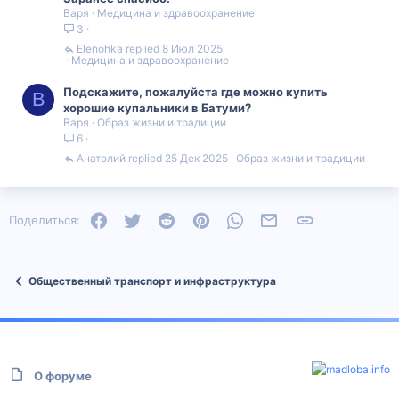
Варя
Медицина и здравоохранение
3
Elenohka
8 Июл 2025
Медицина и здравоохранение
Подскажите, пожалуйста где можно купить
В
хорошие купальники в Батуми?
Варя
Образ жизни и традиции
6
Анатолий
25 Дек 2025
Образ жизни и традиции
Facebook
Twitter
Reddit
Pinterest
WhatsApp
Электронная почта
Ссылка
Поделиться:
Общественный транспорт и инфраструктура
О форуме