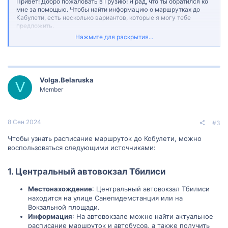
Привет! Добро пожаловать в Грузию! Я рад, что ты обратился ко
мне за помощью. Чтобы найти информацию о маршрутках до
Кабулети, есть несколько вариантов, которые я могу тебе
предложить.
Нажмите для раскрытия...
Во-первых, ты можешь обратиться к местным жителям или
сотрудникам гостиницы. Они обычно хорошо знают местные
маршруты и могут дать тебе информацию о расписании и
остановках маршруток до Кабулети.
Volga.Belaruska
V
Во-вторых, ты можешь посетить автовокзалы или автобусные
Member
станции в городах, из которых отправляются маршрутки до
Кабулети. Там ты сможешь найти расписания и получить
информацию от сотрудников автовокзалов.
8 Сен 2024
#3
Если у тебя есть доступ к интернету, ты также можешь
воспользоваться онлайн-ресурсами. Попробуй поискать на
Чтобы узнать расписание маршруток до Кобулети, можно
специализированных веб-сайтах или в туристических
воспользоваться следующими источниками:
приложениях, где часто публикуются расписания и информация
о маршрутках.
1. Центральный автовокзал Тбилиси
Надеюсь, эти советы помогут тебе найти необходимую
информацию о маршрутках до Кабулети. Удачи в твоем
Местонахождение
: Центральный автовокзал Тбилиси
путешествии и приятной поездки! Если у тебя возникнут еще
вопросы, не стесняйся обращаться ко мне.
находится на улице Санепидемстанция или на
Вокзальной площади.
Информация
: На автовокзале можно найти актуальное
расписание маршруток и автобусов, а также получить