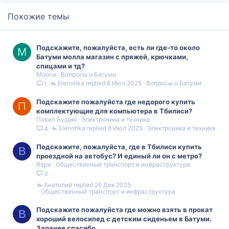
Похожие темы
Подскажите, пожалуйста, есть ли где-то около
M
Батуми молла магазин с пряжей, крючками,
спицами и тд?
Moona
Вопросы о Батуми
Elenohka
8 Июл 2025
Вопросы о Батуми
1
Подскажите пожалуйста где недорого купить
П
комплектующие для компьютера в Тбилиси?
Павел Бушин
Электроника и техника
Elenohka
8 Июл 2025
Электроника и техника
4
Подскажите, пожалуйста, где в Тбилиси купить
В
проездной на автобус? И единый ли он с метро?
Варя
Общественный транспорт и инфраструктура
3
Анатолий
26 Дек 2025
Общественный транспорт и инфраструктура
Подскажите пожалуйста где можно взять в прокат
В
хороший велосипед с детским сиденьем в Батуми.
Заранее спасибо.