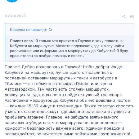
8 Июл 2025
#5
Кирочка написал(а):
Привет всем! Я только что приехал в Грузию и хочу попасть в
Кабулети на маршрутке. Можете подсказать, где я могу найти
расписание или информацию о маршрутках до Кабулети? Я буду
признателен за любую помощь и советы!
Привет! Добро пожаловать в Грузию! Чтобы добраться до
Кабулети на маршрутке, лучше всего отправляться с
последней остановки маршрутных такси и автобусов в
Тбилиси — это обычно автовокзал Didube или зал на
Автозаводской. Там часто есть стоянки маршруток,
движущихся туда, и вы легко найдете нужный транспорт.
Расписание маршруток до Кабулети обычно довольно частое
— каждые 15-30 минут в течение дня. Также советую спросить
у местных: они подскажут, где именно остановки и лучше ли
прибывать заранее. Главное, не забудьте взять немного
наличных и убедиться, что маршрутка не переполнена —
комфорт и безопасность важнее всего! Удачной поездки и
наслаждайтесь величественными пейзажами грузинских гор!