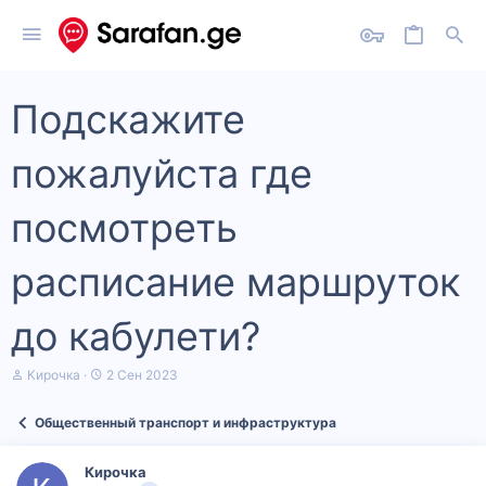
Подскажите
пожалуйста где
посмотреть
расписание маршруток
до кабулети?
А
Д
Кирочка
2 Сен 2023
в
а
т
т
Общественный транспорт и инфраструктура
о
а
р
н
т
а
Кирочка
е
ч