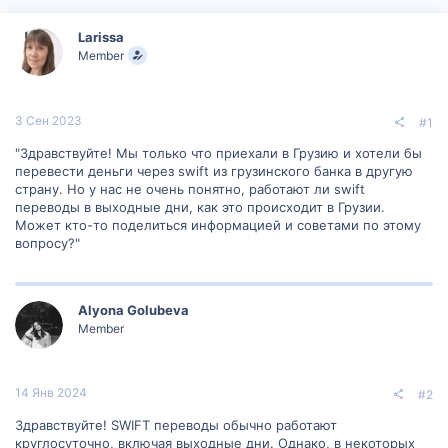
р
н
т
а
Larissa
е
ч
Member
м
а
ы
л
а
3 Сен 2023
#1
"Здравствуйте! Мы только что приехали в Грузию и хотели бы
перевести деньги через swift из грузинского банка в другую
страну. Но у нас не очень понятно, работают ли swift
переводы в выходные дни, как это происходит в Грузии.
Может кто-то поделиться информацией и советами по этому
вопросу?"
Alyona Golubeva
Member
14 Янв 2024
#2
Здравствуйте! SWIFT переводы обычно работают
круглосуточно, включая выходные дни. Однако, в некоторых