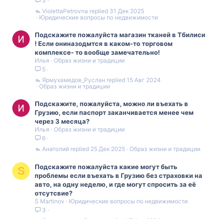
3
ViolettaPetrovna
31 Дек 2025
Юридические вопросы по недвижимости
Подскажите пожалуйста магазин тканей в Тбилиси
! Если ониназодмтся в каком-то торговом
комплексе- то вообще замечательно!
Илья
Образ жизни и традиции
5
Ярмухамедов_Руслан
15 Авг 2024
Образ жизни и традиции
Подскажите, пожалуйста, можно ли въехать в
Грузию, если паспорт заканчивается менее чем
через 3 месяца?
Илья
Образ жизни и традиции
6
Анатолий
25 Дек 2025
Образ жизни и традиции
Подскажите пожалуйста какие могут быть
S
проблемы если въехать в Грузию без страховки на
авто, на одну неделю, и где могут спросить за её
отсутсвие?
S Martinov
Юридические вопросы по недвижимости
3