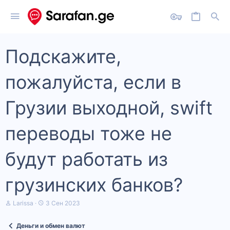
Подскажите,
пожалуйста, если в
Грузии выходной, swift
переводы тоже не
будут работать из
грузинских банков?
А
Д
Larissa
3 Сен 2023
в
а
т
т
Деньги и обмен валют
о
а