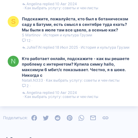
Angelina
10 Авг 2024
Как выбрать услугу: советы и чек‑листы
Подскажите, пожалуйста, кто был в ботаническом
S
саду в Батуми, есть смысл в сентябре туда ехать?
Мы были в июле там все цвело, а осенью как?
S Martinov
История и культура Грузии
12
JuNeTiN
18 Июл 2025
История и культура Грузии
Кто работает онлайн, подскажите - как вы решаете
N
проблему с интернетом? Купила симку hallo,
максимум 6 мбит/с показывает. Честно, я в шоке.
Никогда с
Natali.N333
Как выбрать услугу: советы и чек‑листы
2
Angelina
10 Авг 2024
Как выбрать услугу: советы и чек‑листы
Facebook
Twitter
Reddit
Pinterest
WhatsApp
Электронная почта
Ссылка
Поделиться: