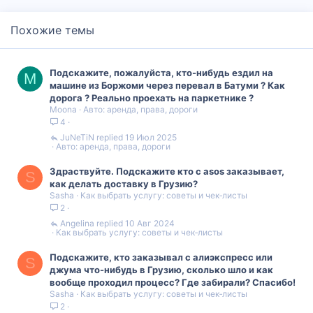
Похожие темы
Подскажите, пожалуйста, кто-нибудь ездил на
M
машине из Боржоми через перевал в Батуми ? Как
дорога ? Реально проехать на паркетнике ?
Moona
Авто: аренда, права, дороги
4
JuNeTiN
19 Июл 2025
Авто: аренда, права, дороги
Здраствуйте. Подскажите кто с asos заказывает,
S
как делать доставку в Грузию?
Sasha
Как выбрать услугу: советы и чек‑листы
2
Angelina
10 Авг 2024
Как выбрать услугу: советы и чек‑листы
Подскажите, кто заказывал с алиэкспресс или
S
джума что-нибудь в Грузию, сколько шло и как
вообще проходил процесс? Где забирали? Спасибо!
Sasha
Как выбрать услугу: советы и чек‑листы
2