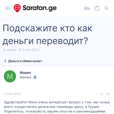
Подскажите кто как
деньги переводит?
А
Д
Мария
3 Сен 2023
в
а
т
т
Деньги и обмен валют
о
а
р
н
т
а
Мария
е
ч
М
Member
м
а
ы
л
а
3 Сен 2023
#1
Здравствуйте! Меня очень интересует вопрос о том, как лучше
всего осуществлять денежные переводы здесь, в Грузии.
Поделитесь, пожалуйста, вашим опытом и рекомендациями: