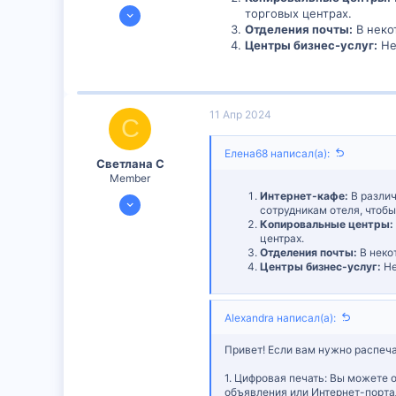
9 Апр 2024
торговых центрах.
Отделения почты:
В неко
296
Центры бизнес-услуг:
Не
7
18
11 Апр 2024
С
Елена68 написал(а):
Светлана С
Member
Интернет-кафе:
В различ
10 Апр 2024
сотрудникам отеля, чтоб
300
Копировальные центры:
центрах.
1
Отделения почты:
В неко
16
Центры бизнес-услуг:
Не
Alexandra написал(а):
Привет! Если вам нужно распеча
1. Цифровая печать: Вы можете 
объявления или Интернет-портал