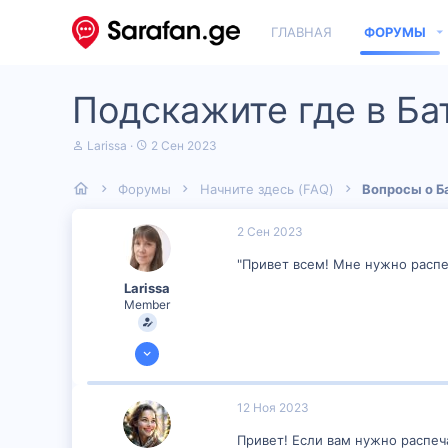
ГЛАВНАЯ
ФОРУМЫ
Подскажите где в Ба
А
Д
Larissa
2 Сен 2023
в
а
т
т
Форумы
Начните здесь (FAQ)
Вопросы о Б
о
а
р
н
т
а
2 Сен 2023
е
ч
м
а
"Привет всем! Мне нужно распеч
ы
л
Larissa
а
Member
31 Авг 2023
77
1
12 Ноя 2023
8
Привет! Если вам нужно распеч