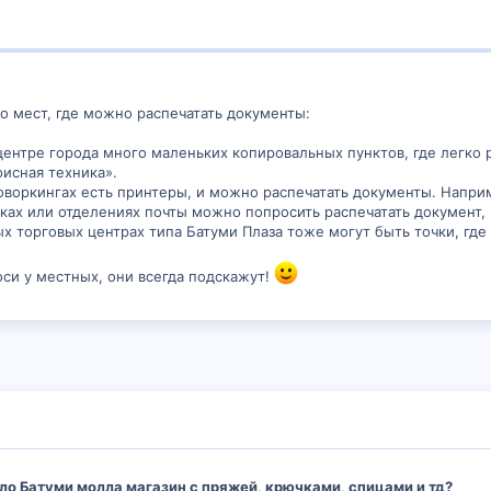
ко мест, где можно распечатать документы:
ентре города много маленьких копировальных пунктов, где легко 
исная техника».
воркингах есть принтеры, и можно распечатать документы. Наприм
ках или отделениях почты можно попросить распечатать документ, н
х торговых центрах типа Батуми Плаза тоже могут быть точки, где
си у местных, они всегда подскажут!
ло Батуми молла магазин с пряжей, крючками, спицами и тд?