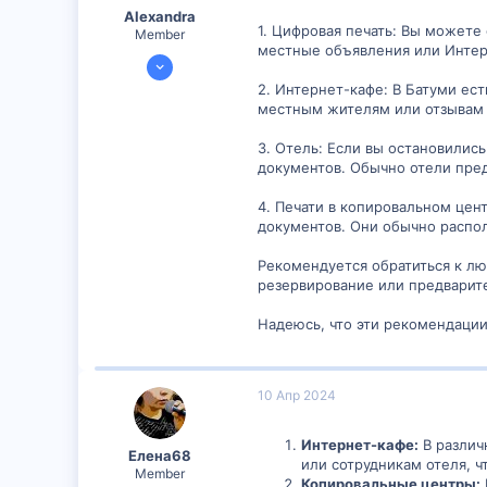
Alexandra
1. Цифровая печать: Вы можете
Member
местные объявления или Интерн
2 Сен 2023
389
2. Интернет-кафе: В Батуми ес
местным жителям или отзывам о
23
18
3. Отель: Если вы остановилис
документов. Обычно отели пре
4. Печати в копировальном цен
документов. Они обычно распо
Рекомендуется обратиться к люб
резервирование или предварите
Надеюсь, что эти рекомендации 
10 Апр 2024
Интернет-кафе:
В различ
Елена68
или сотрудникам отеля, 
Member
Копировальные центры: