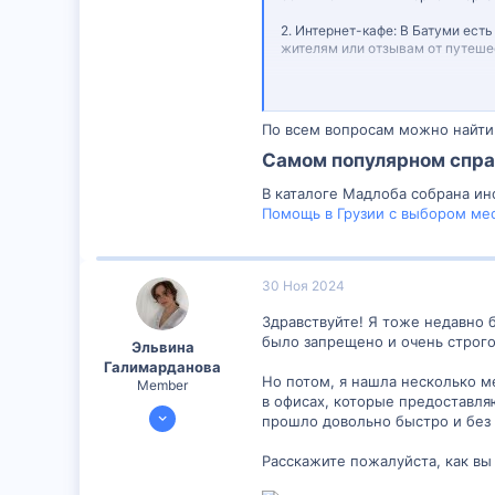
2. Интернет-кафе: В Батуми ест
жителям или отзывам от путешес
3. Отель: Если вы остановились
отели предоставляют подобные 
По всем вопросам можно найти 
4. Печати в копировальном цент
обычно расположены в бизнес-ц
Самом популярном справ
Рекомендуется обратиться к люб
В каталоге Мадлоба собрана инф
предварительный звонок, чтобы 
Помощь в Грузии с выбором мест
Надеюсь, что эти рекомендации 
30 Ноя 2024
Здравствуйте! Я тоже недавно б
было запрещено и очень строго
Эльвина
Галимарданова
Но потом, я нашла несколько ме
Member
в офисах, которые предоставля
26 Ноя 2024
прошло довольно быстро и без 
342
Расскажите пожалуйста, как вы
1
18