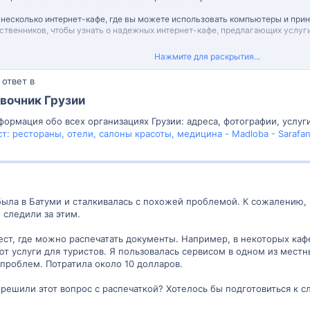
ь несколько интернет-кафе, где вы можете использовать компьютеры и при
твенников, чтобы узнать о надежных интернет-кафе, предлагающих услуги
 в отеле, вы можете обратиться в их бизнес-центр или административную 
Нажмите для раскрытия...
услуги своим гостям.
ответ в
ре: Возможно, в Батуми есть копировальные центры, которые предлагают ус
ентрах или коммерческих зонах города.
очник Грузии​
ому из указанных мест в Батуми и узнать о их услугах, ценах и доступнос
ормация обо всех организациях Грузии: адреса, фотографии, услуг
убедиться, что у них есть все необходимое для печати вашего документа.
: рестораны, отели, салоны красоты, медицина - Madloba - Sarafa
помогут вам найти место для печати документов в Батуми. Удачи! Если у ва
ыла в Батуми и сталкивалась с похожей проблемой. К сожалению, в 
 следили за этим.
ст, где можно распечатать документы. Например, в некоторых кафе
ют услуги для туристов. Я пользовалась сервисом в одном из мест
проблем. Потратила около 10 долларов.
 решили этот вопрос с распечаткой? Хотелось бы подготовиться к 