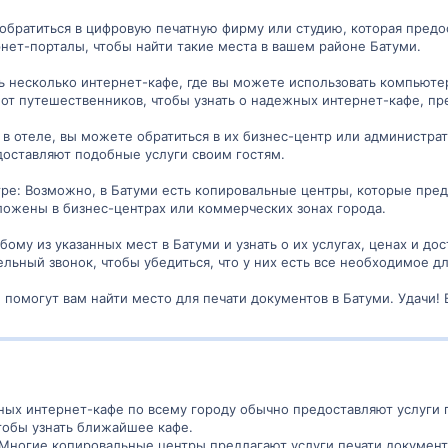
 обратиться в цифровую печатную фирму или студию, которая предо
ет-порталы, чтобы найти такие места в вашем районе Батуми.
ть несколько интернет-кафе, где вы можете использовать компьюте
т путешественников, чтобы узнать о надежных интернет-кафе, пр
ь в отеле, вы можете обратиться в их бизнес-центр или администра
доставляют подобные услуги своим гостям.
тре: Возможно, в Батуми есть копировальные центры, которые предл
ложены в бизнес-центрах или коммерческих зонах города.
ому из указанных мест в Батуми и узнать о их услугах, ценах и до
льный звонок, чтобы убедиться, что у них есть все необходимое дл
помогут вам найти место для печати документов в Батуми. Удачи! Е
ных интернет-кафе по всему городу обычно предоставляют услуги 
чтобы узнать ближайшее кафе.
Многие копировальные центры предлагают услуги печати документо