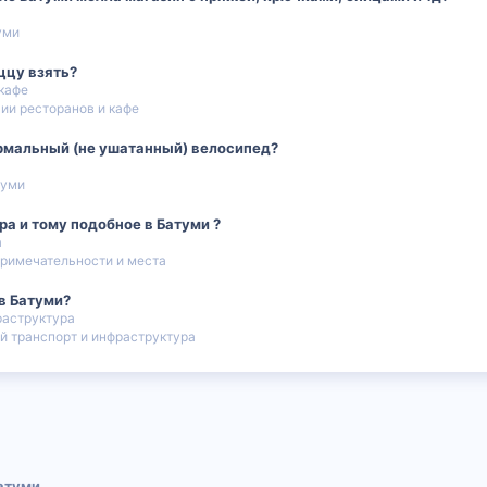
уми
ццу взять?
кафе
ии ресторанов и кафе
ормальный (не ушатанный) велосипед?
туми
ра и тому подобное в Батуми ?
а
римечательности и места
в Батуми?
раструктура
 транспорт и инфраструктура
 почта
атуми