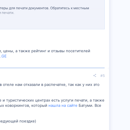
нтеры для печати документов. Обратитесь к местным
 печати.
службу и узнать о возможности печати документов. Обычно
луги как печати, так и копирования документов. Они
ти. Также рекомендуется сделать резервирование или
и, цены, а также рейтинг и отзывы посетителей
n.GE
с есть еще вопросы, не стесняйтесь задавать.
#5
отеле нам отказали в распечатке, так как у них это
 и туристических центрах есть услуги печати, а также
ных коворкингов, который
нашла на сайте
Батуми. Все
следующей поездке)