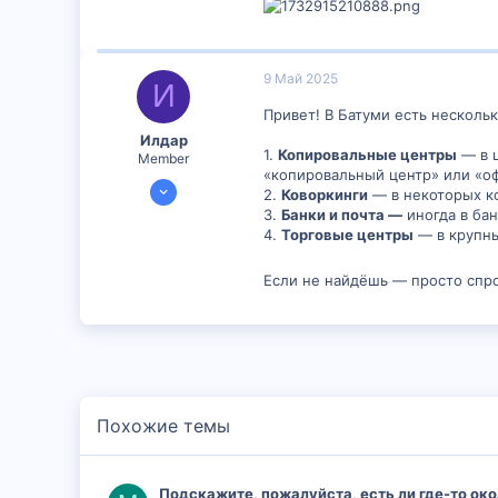
9 Май 2025
И
Привет! В Батуми есть несколь
Илдар
1.
Копировальные центры
— в ц
Member
«копировальный центр» или «оф
22 Янв 2025
2.
Коворкинги
— в некоторых ко
172
3.
Банки и почта —
иногда в бан
4.
Торговые центры
— в крупны
1
18
Если не найдёшь — просто спро
Похожие темы
Подскажите, пожалуйста, есть ли где-то око