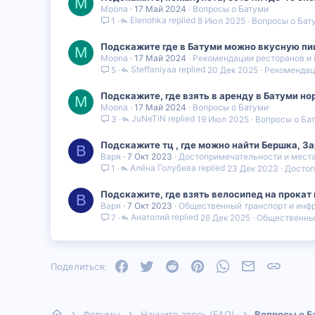
M
Moona
17 Май 2024
Вопросы о Батуми
Elenohka
8 Июл 2025
Вопросы о Бат
1
Подскажите где в Батуми можно вкусную пи
M
Moona
17 Май 2024
Рекомендации ресторанов и 
Steffaniyaa
20 Дек 2025
Рекомендац
5
Подскажите, где взять в аренду в Батуми н
M
Moona
17 Май 2024
Вопросы о Батуми
JuNeTiN
19 Июл 2025
Вопросы о Ба
3
Подскажите тц , где можно найти Бершка, За
В
Варя
7 Окт 2023
Достопримечательности и мест
Алëна Голубева
23 Дек 2023
Достоп
1
Подскажите, где взять велосипед на прокат 
В
Варя
7 Окт 2023
Общественный транспорт и инф
Анатолий
26 Дек 2025
Общественный
7
Facebook
Twitter
Reddit
Pinterest
WhatsApp
Электронная
Ссылка
Поделиться:
Форумы
Начните здесь (FAQ)
Вопросы о Б