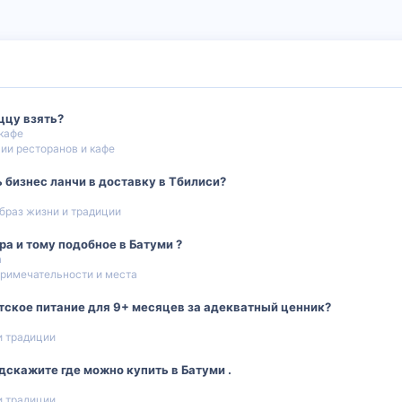
ццу взять?
кафе
ии ресторанов и кафе
 бизнес ланчи в доставку в Тбилиси?
браз жизни и традиции
ра и тому подобное в Батуми ?
а
римечательности и места
тское питание для 9+ месяцев за адекватный ценник?
и традиции
одскажите где можно купить в Батуми .
и традиции