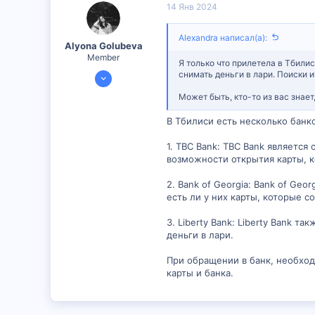
14 Янв 2024
18
Alexandra написал(а):
Alyona Golubeva
Member
Я только что прилетела в Тбили
11 Янв 2024
снимать деньги в лари. Поиски 
390
Может быть, кто-то из вас знает
15
В Тбилиси есть несколько банк
18
1. TBC Bank: TBC Bank является
возможности открытия карты, к
2. Bank of Georgia: Bank of Ge
есть ли у них карты, которые 
3. Liberty Bank: Liberty Bank 
деньги в лари.
При обращении в банк, необход
карты и банка.