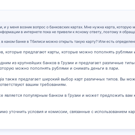
си, и у меня возник вопрос о банковских картах. Мне нужна карта, которую
информации в интернете пока не привели к ясному ответу, поэтому я обращ
, в каком банке в Тбилиси можно открыть такую карту? Или есть определен
ов, которые предлагают карты, которые можно пополнять рублями и
 одним из крупнейших банков в Грузии и предлагает различные типы 
оторую можно пополнять рублями и снимать деньги в лари.
orgia также предлагает широкий выбор карт различных типов. Вы мож
соответствуют вашим требованиям.
также является популярным банком в Грузии и может предложить вам
имо уточнить условия и комиссии, связанные с использованием карт