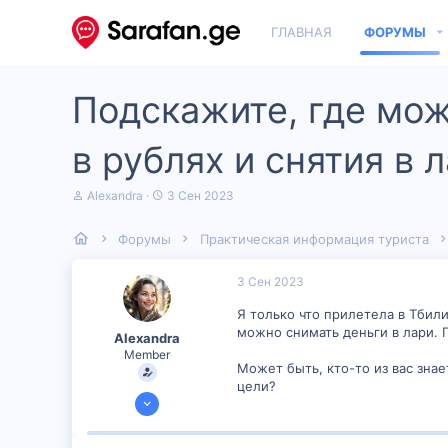
ГЛАВНАЯ
ФОРУМЫ
Подскажите, где мож
в рублях и снятия в 
А
Д
Alexandra
3 Сен 2023
в
а
т
т
Форумы
Практическая информация туриста
о
а
р
н
т
а
3 Сен 2023
е
ч
м
а
Я только что прилетела в Тбили
ы
л
можно снимать деньги в лари. 
Alexandra
а
Member
Может быть, кто-то из вас зна
цели?
2 Сен 2023
389
23