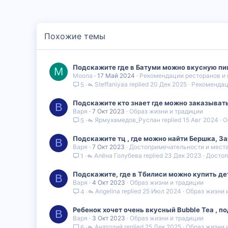
Похожие темы
Подскажите где в Батуми можно вкусную пи
M
Moona
17 Май 2024
Рекомендации ресторанов и 
Steffaniyaa
20 Дек 2025
Рекомендац
5
Подскажите кто знает где можно заказывать
В
Варя
7 Окт 2023
Образ жизни и традиции
Ярмухамедов_Руслан
15 Авг 2024
О
5
Подскажите тц , где можно найти Бершка, За
В
Варя
7 Окт 2023
Достопримечательности и мест
Алëна Голубева
23 Дек 2023
Достоп
1
Подскажите, где в Тбилиси можно купить де
В
Варя
4 Окт 2023
Образ жизни и традиции
Angelina
25 Июл 2024
Образ жизни 
4
Ребенок хочет очень вкусный Bubble Tea , п
В
Варя
3 Окт 2023
Образ жизни и традиции
Анатолий
25 Дек 2025
Образ жизни 
6