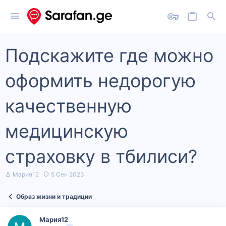
Подскажите где можно
оформить недорогую
качественную
медицинскую
страховку в тбилиси?
А
Д
Мария12
5 Сен 2023
в
а
т
т
Образ жизни и традиции
о
а
р
н
т
а
Мария12
е
ч