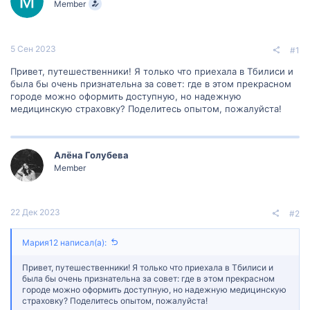
Member
м
а
ы
л
а
5 Сен 2023
#1
Привет, путешественники! Я только что приехала в Тбилиси и
была бы очень признательна за совет: где в этом прекрасном
городе можно оформить доступную, но надежную
медицинскую страховку? Поделитесь опытом, пожалуйста!
Алëна Голубева
Member
22 Дек 2023
#2
Мария12 написал(а):
Привет, путешественники! Я только что приехала в Тбилиси и
была бы очень признательна за совет: где в этом прекрасном
городе можно оформить доступную, но надежную медицинскую
страховку? Поделитесь опытом, пожалуйста!