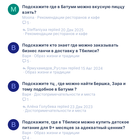
Подскажите где в Батуми можно вкусную пиццу
M
взять?
Moona
Рекомендации ресторанов и кафе
5
Steffaniyaa
20 Дек 2025
Рекомендации ресторанов и кафе
Подскажите кто знает где можно заказывать
В
бизнес ланчи в доставку в Тбилиси?
Варя
Образ жизни и традиции
5
Ярмухамедов_Руслан
15 Авг 2024
Образ жизни и традиции
Подскажите тц , где можно найти Бершка, Зара и
В
тому подобное в Батуми ?
Варя
Достопримечательности и места
1
Алëна Голубева
23 Дек 2023
Достопримечательности и места
Подскажите, где в Тбилиси можно купить детское
В
питание для 9+ месяцев за адекватный ценник?
Варя
Образ жизни и традиции
4